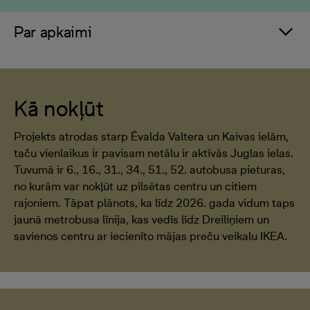
Par apkaimi
Kā nokļūt
Projekts atrodas starp Ēvalda Valtera un Kaivas ielām,
taču vienlaikus ir pavisam netālu ir aktīvās Juglas ielas.
Tuvumā ir 6., 16., 31., 34., 51., 52. autobusa pieturas,
no kurām var nokļūt uz pilsētas centru un citiem
rajoniem. Tāpat plānots, ka līdz 2026. gada vidum taps
jaunā metrobusa līnija, kas vedīs līdz Dreiliņiem un
savienos centru ar iecienīto mājas preču veikalu IKEA.