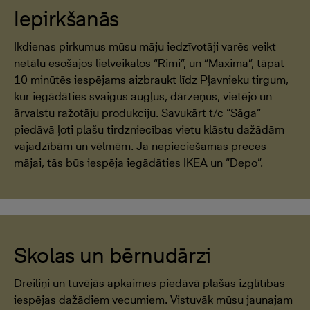
Iepirkšanās
Ikdienas pirkumus mūsu māju iedzīvotāji varēs veikt
netālu esošajos lielveikalos “Rimi”, un “Maxima”, tāpat
10 minūtēs iespējams aizbraukt līdz Pļavnieku tirgum,
kur iegādāties svaigus augļus, dārzeņus, vietējo un
ārvalstu ražotāju produkciju. Savukārt t/c “Sāga”
piedāvā ļoti plašu tirdzniecības vietu klāstu dažādām
vajadzībām un vēlmēm. Ja nepieciešamas preces
mājai, tās būs iespēja iegādāties IKEA un “Depo”.
Skolas un bērnudārzi
Dreiliņi un tuvējās apkaimes piedāvā plašas izglītības
iespējas dažādiem vecumiem. Vistuvāk mūsu jaunajam