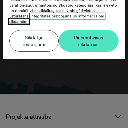
varat pielāgot izmantojamo sīkdatņu kategorijas, kas jāievieto
un noraidīt visus sīkfailus, kas nav obligāti vietnes
uzturēšanai.
Integritātes paziņojumā un Informācijā par
sīkdatnēm.
Google maps trešās puses datu
izmantošana
Sīkdatņu
Pieņemt visas
iestatījumi
sīkdatnes
Projekta attīstība