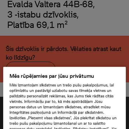
Evalda Valtera 44B-68,
3 -istabu dzīvoklis,
Platība 69,1 m²
Šis dzīvoklis ir pārdots. Vēlaties atrast kaut
ko līdzīgu?
Meklēt citu dzīvokli
Mēs rūpējamies par jūsu privātumu
Mēs izmantojam sīkdatnes un trešo pušu pakalpojumus, lai
optimizētu un pastāvīgi uzlabotu savas tīmekļa vietnes un
palīdzētu personalizēt reklāmas, kas Jums tiek rādītas citās
vietnēs. Informāciju par to, kā mēs apstrādājam Jūsu
personas datus un izmantojam sīkdatnes, atradīsiet mūsu
Integritātes paziņojumā un Informācijā par sīkdatnēm.
Izvēloties „Pieņemt visas sīkdatnes”, Jūs piekrītat sīkdatņu un
trešo pušu pakalpojumu izmantošanai un ar to saistīto
personas datu apstrādei. Izvēloties „Sīkdatņu iestatījumi”, Jūs