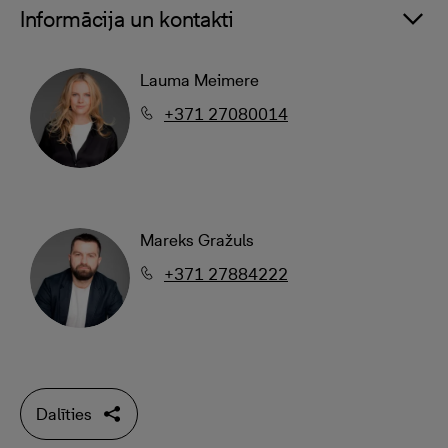
Informācija un kontakti
Lauma Meimere
+371 27080014
Mareks Gražuls
+371 27884222
Dalīties