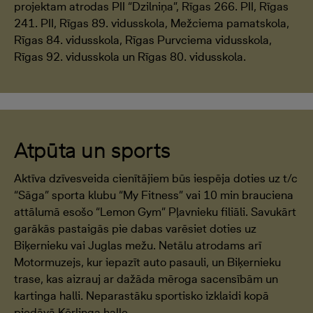
projektam atrodas PII “Dzilniņa”, Rīgas 266. PII, Rīgas
241. PII, Rīgas 89. vidusskola, Mežciema pamatskola,
Rīgas 84. vidusskola, Rīgas Purvciema vidusskola,
Rīgas 92. vidusskola un Rīgas 80. vidusskola.
Atpūta un sports
Aktīva dzīvesveida cienītājiem būs iespēja doties uz t/c
“Sāga” sporta klubu “My Fitness” vai 10 min brauciena
attālumā esošo “Lemon Gym” Pļavnieku filiāli. Savukārt
garākās pastaigās pie dabas varēsiet doties uz
Biķernieku vai Juglas mežu. Netālu atrodams arī
Motormuzejs, kur iepazīt auto pasauli, un Biķernieku
trase, kas aizrauj ar dažāda mēroga sacensībām un
kartinga halli. Neparastāku sportisko izklaidi kopā
piedāvā Kērlinga halle.