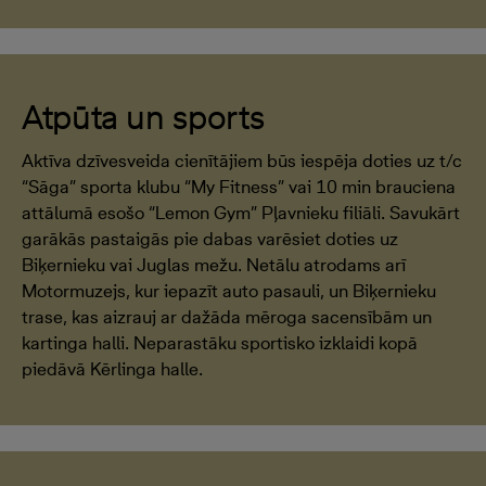
Atpūta un sports
Aktīva dzīvesveida cienītājiem būs iespēja doties uz t/c
“Sāga” sporta klubu “My Fitness” vai 10 min brauciena
attālumā esošo “Lemon Gym” Pļavnieku filiāli. Savukārt
garākās pastaigās pie dabas varēsiet doties uz
Biķernieku vai Juglas mežu. Netālu atrodams arī
Motormuzejs, kur iepazīt auto pasauli, un Biķernieku
trase, kas aizrauj ar dažāda mēroga sacensībām un
kartinga halli. Neparastāku sportisko izklaidi kopā
piedāvā Kērlinga halle.