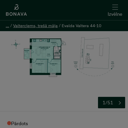
Izvēlne
Izvēlne
...
...
/
/
Valterciems, trešā māja
Valterciems, trešā māja
/
/
Evalda Valtera 44-10
Evalda Valtera 44-10
1/51
Pārdots