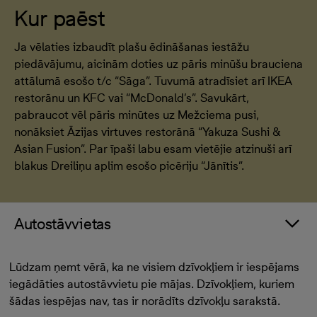
Kur paēst
Ja vēlaties izbaudīt plašu ēdināšanas iestāžu
piedāvājumu, aicinām doties uz pāris minūšu brauciena
attālumā esošo t/c “Sāga”. Tuvumā atradīsiet arī IKEA
restorānu un KFC vai “McDonald’s”. Savukārt,
pabraucot vēl pāris minūtes uz Mežciema pusi,
nonāksiet Āzijas virtuves restorānā “Yakuza Sushi &
Asian Fusion”. Par īpaši labu esam vietējie atzinuši arī
blakus Dreiliņu aplim esošo picēriju “Jānītis”.
Autostāvvietas
Lūdzam ņemt vērā, ka ne visiem dzīvokļiem ir iespējams
iegādāties autostāvvietu pie mājas. Dzīvokļiem, kuriem
šādas iespējas nav, tas ir norādīts dzīvokļu sarakstā.