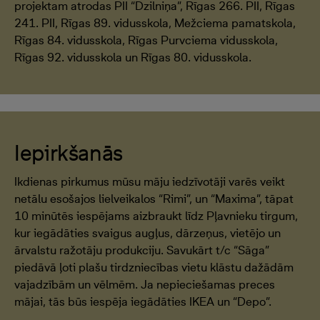
projektam atrodas PII “Dzilniņa”, Rīgas 266. PII, Rīgas
241. PII, Rīgas 89. vidusskola, Mežciema pamatskola,
Rīgas 84. vidusskola, Rīgas Purvciema vidusskola,
Rīgas 92. vidusskola un Rīgas 80. vidusskola.
Iepirkšanās
Ikdienas pirkumus mūsu māju iedzīvotāji varēs veikt
netālu esošajos lielveikalos “Rimi”, un “Maxima”, tāpat
10 minūtēs iespējams aizbraukt līdz Pļavnieku tirgum,
kur iegādāties svaigus augļus, dārzeņus, vietējo un
ārvalstu ražotāju produkciju. Savukārt t/c “Sāga”
piedāvā ļoti plašu tirdzniecības vietu klāstu dažādām
vajadzībām un vēlmēm. Ja nepieciešamas preces
mājai, tās būs iespēja iegādāties IKEA un “Depo”.