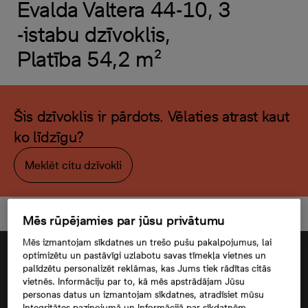
Evalda Valtera 44-10, 3
-istabu dzīvoklis,
Platība 54,2 m²
Šis dzīvoklis ir pārdots. Vēlaties atrast kaut
ko līdzīgu?
Meklēt citu dzīvokli
Mēs rūpējamies par jūsu privātumu
Mēs izmantojam sīkdatnes un trešo pušu pakalpojumus, lai
optimizētu un pastāvīgi uzlabotu savas tīmekļa vietnes un
palīdzētu personalizēt reklāmas, kas Jums tiek rādītas citās
vietnēs. Informāciju par to, kā mēs apstrādājam Jūsu
personas datus un izmantojam sīkdatnes, atradīsiet mūsu
Integritātes paziņojumā un Informācijā par sīkdatnēm.