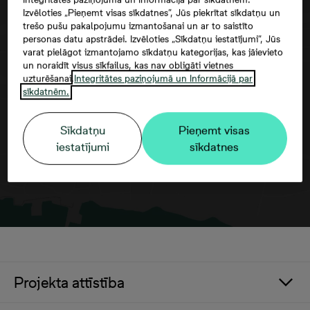
Izvēloties „Pieņemt visas sīkdatnes”, Jūs piekrītat sīkdatņu un
trešo pušu pakalpojumu izmantošanai un ar to saistīto
personas datu apstrādei. Izvēloties „Sīkdatņu iestatījumi”, Jūs
varat pielāgot izmantojamo sīkdatņu kategorijas, kas jāievieto
Google maps trešās puses datu
un noraidīt visus sīkfailus, kas nav obligāti vietnes
izmantošana
uzturēšanai.
Integritātes paziņojumā un Informācijā par
sīkdatnēm.
Sīkdatņu
Pieņemt visas
iestatījumi
sīkdatnes
Projekta attīstība