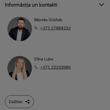
Informācija un kontakti
Mareks Gražuls
+371 27884222
Elīna Lube
+371 22333980
Dalīties