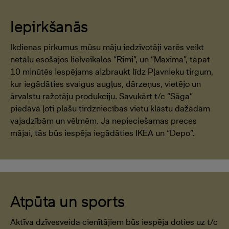
Iepirkšanās
Ikdienas pirkumus mūsu māju iedzīvotāji varēs veikt
netālu esošajos lielveikalos “Rimi”, un “Maxima”, tāpat
10 minūtēs iespējams aizbraukt līdz Pļavnieku tirgum,
kur iegādāties svaigus augļus, dārzeņus, vietējo un
ārvalstu ražotāju produkciju. Savukārt t/c “Sāga”
piedāvā ļoti plašu tirdzniecības vietu klāstu dažādām
vajadzībām un vēlmēm. Ja nepieciešamas preces
mājai, tās būs iespēja iegādāties IKEA un “Depo”.
Atpūta un sports
Aktīva dzīvesveida cienītājiem būs iespēja doties uz t/c