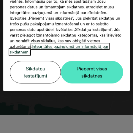
vietnēs. Informāciju par to, kā mēs apstrādājam Jūsu
personas datus un izmantojam sīkdatnes, atradīsiet mūsu
Integritātes paziņojumā un Informācijā par sīkdatnēm.
Izvēloties „Pieņemt visas sīkdatnes”, Jūs piekrītat sīkdatņu un
trešo pušu pakalpojumu izmantošanai un ar to saistīto
personas datu apstrādei. Izvēloties „Sīkdatņu iestatījumi”, Jūs
varat pielāgot izmantojamo sīkdatņu kategorijas, kas jāievieto
un noraidīt visus sīkfailus, kas nav obligāti vietnes
Google maps trešās puses datu
uzturēšanai.
Integritātes paziņojumā un Informācijā par
izmantošana
sīkdatnēm.
Sīkdatņu
Pieņemt visas
iestatījumi
sīkdatnes