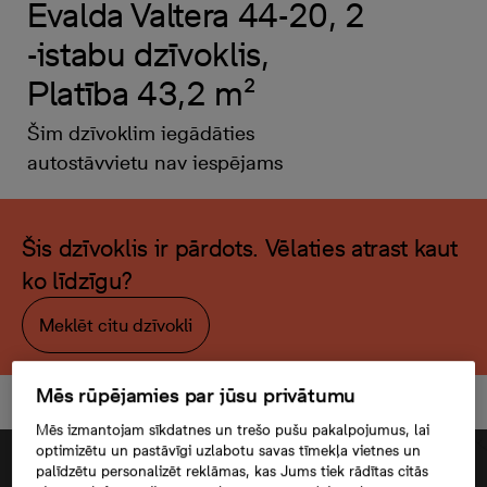
Evalda Valtera 44-20, 2
-istabu dzīvoklis,
Platība 43,2 m²
Šim dzīvoklim iegādāties
autostāvvietu nav iespējams
Šis dzīvoklis ir pārdots. Vēlaties atrast kaut
ko līdzīgu?
Meklēt citu dzīvokli
Mēs rūpējamies par jūsu privātumu
Mēs izmantojam sīkdatnes un trešo pušu pakalpojumus, lai
optimizētu un pastāvīgi uzlabotu savas tīmekļa vietnes un
palīdzētu personalizēt reklāmas, kas Jums tiek rādītas citās