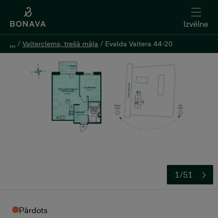
Izvēlne
Izvēlne
...
...
/
/
Valterciems, trešā māja
Valterciems, trešā māja
/
/
Evalda Valtera 44-20
Evalda Valtera 44-20
1/51
Pārdots