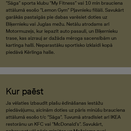
“Sāga” sporta klubu “My Fitness” vai 10 min brauciena
attālumā esošo “Lemon Gym” Pļavnieku filiāli. Savukārt
garākās pastaigās pie dabas varēsiet doties uz
Biķernieku vai Juglas mežu. Netālu atrodams arī
Motormuzejs, kur iepazīt auto pasauli, un Biķernieku
trase, kas aizrauj ar dažāda mēroga sacensībām un
kartinga halli. Neparastāku sportisko izklaidi kopā
piedāvā Kērlinga halle.
Kur paēst
Ja vēlaties izbaudīt plašu ēdināšanas iestāžu
piedāvājumu, aicinām doties uz pāris minūšu brauciena
attālumā esošo t/c “Sāga”. Tuvumā atradīsiet arī IKEA
restorānu un KFC vai “McDonald’s”. Savukārt,