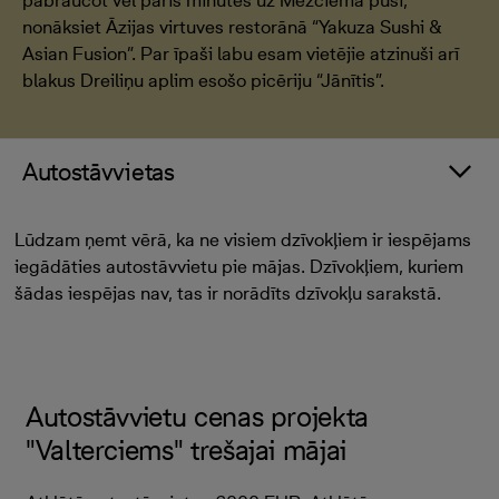
pabraucot vēl pāris minūtes uz Mežciema pusi,
nonāksiet Āzijas virtuves restorānā “Yakuza Sushi &
Asian Fusion”. Par īpaši labu esam vietējie atzinuši arī
blakus Dreiliņu aplim esošo picēriju “Jānītis”.
Autostāvvietas
Lūdzam ņemt vērā, ka ne visiem dzīvokļiem ir iespējams
iegādāties autostāvvietu pie mājas. Dzīvokļiem, kuriem
šādas iespējas nav, tas ir norādīts dzīvokļu sarakstā.
Autostāvvietu cenas projekta
"Valterciems" trešajai mājai