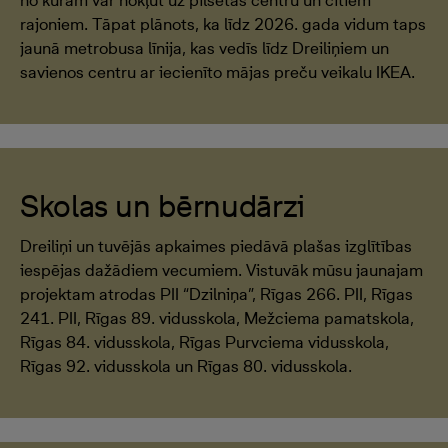
no kurām var nokļūt uz pilsētas centru un citiem
rajoniem. Tāpat plānots, ka līdz 2026. gada vidum taps
jaunā metrobusa līnija, kas vedīs līdz Dreiliņiem un
savienos centru ar iecienīto mājas preču veikalu IKEA.
Skolas un bērnudārzi
Dreiliņi un tuvējās apkaimes piedāvā plašas izglītības
iespējas dažādiem vecumiem. Vistuvāk mūsu jaunajam
projektam atrodas PII “Dzilniņa”, Rīgas 266. PII, Rīgas
241. PII, Rīgas 89. vidusskola, Mežciema pamatskola,
Rīgas 84. vidusskola, Rīgas Purvciema vidusskola,
Rīgas 92. vidusskola un Rīgas 80. vidusskola.