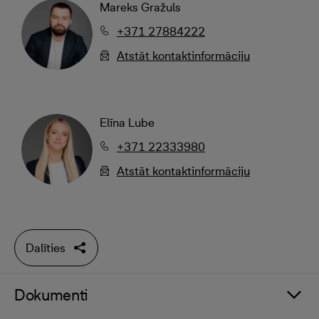
Mareks Gražuls
+371 27884222
Atstāt kontaktinformāciju
Elīna Lube
+371 22333980
Atstāt kontaktinformāciju
Dalīties
Dokumenti