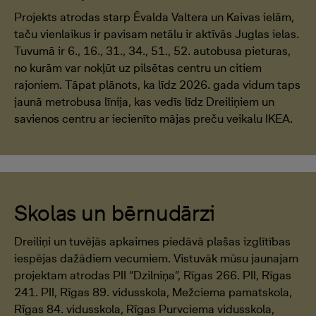
Projekts atrodas starp Ēvalda Valtera un Kaivas ielām,
taču vienlaikus ir pavisam netālu ir aktīvās Juglas ielas.
Tuvumā ir 6., 16., 31., 34., 51., 52. autobusa pieturas,
no kurām var nokļūt uz pilsētas centru un citiem
rajoniem. Tāpat plānots, ka līdz 2026. gada vidum taps
jaunā metrobusa līnija, kas vedīs līdz Dreiliņiem un
savienos centru ar iecienīto mājas preču veikalu IKEA.
Skolas un bērnudārzi
Dreiliņi un tuvējās apkaimes piedāvā plašas izglītības
iespējas dažādiem vecumiem. Vistuvāk mūsu jaunajam
projektam atrodas PII “Dzilniņa”, Rīgas 266. PII, Rīgas
241. PII, Rīgas 89. vidusskola, Mežciema pamatskola,
Rīgas 84. vidusskola, Rīgas Purvciema vidusskola,