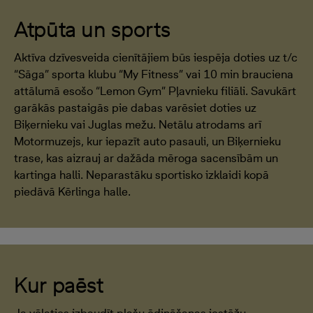
Atpūta un sports
Aktīva dzīvesveida cienītājiem būs iespēja doties uz t/c
“Sāga” sporta klubu “My Fitness” vai 10 min brauciena
attālumā esošo “Lemon Gym” Pļavnieku filiāli. Savukārt
garākās pastaigās pie dabas varēsiet doties uz
Biķernieku vai Juglas mežu. Netālu atrodams arī
Motormuzejs, kur iepazīt auto pasauli, un Biķernieku
trase, kas aizrauj ar dažāda mēroga sacensībām un
kartinga halli. Neparastāku sportisko izklaidi kopā
piedāvā Kērlinga halle.
Kur paēst