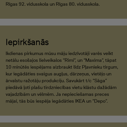
Rīgas 92. vidusskola un Rīgas 80. vidusskola.
Iepirkšanās
Ikdienas pirkumus mūsu māju iedzīvotāji varēs veikt
netālu esošajos lielveikalos “Rimi”, un “Maxima”, tāpat
10 minūtēs iespējams aizbraukt līdz Pļavnieku tirgum,
kur iegādāties svaigus augļus, dārzeņus, vietējo un
ārvalstu ražotāju produkciju. Savukārt t/c “Sāga”
piedāvā ļoti plašu tirdzniecības vietu klāstu dažādām
vajadzībām un vēlmēm. Ja nepieciešamas preces
mājai, tās būs iespēja iegādāties IKEA un “Depo”.