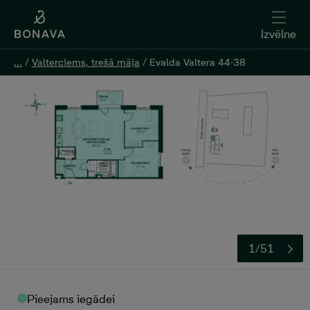
Izvēlne
Izvēlne
...
...
/
/
Valterciems, trešā māja
Valterciems, trešā māja
/
/
Evalda Valtera 44-38
Evalda Valtera 44-38
Atstāt kontaktinformāciju
1/51
Pieejams iegādei