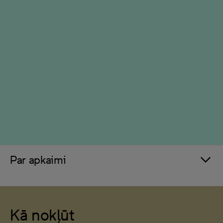
Par apkaimi
Kā nokļūt