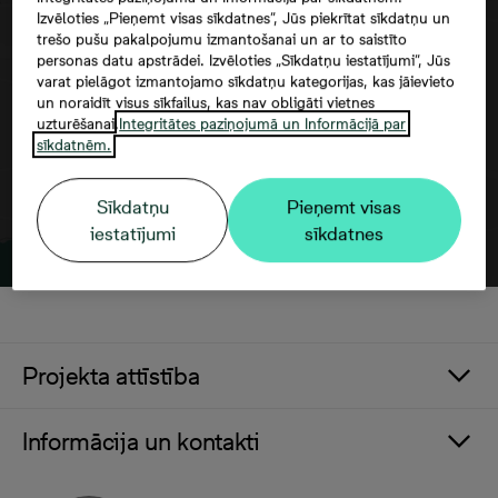
Izvēloties „Pieņemt visas sīkdatnes”, Jūs piekrītat sīkdatņu un
Google maps trešās puses datu
trešo pušu pakalpojumu izmantošanai un ar to saistīto
izmantošana
personas datu apstrādei. Izvēloties „Sīkdatņu iestatījumi”, Jūs
varat pielāgot izmantojamo sīkdatņu kategorijas, kas jāievieto
un noraidīt visus sīkfailus, kas nav obligāti vietnes
uzturēšanai.
Integritātes paziņojumā un Informācijā par
sīkdatnēm.
Sīkdatņu
Pieņemt visas
iestatījumi
sīkdatnes
Projekta attīstība
Informācija un kontakti