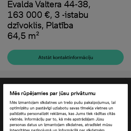
Evalda Valtera 44-38,
163 000 €, 3 -istabu
dzīvoklis, Platība
64,5 m²
Atstāt kontaktinformāciju
Mēs rūpējamies par jūsu privātumu
Mēs izmantojam sīkdatnes un trešo pušu pakalpojumus, lai
optimizētu un pastāvīgi uzlabotu savas tīmekļa vietnes un
palīdzētu personalizēt reklāmas, kas Jums tiek rādītas citās
vietnēs. Informāciju par to, kā mēs apstrādājam Jūsu
personas datus un izmantojam sīkdatnes, atradīsiet mūsu
Integritātes paziņojumā un Informācijā par sīkdatnēm.