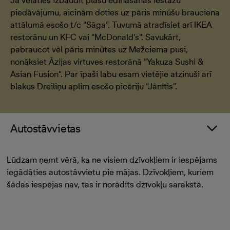
Ja vēlaties izbaudīt plašu ēdināšanas iestāžu
piedāvājumu, aicinām doties uz pāris minūšu brauciena
attālumā esošo t/c “Sāga”. Tuvumā atradīsiet arī IKEA
restorānu un KFC vai “McDonald’s”. Savukārt,
pabraucot vēl pāris minūtes uz Mežciema pusi,
nonāksiet Āzijas virtuves restorānā “Yakuza Sushi &
Asian Fusion”. Par īpaši labu esam vietējie atzinuši arī
blakus Dreiliņu aplim esošo picēriju “Jānītis”.
Autostāvvietas
Lūdzam ņemt vērā, ka ne visiem dzīvokļiem ir iespējams
iegādāties autostāvvietu pie mājas. Dzīvokļiem, kuriem
šādas iespējas nav, tas ir norādīts dzīvokļu sarakstā.