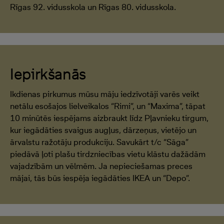
Rīgas 92. vidusskola un Rīgas 80. vidusskola.
Iepirkšanās
Ikdienas pirkumus mūsu māju iedzīvotāji varēs veikt
netālu esošajos lielveikalos “Rimi”, un “Maxima”, tāpat
10 minūtēs iespējams aizbraukt līdz Pļavnieku tirgum,
kur iegādāties svaigus augļus, dārzeņus, vietējo un
ārvalstu ražotāju produkciju. Savukārt t/c “Sāga”
piedāvā ļoti plašu tirdzniecības vietu klāstu dažādām
vajadzībām un vēlmēm. Ja nepieciešamas preces
mājai, tās būs iespēja iegādāties IKEA un “Depo”.