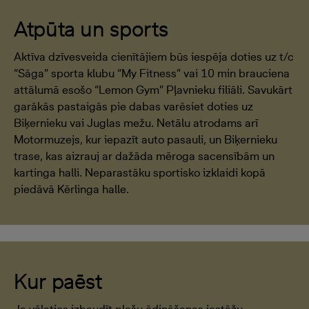
Atpūta un sports
Aktīva dzīvesveida cienītājiem būs iespēja doties uz t/c
“Sāga” sporta klubu “My Fitness” vai 10 min brauciena
attālumā esošo “Lemon Gym” Pļavnieku filiāli. Savukārt
garākās pastaigās pie dabas varēsiet doties uz
Biķernieku vai Juglas mežu. Netālu atrodams arī
Motormuzejs, kur iepazīt auto pasauli, un Biķernieku
trase, kas aizrauj ar dažāda mēroga sacensībām un
kartinga halli. Neparastāku sportisko izklaidi kopā
piedāvā Kērlinga halle.
Kur paēst