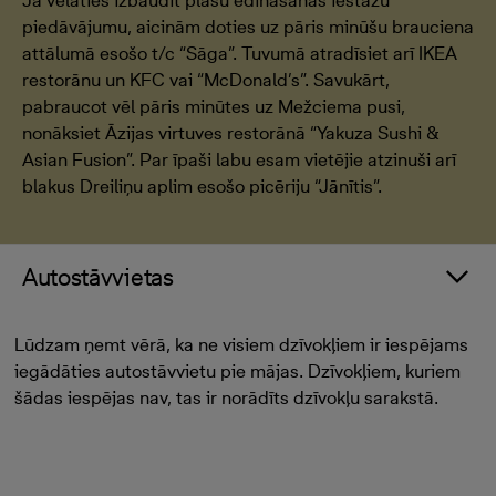
Ja vēlaties izbaudīt plašu ēdināšanas iestāžu
piedāvājumu, aicinām doties uz pāris minūšu brauciena
attālumā esošo t/c “Sāga”. Tuvumā atradīsiet arī IKEA
restorānu un KFC vai “McDonald’s”. Savukārt,
pabraucot vēl pāris minūtes uz Mežciema pusi,
nonāksiet Āzijas virtuves restorānā “Yakuza Sushi &
Asian Fusion”. Par īpaši labu esam vietējie atzinuši arī
blakus Dreiliņu aplim esošo picēriju “Jānītis”.
Autostāvvietas
Lūdzam ņemt vērā, ka ne visiem dzīvokļiem ir iespējams
iegādāties autostāvvietu pie mājas. Dzīvokļiem, kuriem
šādas iespējas nav, tas ir norādīts dzīvokļu sarakstā.