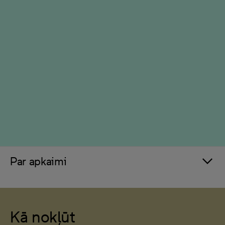
Par apkaimi
Kā nokļūt