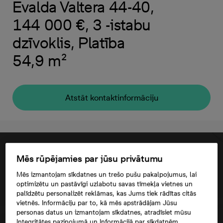
Evalda Valtera 44-40,
144 000 €, 3 -istabu
dzīvoklis, Platība
54,9 m²
Atstāt kontaktinformāciju
Mēs rūpējamies par jūsu privātumu
Mēs izmantojam sīkdatnes un trešo pušu pakalpojumus, lai
optimizētu un pastāvīgi uzlabotu savas tīmekļa vietnes un
palīdzētu personalizēt reklāmas, kas Jums tiek rādītas citās
vietnēs. Informāciju par to, kā mēs apstrādājam Jūsu
personas datus un izmantojam sīkdatnes, atradīsiet mūsu
Integritātes paziņojumā un Informācijā par sīkdatnēm.