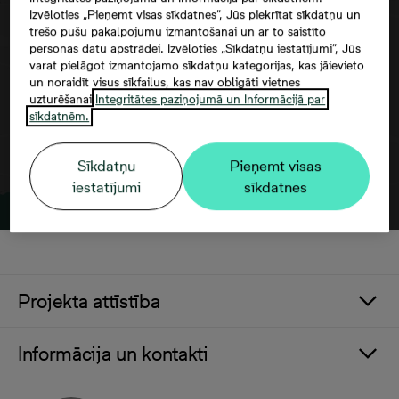
Izvēloties „Pieņemt visas sīkdatnes”, Jūs piekrītat sīkdatņu un
Google maps trešās puses datu
trešo pušu pakalpojumu izmantošanai un ar to saistīto
izmantošana
personas datu apstrādei. Izvēloties „Sīkdatņu iestatījumi”, Jūs
varat pielāgot izmantojamo sīkdatņu kategorijas, kas jāievieto
un noraidīt visus sīkfailus, kas nav obligāti vietnes
uzturēšanai.
Integritātes paziņojumā un Informācijā par
sīkdatnēm.
Sīkdatņu
Pieņemt visas
iestatījumi
sīkdatnes
Projekta attīstība
Informācija un kontakti