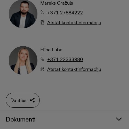
Mareks Gražuls
+371 27884222
Atstāt kontaktinformāciju
Elīna Lube
+371 22333980
Atstāt kontaktinformāciju
Dalīties
Dokumenti