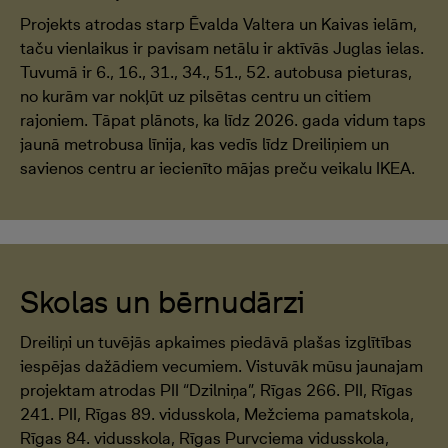
Projekts atrodas starp Ēvalda Valtera un Kaivas ielām,
taču vienlaikus ir pavisam netālu ir aktīvās Juglas ielas.
Tuvumā ir 6., 16., 31., 34., 51., 52. autobusa pieturas,
no kurām var nokļūt uz pilsētas centru un citiem
rajoniem. Tāpat plānots, ka līdz 2026. gada vidum taps
jaunā metrobusa līnija, kas vedīs līdz Dreiliņiem un
savienos centru ar iecienīto mājas preču veikalu IKEA.
Skolas un bērnudārzi
Dreiliņi un tuvējās apkaimes piedāvā plašas izglītības
iespējas dažādiem vecumiem. Vistuvāk mūsu jaunajam
projektam atrodas PII “Dzilniņa”, Rīgas 266. PII, Rīgas
241. PII, Rīgas 89. vidusskola, Mežciema pamatskola,
Rīgas 84. vidusskola, Rīgas Purvciema vidusskola,