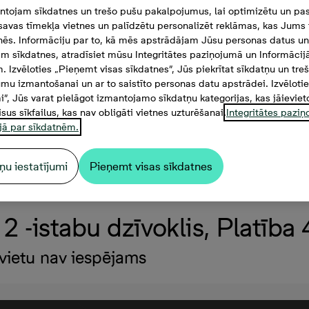
tojam sīkdatnes un trešo pušu pakalpojumus, lai optimizētu un pas
savas tīmekļa vietnes un palīdzētu personalizēt reklāmas, kas Jums t
tnēs. Informāciju par to, kā mēs apstrādājam Jūsu personas datus un
m sīkdatnes, atradīsiet mūsu Integritātes paziņojumā un Informācij
. Izvēloties „Pieņemt visas sīkdatnes”, Jūs piekrītat sīkdatņu un tre
mu izmantošanai un ar to saistīto personas datu apstrādei. Izvēloti
mi”, Jūs varat pielāgot izmantojamo sīkdatņu kategorijas, kas jāieviet
isus sīkfailus, kas nav obligāti vietnes uzturēšanai.
Integritātes pazi
jā par sīkdatnēm.
ņu iestatījumi
Pieņemt visas sīkdatnes
2 -istabu dzīvoklis, Platība
vietu nav iespējams