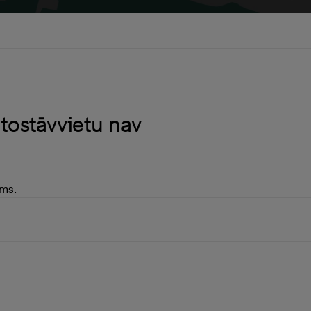
tostāvvietu nav
ams.