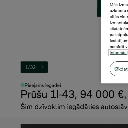
Mēs izman
uzlabotu 
citās vie
izmantoja
sīkdatnēm
pakalpoju
iestatīju
noraidīt v
Informāci
1/32
Sīkdat
Pieejams iegādei
Prūšu 1I-43, 94 000 €, 
Šim dzīvoklim iegādāties autostāv