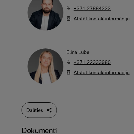
+371 27884222
Atstāt kontaktinformāciju
Elīna Lube
+371 22333980
Atstāt kontaktinformāciju
Dalīties
Dokumenti