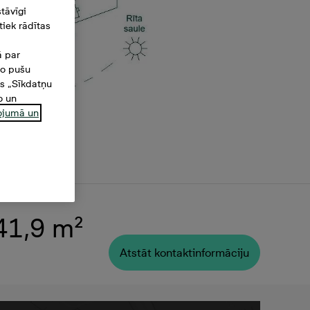
tāvīgi
iek rādītas
ā par
šo pušu
es „Sīkdatņu
o un
ņojumā un
 41,9 m²
Atstāt kontaktinformāciju