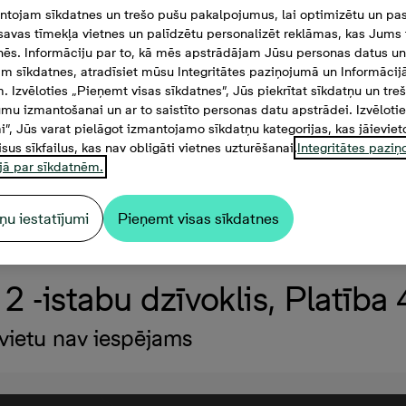
tojam sīkdatnes un trešo pušu pakalpojumus, lai optimizētu un pas
savas tīmekļa vietnes un palīdzētu personalizēt reklāmas, kas Jums t
tnēs. Informāciju par to, kā mēs apstrādājam Jūsu personas datus un
m sīkdatnes, atradīsiet mūsu Integritātes paziņojumā un Informācij
. Izvēloties „Pieņemt visas sīkdatnes”, Jūs piekrītat sīkdatņu un tre
mu izmantošanai un ar to saistīto personas datu apstrādei. Izvēloti
mi”, Jūs varat pielāgot izmantojamo sīkdatņu kategorijas, kas jāieviet
isus sīkfailus, kas nav obligāti vietnes uzturēšanai.
Integritātes pazi
jā par sīkdatnēm.
ņu iestatījumi
Pieņemt visas sīkdatnes
2 -istabu dzīvoklis, Platība
vietu nav iespējams