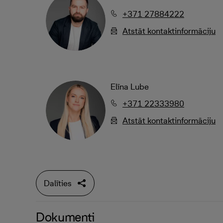
+371 27884222
Atstāt kontaktinformāciju
Elīna Lube
+371 22333980
Atstāt kontaktinformāciju
Dalīties
Dokumenti