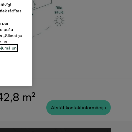
tāvīgi
iek rādītas
ā par
šo pušu
es „Sīkdatņu
o un
ņojumā un
 42,8 m²
Atstāt kontaktinformāciju