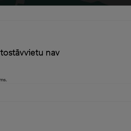
tostāvvietu nav
ams.