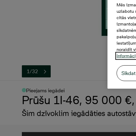
Mēs izman
uzlabotu 
citās vie
izmantoja
sīkdatnēm
pakalpoju
iestatīju
noraidīt v
Informāci
1/32
Sīkdat
Pieejams iegādei
Prūšu 1I-46, 95 000 €, 
Šim dzīvoklim iegādāties autostāv