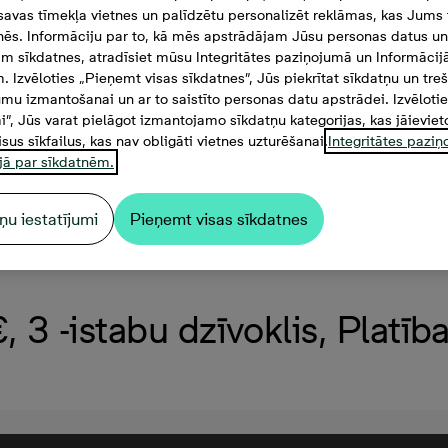
savas tīmekļa vietnes un palīdzētu personalizēt reklāmas, kas Jums t
tnēs. Informāciju par to, kā mēs apstrādājam Jūsu personas datus un
m sīkdatnes, atradīsiet mūsu Integritātes paziņojumā un Informācij
. Izvēloties „Pieņemt visas sīkdatnes”, Jūs piekrītat sīkdatņu un tre
mu izmantošanai un ar to saistīto personas datu apstrādei. Izvēloti
mi”, Jūs varat pielāgot izmantojamo sīkdatņu kategorijas, kas jāieviet
isus sīkfailus, kas nav obligāti vietnes uzturēšanai.
Integritātes pazi
jā par sīkdatnēm.
ņu iestatījumi
Pieņemt visas sīkdatnes
 3 -istabu dzīvoklis, Platīb