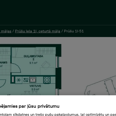
 mājas
 mājas
/
/
Prūšu iela 1I, ceturtā māja
Prūšu iela 1I, ceturtā māja
/
/
Prūšu 1I-51
Prūšu 1I-51
stabu dzīvoklis, Platība 59,9 m²
ējamies par jūsu privātumu
tojam sīkdatnes un trešo pušu pakalpojumus, lai optimizētu un pas