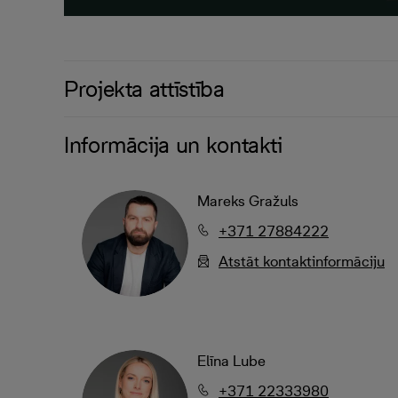
Projekta attīstība
Informācija un kontakti
Mareks Gražuls
+371 27884222
Atstāt kontaktinformāciju
Elīna Lube
+371 22333980