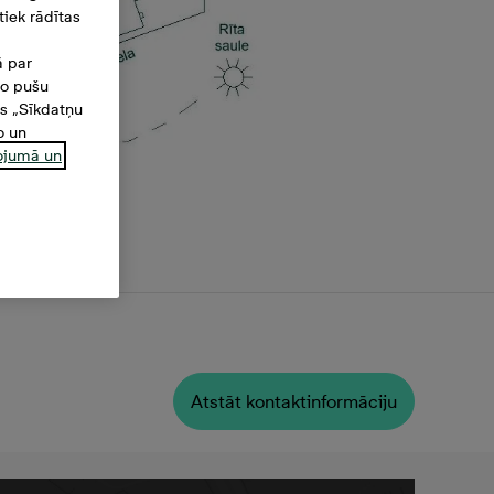
iek rādītas
ā par
šo pušu
es „Sīkdatņu
o un
ņojumā un
a
Atstāt kontaktinformāciju