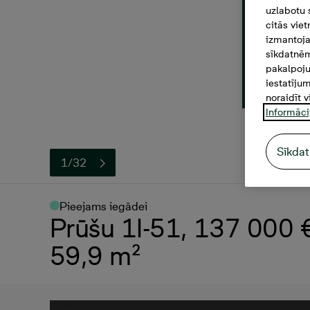
uzlabotu 
citās vie
izmantoja
sīkdatnēm
pakalpoju
iestatīju
noraidīt v
Informāci
Sīkdat
1/32
Pieejams iegādei
Prūšu 1I-51, 137 000 €,
59,9 m²