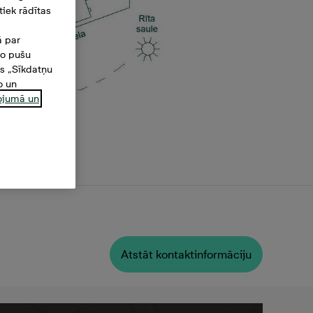
iek rādītas
ā par
šo pušu
es „Sīkdatņu
o un
ņojumā un
a
Atstāt kontaktinformāciju