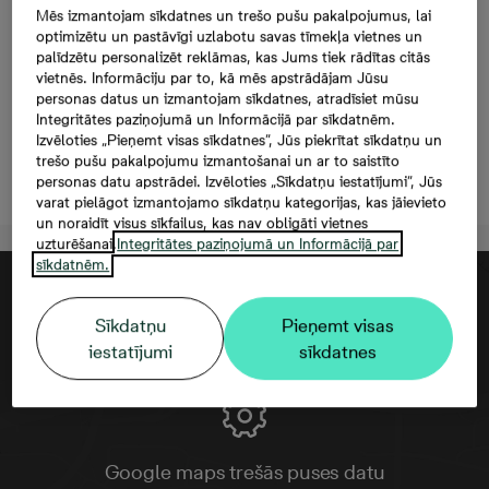
Prūšu 1I-66, 162 000
Mēs izmantojam sīkdatnes un trešo pušu pakalpojumus, lai
optimizētu un pastāvīgi uzlabotu savas tīmekļa vietnes un
€, 3 -istabu dzīvoklis,
palīdzētu personalizēt reklāmas, kas Jums tiek rādītas citās
vietnēs. Informāciju par to, kā mēs apstrādājam Jūsu
Platība 68,3 m²
personas datus un izmantojam sīkdatnes, atradīsiet mūsu
Integritātes paziņojumā un Informācijā par sīkdatnēm.
Izvēloties „Pieņemt visas sīkdatnes”, Jūs piekrītat sīkdatņu un
trešo pušu pakalpojumu izmantošanai un ar to saistīto
Atstāt kontaktinformāciju
personas datu apstrādei. Izvēloties „Sīkdatņu iestatījumi”, Jūs
varat pielāgot izmantojamo sīkdatņu kategorijas, kas jāievieto
un noraidīt visus sīkfailus, kas nav obligāti vietnes
uzturēšanai.
Integritātes paziņojumā un Informācijā par
sīkdatnēm.
Sīkdatņu
Pieņemt visas
iestatījumi
sīkdatnes
Google maps trešās puses datu