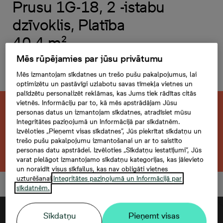
Prusu 1G-18, 2 -istabu
dzīvoklis, Platība
40,4 m²
Mēs rūpējamies par jūsu privātumu
Šim dzīvoklim iegādāties
autostāvvietu nav iespējams
Mēs izmantojam sīkdatnes un trešo pušu pakalpojumus, lai
optimizētu un pastāvīgi uzlabotu savas tīmekļa vietnes un
palīdzētu personalizēt reklāmas, kas Jums tiek rādītas citās
vietnēs. Informāciju par to, kā mēs apstrādājam Jūsu
Šis dzīvoklis ir pārdots. Vēlaties atrast kaut
personas datus un izmantojam sīkdatnes, atradīsiet mūsu
Integritātes paziņojumā un Informācijā par sīkdatnēm.
ko līdzīgu?
Izvēloties „Pieņemt visas sīkdatnes”, Jūs piekrītat sīkdatņu un
trešo pušu pakalpojumu izmantošanai un ar to saistīto
Meklēt citu dzīvokli
personas datu apstrādei. Izvēloties „Sīkdatņu iestatījumi”, Jūs
varat pielāgot izmantojamo sīkdatņu kategorijas, kas jāievieto
un noraidīt visus sīkfailus, kas nav obligāti vietnes
uzturēšanai.
Integritātes paziņojumā un Informācijā par
sīkdatnēm.
Sīkdatņu
Pieņemt visas