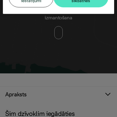
iestatījumi
sīkdatnes
Google maps trešās puses datu
izmantošana
Apraksts
Šim dzīvoklim iegādāties