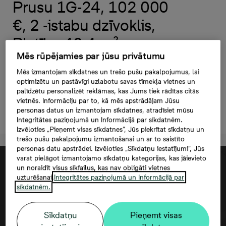
Prusu 1G-24, 102 000
€, 2 -istabu dzīvoklis,
Platība 40,4 m²
Mēs rūpējamies par jūsu privātumu
Šim dzīvoklim iegādāties
Mēs izmantojam sīkdatnes un trešo pušu pakalpojumus, lai
autostāvvietu nav iespējams
optimizētu un pastāvīgi uzlabotu savas tīmekļa vietnes un
palīdzētu personalizēt reklāmas, kas Jums tiek rādītas citās
vietnēs. Informāciju par to, kā mēs apstrādājam Jūsu
Atstāt kontaktinformāciju
personas datus un izmantojam sīkdatnes, atradīsiet mūsu
Integritātes paziņojumā un Informācijā par sīkdatnēm.
Izvēloties „Pieņemt visas sīkdatnes”, Jūs piekrītat sīkdatņu un
trešo pušu pakalpojumu izmantošanai un ar to saistīto
personas datu apstrādei. Izvēloties „Sīkdatņu iestatījumi”, Jūs
varat pielāgot izmantojamo sīkdatņu kategorijas, kas jāievieto
un noraidīt visus sīkfailus, kas nav obligāti vietnes
uzturēšanai.
Integritātes paziņojumā un Informācijā par
sīkdatnēm.
Sīkdatņu
Pieņemt visas