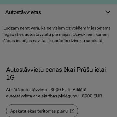
Autostāvvietas
Lūdzam ņemt vērā, ka ne visiem dzīvokļiem ir iespējams
iegādāties autostāvvietu pie mājas. Dzīvokļiem, kuriem
šādas iespējas nav, tas ir norādīts dzīvokļu sarakstā.
Autostāvvietu cenas ēkai Prūšu ielai
1G
Atklātā autostāvvieta - 6000 EUR; Atklātā
autostāvvieta ar elektrības pielēgumu - 8000 EUR.
Apskatīt ēkas teritorijas plānu