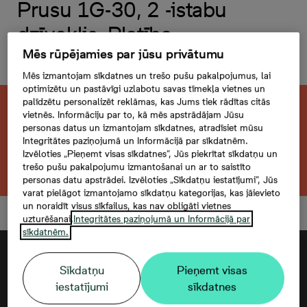
Prusu 1G-30, 2 -istabu
dzīvoklis, Platība
40,4 m²
Mēs rūpējamies par jūsu privātumu
Mēs izmantojam sīkdatnes un trešo pušu pakalpojumus, lai
optimizētu un pastāvīgi uzlabotu savas tīmekļa vietnes un
palīdzētu personalizēt reklāmas, kas Jums tiek rādītas citās
Šis dzīvoklis ir pārdots. Vēlaties atrast kaut
vietnēs. Informāciju par to, kā mēs apstrādājam Jūsu
personas datus un izmantojam sīkdatnes, atradīsiet mūsu
ko līdzīgu?
Integritātes paziņojumā un Informācijā par sīkdatnēm.
Izvēloties „Pieņemt visas sīkdatnes”, Jūs piekrītat sīkdatņu un
Meklēt citu dzīvokli
trešo pušu pakalpojumu izmantošanai un ar to saistīto
personas datu apstrādei. Izvēloties „Sīkdatņu iestatījumi”, Jūs
varat pielāgot izmantojamo sīkdatņu kategorijas, kas jāievieto
un noraidīt visus sīkfailus, kas nav obligāti vietnes
uzturēšanai.
Integritātes paziņojumā un Informācijā par
sīkdatnēm.
Sīkdatņu
Pieņemt visas
iestatījumi
sīkdatnes