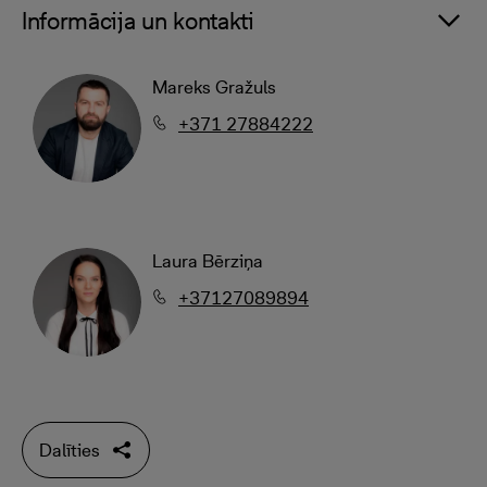
Informācija un kontakti
Mareks Gražuls
+371 27884222
Laura Bērziņa
+37127089894
Dalīties