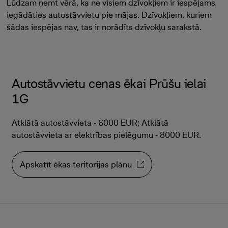
Lūdzam ņemt vērā, ka ne visiem dzīvokļiem ir iespējams
iegādāties autostāvvietu pie mājas. Dzīvokļiem, kuriem
šādas iespējas nav, tas ir norādīts dzīvokļu sarakstā.
Autostāvvietu cenas ēkai Prūšu ielai
1G
Atklātā autostāvvieta - 6000 EUR; Atklātā
autostāvvieta ar elektrības pielēgumu - 8000 EUR.
Apskatīt ēkas teritorijas plānu