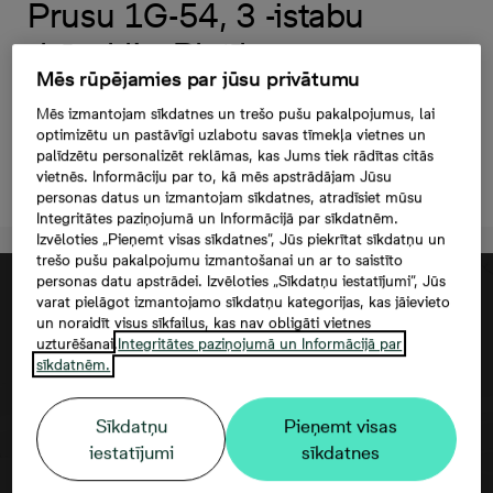
Prusu 1G-54, 3 -istabu
dzīvoklis, Platība
Mēs rūpējamies par jūsu privātumu
68,3 m²
Mēs izmantojam sīkdatnes un trešo pušu pakalpojumus, lai
optimizētu un pastāvīgi uzlabotu savas tīmekļa vietnes un
palīdzētu personalizēt reklāmas, kas Jums tiek rādītas citās
Atstāt kontaktinformāciju
vietnēs. Informāciju par to, kā mēs apstrādājam Jūsu
personas datus un izmantojam sīkdatnes, atradīsiet mūsu
Integritātes paziņojumā un Informācijā par sīkdatnēm.
Izvēloties „Pieņemt visas sīkdatnes”, Jūs piekrītat sīkdatņu un
trešo pušu pakalpojumu izmantošanai un ar to saistīto
personas datu apstrādei. Izvēloties „Sīkdatņu iestatījumi”, Jūs
varat pielāgot izmantojamo sīkdatņu kategorijas, kas jāievieto
un noraidīt visus sīkfailus, kas nav obligāti vietnes
uzturēšanai.
Integritātes paziņojumā un Informācijā par
sīkdatnēm.
Sīkdatņu
Pieņemt visas
iestatījumi
sīkdatnes
Google maps trešās puses datu