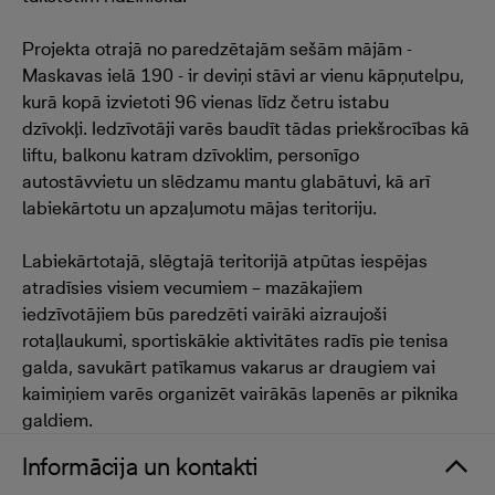
Projekta otrajā no paredzētajām sešām mājām -
Maskavas ielā 190 - ir deviņi stāvi ar vienu kāpņutelpu,
kurā kopā izvietoti 96 vienas līdz četru istabu
dzīvokļi. Iedzīvotāji varēs baudīt tādas priekšrocības kā
liftu, balkonu katram dzīvoklim, personīgo
autostāvvietu un slēdzamu mantu glabātuvi, kā arī
labiekārtotu un apzaļumotu mājas teritoriju.
Labiekārtotajā, slēgtajā teritorijā atpūtas iespējas
atradīsies visiem vecumiem – mazākajiem
iedzīvotājiem būs paredzēti vairāki aizraujoši
rotaļlaukumi, sportiskākie aktivitātes radīs pie tenisa
galda, savukārt patīkamus vakarus ar draugiem vai
kaimiņiem varēs organizēt vairākās lapenēs ar piknika
galdiem.
Informācija un kontakti