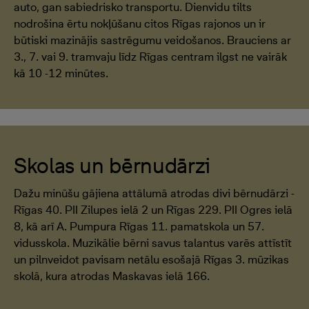
auto, gan sabiedrisko transportu. Dienvidu tilts
nodrošina ērtu nokļūšanu citos Rīgas rajonos un ir
būtiski mazinājis sastrēgumu veidošanos. Brauciens ar
3., 7. vai 9. tramvaju līdz Rīgas centram ilgst ne vairāk
kā 10 -12 minūtes.
Skolas un bērnudārzi
Dažu minūšu gājiena attālumā atrodas divi bērnudārzi -
Rīgas 40. PII Zilupes ielā 2 un Rīgas 229. PII Ogres ielā
8, kā arī A. Pumpura Rīgas 11. pamatskola un 57.
vidusskola. Muzikālie bērni savus talantus varēs attīstīt
un pilnveidot pavisam netālu esošajā Rīgas 3. mūzikas
skolā, kura atrodas Maskavas ielā 166.