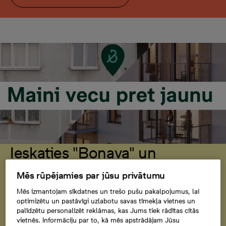
Ieskaties "Bonava" un
"Swedbank" kopīgi
Mēs rūpējamies par jūsu privātumu
izstrādātajā piedāvājumā
Mēs izmantojam sīkdatnes un trešo pušu pakalpojumus, lai
optimizētu un pastāvīgi uzlabotu savas tīmekļa vietnes un
esošā īpašuma maiņai pret
palīdzētu personalizēt reklāmas, kas Jums tiek rādītas citās
energoefektīvu dzīvokli
vietnēs. Informāciju par to, kā mēs apstrādājam Jūsu