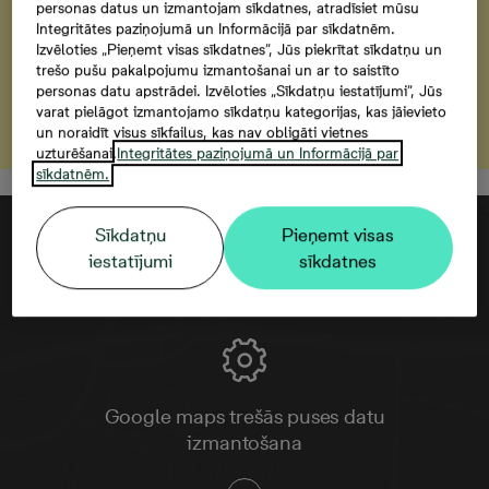
personas datus un izmantojam sīkdatnes, atradīsiet mūsu
jaunajā projektā
Integritātes paziņojumā un Informācijā par sīkdatnēm.
Izvēloties „Pieņemt visas sīkdatnes”, Jūs piekrītat sīkdatņu un
trešo pušu pakalpojumu izmantošanai un ar to saistīto
personas datu apstrādei. Izvēloties „Sīkdatņu iestatījumi”, Jūs
Uzzināt vairāk
varat pielāgot izmantojamo sīkdatņu kategorijas, kas jāievieto
un noraidīt visus sīkfailus, kas nav obligāti vietnes
uzturēšanai.
Integritātes paziņojumā un Informācijā par
sīkdatnēm.
Sīkdatņu
Pieņemt visas
iestatījumi
sīkdatnes
Google maps trešās puses datu
izmantošana