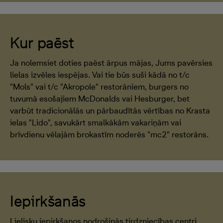
Kur paēst
Ja nolemsiet doties paēst ārpus mājas, Jums pavērsies
lielas izvēles iespējas. Vai tie būs suši kādā no t/c
"Mols" vai t/c "Akropole" restorāniem, burgers no
tuvumā esošajiem McDonalds vai Hesburger, bet
varbūt tradicionālās un pārbaudītās vērtības no Krasta
ielas "Lido", savukārt smalkākām vakariņām vai
brīvdienu vēlajām brokastīm noderēs "mc2" restorāns.
Iepirkšanās
Lielisku iepirkšanos nodrošinās tirdzniecības centri