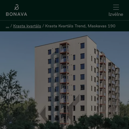
Izvēlne
Izvēlne
...
...
/
/
Krasta kvartāls
Krasta kvartāls
/
/
Krasta Kvartāls Trend, Maskavas 190
Krasta Kvartāls Trend, Maskavas 190