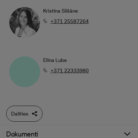
Kristīna Slišāne
+371 25587264
Elīna Lube
+371 22333980
Dalīties
Dokumenti