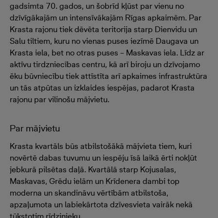
gadsimta 70. gados, un šobrīd kļūst par vienu no
dzīvīgākajām un intensīvākajām Rīgas apkaimēm. Par
Krasta rajonu tiek dēvēta teritorija starp Dienvidu un
Salu tiltiem, kuru no vienas puses iezīmē Daugava un
Krasta iela, bet no otras puses – Maskavas iela. Līdz ar
aktīvu tirdzniecības centru, kā arī biroju un dzīvojamo
ēku būvniecību tiek attīstīta arī apkaimes infrastruktūra
un tās atpūtas un izklaides iespējas, padarot Krasta
rajonu par vilinošu mājvietu.
Par mājvietu
Krasta kvartāls būs atbilstošākā mājvieta tiem, kuri
novērtē dabas tuvumu un iespēju īsā laikā ērti nokļūt
jebkurā pilsētas daļā. Kvartālā starp Kojusalas,
Maskavas, Grēdu ielām un Krīdenera dambi top
moderna un skandināvu vērtībām atbilstoša,
apzaļumota un labiekārtota dzīvesvieta vairāk nekā
tūkstotim rīdzinieku.