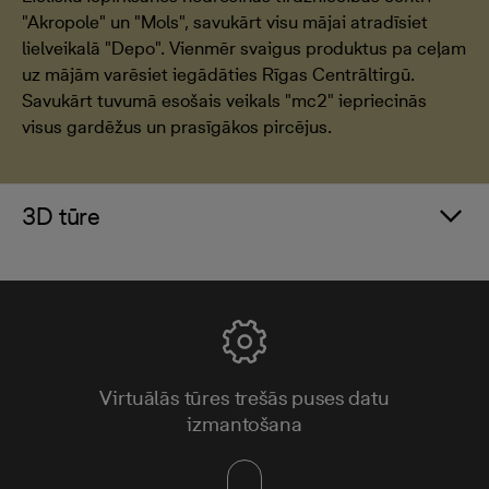
"Akropole" un "Mols", savukārt visu mājai atradīsiet
lielveikalā "Depo". Vienmēr svaigus produktus pa ceļam
uz mājām varēsiet iegādāties Rīgas Centrāltirgū.
Savukārt tuvumā esošais veikals "mc2" iepriecinās
visus gardēžus un prasīgākos pircējus.
3D tūre
Virtuālās tūres trešās puses datu
izmantošana