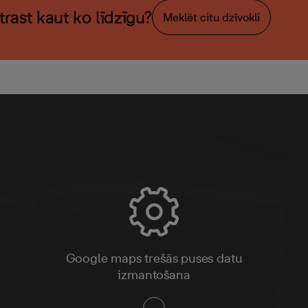
atrast kaut ko līdzīgu?
Meklēt citu dzīvokli
Google maps trešās puses datu
izmantošana