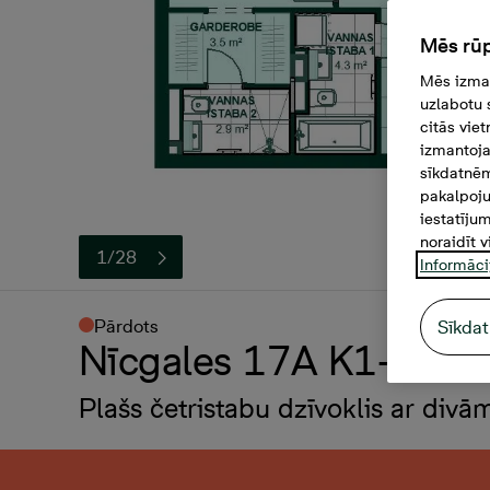
Mēs rūp
Mēs izman
uzlabotu 
citās vie
izmantoja
sīkdatnēm
pakalpoju
iestatīju
noraidīt v
1/28
Informāci
Pārdots
Sīkdat
Nīcgales 17A K1-21, 4 -
Plašs četristabu dzīvoklis ar div