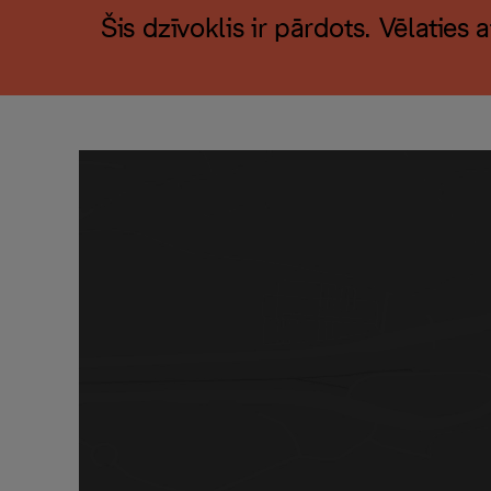
Šis dzīvoklis ir pārdots. Vēlaties 