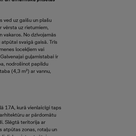
as ved uz gaišu un plašu
ir vērsta uz rietumiem,
n vakaros. No dzīvojamās
 atpūtai svaigā gaisā. Trīs
imenes locekļiem vai
 Galvenajai guļamistabai ir
ba, nodrošinot papildu
staba (4,3 m²) ar vannu,
ā 17A, kurā vienlaicīgi taps
 arhitektūru ar pārdomātu
. Slēgtā teritorija ar
 atpūtas zonas, rotaļu un