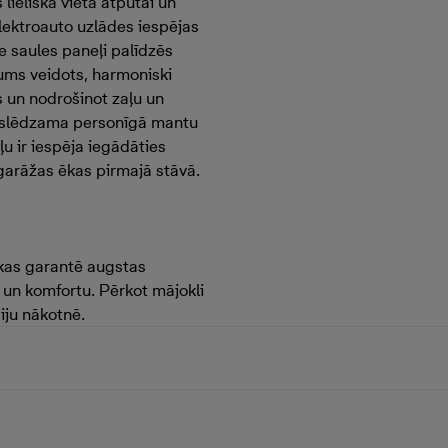
lieliska vieta atpūtai un
lektroauto uzlādes iespējas
e saules paneļi palīdzēs
jums veidots, harmoniski
s un nodrošinot zaļu un
ta slēdzama personīgā mantu
ļu ir iespēja iegādāties
 garāžas ēkas pirmajā stāvā.
 kas garantē augstas
i un komfortu. Pērkot mājokli
iju nākotnē.