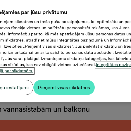
ējamies par jūsu privātumu
tojam sīkdatnes un trešo pušu pakalpojumus, lai optimizētu un pas
savas tīmekļa vietnes un palīdzētu personalizēt reklāmas, kas Jums t
tnēs. Informāciju par to, kā mēs apstrādājam Jūsu personas datus un
m sīkdatnes, atradīsiet mūsu Integritātes paziņojumā un Informācij
. Izvēloties „Pieņemt visas sīkdatnes”, Jūs piekrītat sīkdatņu un tre
mu izmantošanai un ar to saistīto personas datu apstrādei. Izvēloti
mi”, Jūs varat pielāgot izmantojamo sīkdatņu kategorijas, kas jāieviet
isus sīkfailus, kas nav obligāti vietnes uzturēšanai.
Integritātes pazi
jā par sīkdatnēm.
ņu iestatījumi
Pieņemt visas sīkdatnes
istabu dzīvoklis, Platība 9
ām vannasistabām un balkonu