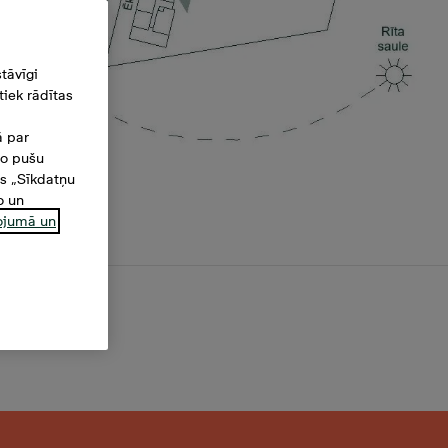
tāvīgi
iek rādītas
ā par
šo pušu
es „Sīkdatņu
o un
ņojumā un
1,7 m²