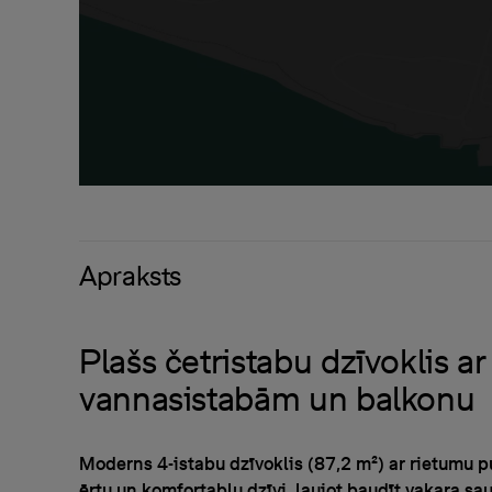
Apraksts
Plašs četristabu dzīvoklis a
vannasistabām un balkonu
Moderns 4-istabu dzīvoklis (87,2 m²) ar rietumu 
ērtu un komfortablu dzīvi, ļaujot baudīt vakara sa