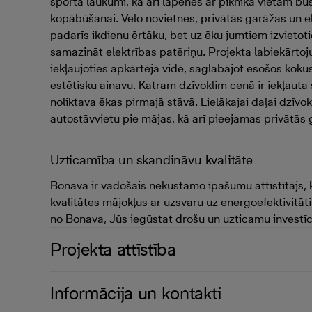
sporta laukumi, kā arī lapenes ar piknika vietām būs 
kopābūšanai. Velo novietnes, privātās garāžas un e
padarīs ikdienu ērtāku, bet uz ēku jumtiem izvietoti
samazināt elektrības patēriņu. Projekta labiekārto
iekļaujoties apkārtējā vidē, saglabājot esošos koku
estētisku ainavu. Katram dzīvoklim cenā ir iekļau
noliktava ēkas pirmajā stāvā. Lielākajai daļai dzīvok
autostāvvietu pie mājas, kā arī pieejamas privātās
Uzticamība un skandināvu kvalitāte
Bonava ir vadošais nekustamo īpašumu attīstītājs,
kvalitātes mājokļus ar uzsvaru uz energoefektivitāt
no Bonava, Jūs iegūstat drošu un uzticamu investīc
Projekta attīstība
Informācija un kontakti