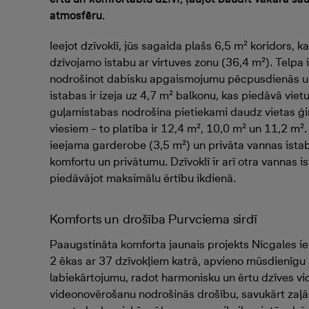
atmosfēru.
Ieejot dzīvoklī, jūs sagaida plašs 6,5 m² koridors, k
dzīvojamo istabu ar virtuves zonu (36,4 m²). Telpa 
nodrošinot dabisku apgaismojumu pēcpusdienās u
istabas ir izeja uz 4,7 m² balkonu, kas piedāvā vietu
guļamistabas nodrošina pietiekami daudz vietas ģ
viesiem – to platība ir 12,4 m², 10,0 m² un 11,2 m².
ieejama garderobe (3,5 m²) un privāta vannas ista
komfortu un privātumu. Dzīvoklī ir arī otra vannas i
piedāvājot maksimālu ērtību ikdienā.
Komforts un drošība Purvciema sirdī
Paaugstināta komforta jaunais projekts Nīcgales iel
2 ēkas ar 37 dzīvokļiem katrā, apvieno mūsdienīgu
labiekārtojumu, radot harmonisku un ērtu dzīves vidi
videonovērošanu nodrošinās drošību, savukārt zaļās