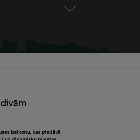
r divām
puses balkonu, kas piedāvā
uli un dinamisku pilsētas