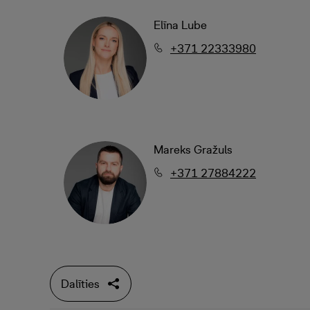
Elīna Lube
+371 22333980
Mareks Gražuls
+371 27884222
Dalīties