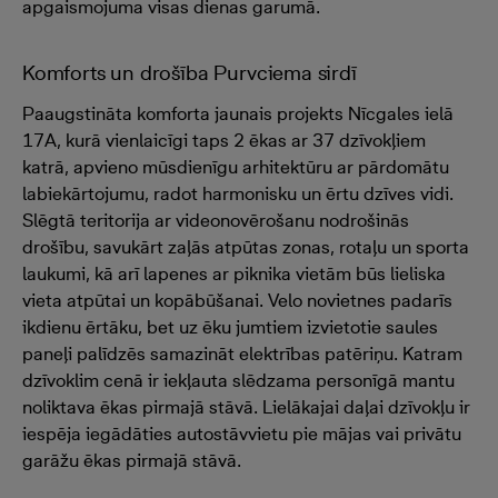
apgaismojuma visas dienas garumā.
Komforts un drošība Purvciema sirdī
Paaugstināta komforta jaunais projekts Nīcgales ielā
17A, kurā vienlaicīgi taps 2 ēkas ar 37 dzīvokļiem
katrā, apvieno mūsdienīgu arhitektūru ar pārdomātu
labiekārtojumu, radot harmonisku un ērtu dzīves vidi.
Slēgtā teritorija ar videonovērošanu nodrošinās
drošību, savukārt zaļās atpūtas zonas, rotaļu un sporta
laukumi, kā arī lapenes ar piknika vietām būs lieliska
vieta atpūtai un kopābūšanai. Velo novietnes padarīs
ikdienu ērtāku, bet uz ēku jumtiem izvietotie saules
paneļi palīdzēs samazināt elektrības patēriņu. Katram
dzīvoklim cenā ir iekļauta slēdzama personīgā mantu
noliktava ēkas pirmajā stāvā. Lielākajai daļai dzīvokļu ir
iespēja iegādāties autostāvvietu pie mājas vai privātu
garāžu ēkas pirmajā stāvā.