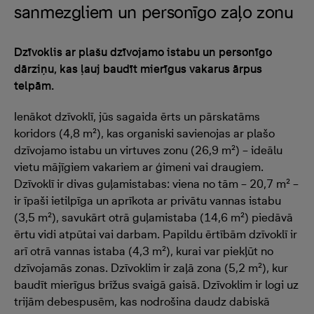
sanmezgliem un personīgo zaļo zonu
Dzīvoklis ar plašu dzīvojamo istabu un personīgo
dārziņu, kas ļauj baudīt mierīgus vakarus ārpus
telpām.
Ienākot dzīvoklī, jūs sagaida ērts un pārskatāms
koridors (4,8 m²), kas organiski savienojas ar plašo
dzīvojamo istabu un virtuves zonu (26,9 m²) – ideālu
vietu mājīgiem vakariem ar ģimeni vai draugiem.
Dzīvoklī ir divas guļamistabas: viena no tām – 20,7 m² –
ir īpaši ietilpīga un aprīkota ar privātu vannas istabu
(3,5 m²), savukārt otrā guļamistaba (14,6 m²) piedāvā
ērtu vidi atpūtai vai darbam. Papildu ērtībām dzīvoklī ir
arī otrā vannas istaba (4,3 m²), kurai var piekļūt no
dzīvojamās zonas. Dzīvoklim ir zaļā zona (5,2 m²), kur
baudīt mierīgus brīžus svaigā gaisā. Dzīvoklim ir logi uz
trijām debespusēm, kas nodrošina daudz dabiskā