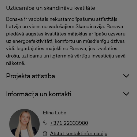
Uzticamība un skandināvu kvalitāte
Bonava ir vadošais nekustamo īpašumu attīstītājs
Latvijā un viens no vadošajiem Skandināvijā. Bonava
piedāvā augstas kvalitātes mājokļus ar īpašu uzsvaru
uz energoefektivitāti, komfortu un mūsdienīgu dzīves
vidi. Iegādājoties mājokli no Bonava, jūs izvēlaties
drošu, uzticamu un ilgtermiņā vērtīgu investīciju savā
nākotnē.
Projekta attīstība
Informācija un kontakti
Elīna Lube
+371 22333980
Atstāt kontaktinformāciju