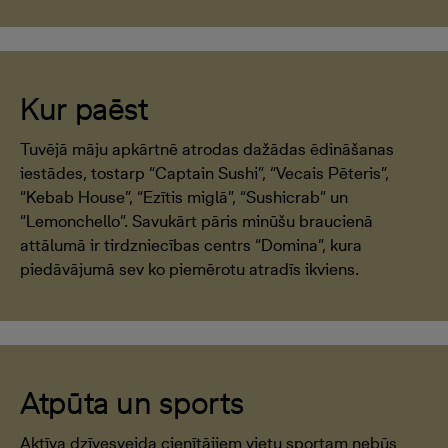
Kur paēst
Tuvējā māju apkārtnē atrodas dažādas ēdināšanas
iestādes, tostarp “Captain Sushi”, “Vecais Pēteris”,
“Kebab House”, “Ezītis miglā”, “Sushicrab” un
“Lemonchello”. Savukārt pāris minūšu braucienā
attālumā ir tirdzniecības centrs “Domina”, kura
piedāvājumā sev ko piemērotu atradīs ikviens.
Atpūta un sports
Aktīva dzīvesveida cienītājiem vietu sportam nebūs