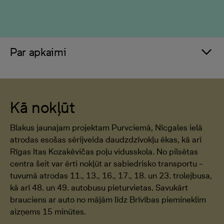
Par apkaimi
Kā nokļūt
Blakus jaunajam projektam Purvciemā, Nīcgales ielā
atrodas esošas sērijveida daudzdzīvokļu ēkas, kā arī
Rīgas Itas Kozakēvičas poļu vidusskola. No pilsētas
centra šeit var ērti nokļūt ar sabiedrisko transportu –
tuvumā atrodas 11., 13., 16., 17., 18. un 23. trolejbusa,
kā arī 48. un 49. autobusu pieturvietas. Savukārt
brauciens ar auto no mājām līdz Brīvības piemineklim
aizņems 15 minūtes.