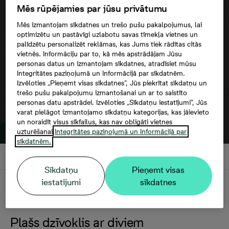
Mēs rūpējamies par jūsu privātumu
Google maps trešās puses datu
Mēs izmantojam sīkdatnes un trešo pušu pakalpojumus, lai
izmantošana
optimizētu un pastāvīgi uzlabotu savas tīmekļa vietnes un
palīdzētu personalizēt reklāmas, kas Jums tiek rādītas citās
vietnēs. Informāciju par to, kā mēs apstrādājam Jūsu
personas datus un izmantojam sīkdatnes, atradīsiet mūsu
Integritātes paziņojumā un Informācijā par sīkdatnēm.
Izvēloties „Pieņemt visas sīkdatnes”, Jūs piekrītat sīkdatņu un
trešo pušu pakalpojumu izmantošanai un ar to saistīto
personas datu apstrādei. Izvēloties „Sīkdatņu iestatījumi”, Jūs
varat pielāgot izmantojamo sīkdatņu kategorijas, kas jāievieto
un noraidīt visus sīkfailus, kas nav obligāti vietnes
uzturēšanai.
Integritātes paziņojumā un Informācijā par
sīkdatnēm.
Sīkdatņu
Pieņemt visas
iestatījumi
sīkdatnes
Apraksts
Plašs dzīvoklis ar diviem