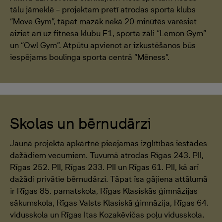
tālu jāmeklē – projektam pretī atrodas sporta klubs
“Move Gym”, tāpat mazāk nekā 20 minūtēs varēsiet
aiziet arī uz fitnesa klubu F1, sporta zāli “Lemon Gym”
un “Owl Gym”. Atpūtu apvienot ar izkustēšanos būs
iespējams boulinga sporta centrā “Mēness”.
Skolas un bērnudārzi
Jaunā projekta apkārtnē pieejamas izglītības iestādes
dažādiem vecumiem. Tuvumā atrodas Rīgas 243. PII,
Rīgas 252. PII, Rīgas 233. PII un Rīgas 61. PII, kā arī
dažādi privātie bērnudārzi. Tāpat īsa gājiena attālumā
ir Rīgas 85. pamatskola, Rīgas Klasiskās ģimnāzijas
sākumskola, Rīgas Valsts Klasiskā ģimnāzija, Rīgas 64.
vidusskola un Rīgas Itas Kozakēvičas poļu vidusskola.