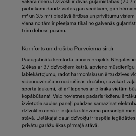
vakara mieru. Dzīvoklī ir divas guļamistabas (20,7 
pietiekami daudz vietas gan vecākiem, gan bērniem
m² un 3,5 m²) piedāvā ērtības un privātumu visiem
viena no tām ir pieejama tikai no galvenās guļamista
trim debess pusēm.
Komforts un drošība Purvciema sirdī
Paaugstināta komforta jaunais projekts Nīcgales iel
2 ēkas ar 37 dzīvokļiem katrā, apvieno mūsdienīgu
labiekārtojumu, radot harmonisku un ērtu dzīves vidi
videonovērošanu nodrošinās drošību, savukārt zaļās
sporta laukumi, kā arī lapenes ar piknika vietām būs 
kopābūšanai. Velo novietnes padarīs ikdienu ērtāku
izvietotie saules paneļi palīdzēs samazināt elektrī
dzīvoklim cenā ir iekļauta slēdzama personīgā man
stāvā. Lielākajai daļai dzīvokļu ir iespēja iegādātie
privātu garāžu ēkas pirmajā stāvā.