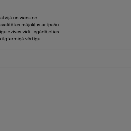
atvijā un viens no
valitātes mājokļus ar īpašu
gu dzīves vidi. Iegādājoties
n ilgtermiņā vērtīgu