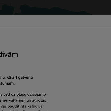
 divām
mu, kā arī galveno
vātumam.
 kas ved uz plašu dzīvojamo
menes vakariem un atpūtai.
var baudīt rīta kafiju vai