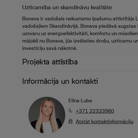
Uzticamība un skandināvu kvalitāte
Bonava ir vadošais nekustamo īpašumu attīstītājs L
vadošajiem Skandināvijā. Bonava piedāvā augstas k
uzsvaru uz energoefektivitāti, komfortu un mūsdienī
mājokli no Bonava, jūs izvēlaties drošu, uzticamu u
investīciju savā nākotnē.
Projekta attīstība
Informācija un kontakti
Elīna Lube
+371 22333980
Atstāt kontaktinformāciju