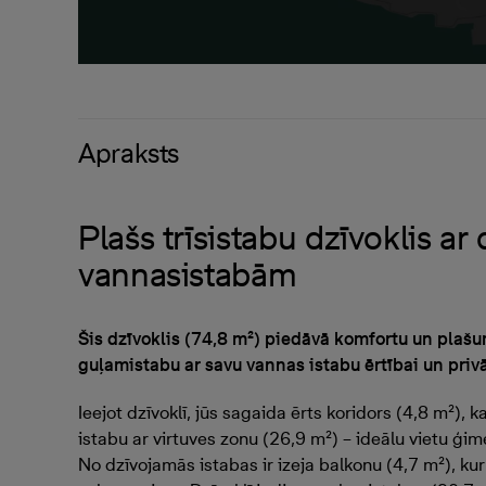
Apraksts
Plašs trīsistabu dzīvoklis ar
vannasistabām
Šis dzīvoklis (74,8 m²) piedāvā komfortu un plašu
guļamistabu ar savu vannas istabu ērtībai un pri
Ieejot dzīvoklī, jūs sagaida ērts koridors (4,8 m²),
istabu ar virtuves zonu (26,9 m²) – ideālu vietu ģi
No dzīvojamās istabas ir izeja balkonu (4,7 m²), kur 