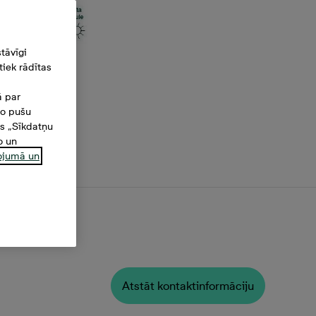
tāvīgi
iek rādītas
ā par
šo pušu
es „Sīkdatņu
o un
ņojumā un
s,
Atstāt kontaktinformāciju