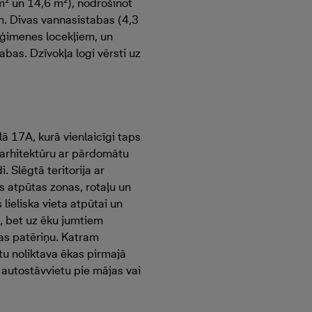
m² un 14,6 m²), nodrošinot
. Divas vannasistabas (4,3
 ģimenes locekļiem, un
bas. Dzīvokļa logi vērsti uz
ā 17A, kurā vienlaicīgi taps
 arhitektūru ar pārdomātu
. Slēgtā teritorija ar
 atpūtas zonas, rotaļu un
lieliska vieta atpūtai un
, bet uz ēku jumtiem
bas patēriņu. Katram
tu noliktava ēkas pirmajā
s autostāvvietu pie mājas vai