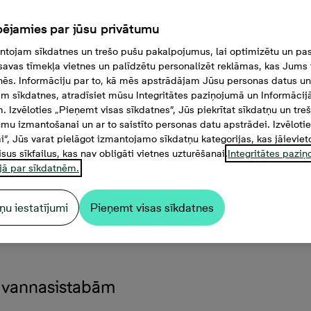
ējamies par jūsu privātumu
tojam sīkdatnes un trešo pušu pakalpojumus, lai optimizētu un pas
savas tīmekļa vietnes un palīdzētu personalizēt reklāmas, kas Jums t
tnēs. Informāciju par to, kā mēs apstrādājam Jūsu personas datus un
m sīkdatnes, atradīsiet mūsu Integritātes paziņojumā un Informācij
. Izvēloties „Pieņemt visas sīkdatnes”, Jūs piekrītat sīkdatņu un tre
mu izmantošanai un ar to saistīto personas datu apstrādei. Izvēloti
mi”, Jūs varat pielāgot izmantojamo sīkdatņu kategorijas, kas jāieviet
isus sīkfailus, kas nav obligāti vietnes uzturēšanai.
Integritātes pazi
jā par sīkdatnēm.
ņu iestatījumi
Pieņemt visas sīkdatnes
1 000 €, 3 -istabu dzīvokli
ām vannasistabām