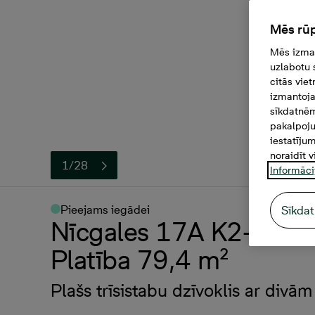
Mēs rūp
Mēs izman
uzlabotu 
citās vie
izmantoja
sīkdatnēm
pakalpoju
iestatīju
noraidīt v
1/28
Informāci
Pieejams iegādei
Sīkdat
Nīcgales 17A K2-04, 20
Platība 79,4 m²
Plašs trīsistabu dzīvoklis ar div