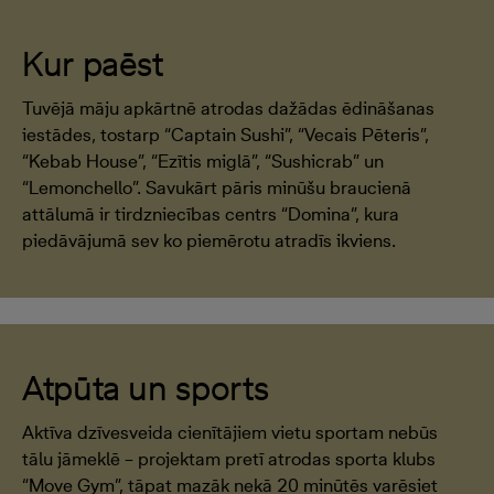
Kur paēst
Tuvējā māju apkārtnē atrodas dažādas ēdināšanas
iestādes, tostarp “Captain Sushi”, “Vecais Pēteris”,
“Kebab House”, “Ezītis miglā”, “Sushicrab” un
“Lemonchello”. Savukārt pāris minūšu braucienā
attālumā ir tirdzniecības centrs “Domina”, kura
piedāvājumā sev ko piemērotu atradīs ikviens.
Atpūta un sports
Aktīva dzīvesveida cienītājiem vietu sportam nebūs
tālu jāmeklē – projektam pretī atrodas sporta klubs
“Move Gym”, tāpat mazāk nekā 20 minūtēs varēsiet