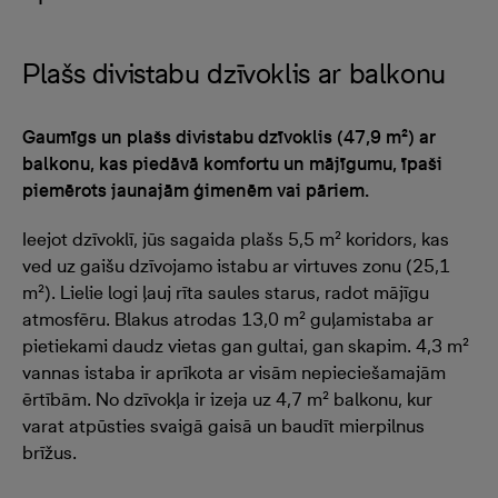
Plašs divistabu dzīvoklis ar balkonu
Gaumīgs un plašs divistabu dzīvoklis (47,9 m²) ar
balkonu, kas piedāvā komfortu un mājīgumu, īpaši
piemērots jaunajām ģimenēm vai pāriem.
Ieejot dzīvoklī, jūs sagaida plašs 5,5 m² koridors, kas
ved uz gaišu dzīvojamo istabu ar virtuves zonu (25,1
m²). Lielie logi ļauj rīta saules starus, radot mājīgu
atmosfēru. Blakus atrodas 13,0 m² guļamistaba ar
pietiekami daudz vietas gan gultai, gan skapim. 4,3 m²
vannas istaba ir aprīkota ar visām nepieciešamajām
ērtībām. No dzīvokļa ir izeja uz 4,7 m² balkonu, kur
varat atpūsties svaigā gaisā un baudīt mierpilnus
brīžus.