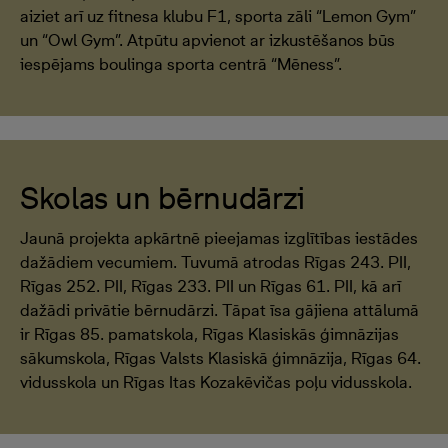
aiziet arī uz fitnesa klubu F1, sporta zāli “Lemon Gym”
un “Owl Gym”. Atpūtu apvienot ar izkustēšanos būs
iespējams boulinga sporta centrā “Mēness”.
Skolas un bērnudārzi
Jaunā projekta apkārtnē pieejamas izglītības iestādes
dažādiem vecumiem. Tuvumā atrodas Rīgas 243. PII,
Rīgas 252. PII, Rīgas 233. PII un Rīgas 61. PII, kā arī
dažādi privātie bērnudārzi. Tāpat īsa gājiena attālumā
ir Rīgas 85. pamatskola, Rīgas Klasiskās ģimnāzijas
sākumskola, Rīgas Valsts Klasiskā ģimnāzija, Rīgas 64.
vidusskola un Rīgas Itas Kozakēvičas poļu vidusskola.