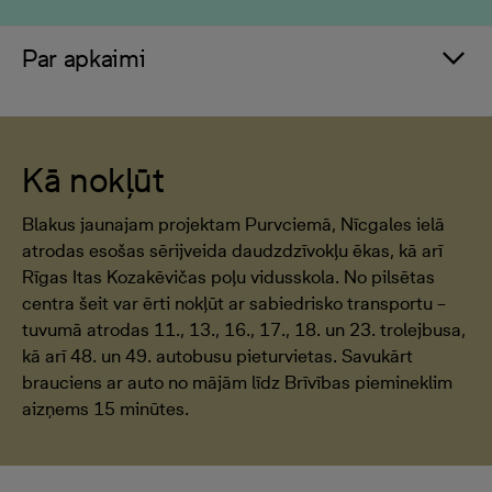
Par apkaimi
Kā nokļūt
Blakus jaunajam projektam Purvciemā, Nīcgales ielā
atrodas esošas sērijveida daudzdzīvokļu ēkas, kā arī
Rīgas Itas Kozakēvičas poļu vidusskola. No pilsētas
centra šeit var ērti nokļūt ar sabiedrisko transportu –
tuvumā atrodas 11., 13., 16., 17., 18. un 23. trolejbusa,
kā arī 48. un 49. autobusu pieturvietas. Savukārt
brauciens ar auto no mājām līdz Brīvības piemineklim
aizņems 15 minūtes.