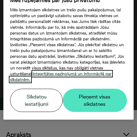
Mēs rūpējamies par jūsu privātumu
Mēs izmantojam sīkdatnes un trešo pušu pakalpojumus, lai
optimizētu un pastāvīgi uzlabotu savas tīmekļa vietnes un
palīdzētu personalizēt reklāmas, kas Jums tiek rādītas citās
vietnēs. Informāciju par to, kā mēs apstrādājam Jūsu
personas datus un izmantojam sīkdatnes, atradīsiet mūsu
Google maps trešās puses datu
Integritātes paziņojumā un Informācijā par sīkdatnēm.
izmantošana
Izvēloties „Pieņemt visas sīkdatnes”, Jūs piekrītat sīkdatņu un
trešo pušu pakalpojumu izmantošanai un ar to saistīto
personas datu apstrādei. Izvēloties „Sīkdatņu iestatījumi”, Jūs
varat pielāgot izmantojamo sīkdatņu kategorijas, kas jāievieto
un noraidīt visus sīkfailus, kas nav obligāti vietnes
uzturēšanai.
Integritātes paziņojumā un Informācijā par
sīkdatnēm.
Sīkdatņu
Pieņemt visas
iestatījumi
sīkdatnes
Apraksts