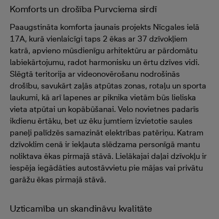
Komforts un drošība Purvciema sirdī
Paaugstināta komforta jaunais projekts Nīcgales ielā
17A, kurā vienlaicīgi taps 2 ēkas ar 37 dzīvokļiem
katrā, apvieno mūsdienīgu arhitektūru ar pārdomātu
labiekārtojumu, radot harmonisku un ērtu dzīves vidi.
Slēgtā teritorija ar videonovērošanu nodrošinās
drošību, savukārt zaļās atpūtas zonas, rotaļu un sporta
laukumi, kā arī lapenes ar piknika vietām būs lieliska
vieta atpūtai un kopābūšanai. Velo novietnes padarīs
ikdienu ērtāku, bet uz ēku jumtiem izvietotie saules
paneļi palīdzēs samazināt elektrības patēriņu. Katram
dzīvoklim cenā ir iekļauta slēdzama personīgā mantu
noliktava ēkas pirmajā stāvā. Lielākajai daļai dzīvokļu ir
iespēja iegādāties autostāvvietu pie mājas vai privātu
garāžu ēkas pirmajā stāvā.
Uzticamība un skandināvu kvalitāte