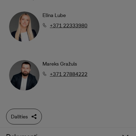
Elīna Lube
+371 22333980
Mareks Gražuls
+371 27884222
Dalīties