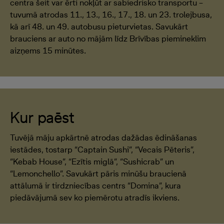
centra šeit var ērti nokļūt ar sabiedrisko transportu –
tuvumā atrodas 11., 13., 16., 17., 18. un 23. trolejbusa,
kā arī 48. un 49. autobusu pieturvietas. Savukārt
brauciens ar auto no mājām līdz Brīvības piemineklim
aizņems 15 minūtes.
Kur paēst
Tuvējā māju apkārtnē atrodas dažādas ēdināšanas
iestādes, tostarp “Captain Sushi”, “Vecais Pēteris”,
“Kebab House”, “Ezītis miglā”, “Sushicrab” un
“Lemonchello”. Savukārt pāris minūšu braucienā
attālumā ir tirdzniecības centrs “Domina”, kura
piedāvājumā sev ko piemērotu atradīs ikviens.