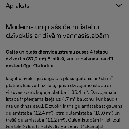
Apraksts
Moderns un plašs četru istabu
dzīvoklis ar divām vannasistabām
Gaišs un plašs dienvidaustrumu puses 4-istabu
dzīvoklis (87,2 m²) 5. stāvā, kur uz balkona baudīt
nesteidzīgu rīta kafiju.
Ieejot dzīvoklī, jūs sagaidīs plašs gaitenis ar 6.5 m²
platību, kas ved uz lielu, gaišu dzīvojamo istabu ar
virtuves zonu, kopējā platība ir 36.4 m². Dzīvojamajā
istabā ir pieejama izeja uz 4.7 m² balkonu, kur baudīt
rīta un dinas sauli. Dzīvoklī ir trīs guļamistabas: galvenā
guļamistaba (12.4 m²), otra guļamistaba (10.0 m²) un
trešā guļamistaba (11.2 m²). Guļamistabām ir lieli logi,
kas ielaiž daudz dabiskās gaismas. Galvenajai