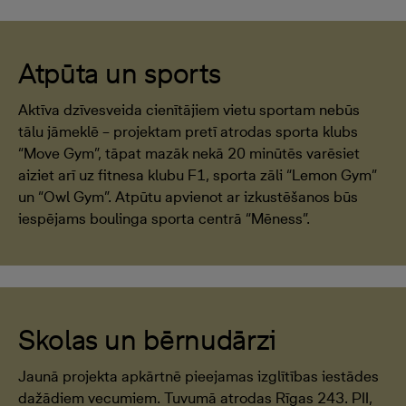
Atpūta un sports
Aktīva dzīvesveida cienītājiem vietu sportam nebūs
tālu jāmeklē – projektam pretī atrodas sporta klubs
“Move Gym”, tāpat mazāk nekā 20 minūtēs varēsiet
aiziet arī uz fitnesa klubu F1, sporta zāli “Lemon Gym”
un “Owl Gym”. Atpūtu apvienot ar izkustēšanos būs
iespējams boulinga sporta centrā “Mēness”.
Skolas un bērnudārzi
Jaunā projekta apkārtnē pieejamas izglītības iestādes
dažādiem vecumiem. Tuvumā atrodas Rīgas 243. PII,