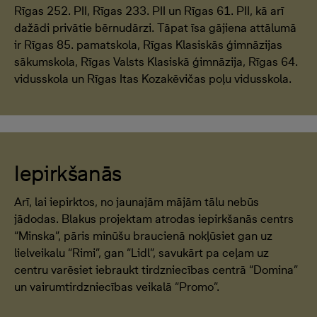
Rīgas 252. PII, Rīgas 233. PII un Rīgas 61. PII, kā arī
dažādi privātie bērnudārzi. Tāpat īsa gājiena attālumā
ir Rīgas 85. pamatskola, Rīgas Klasiskās ģimnāzijas
sākumskola, Rīgas Valsts Klasiskā ģimnāzija, Rīgas 64.
vidusskola un Rīgas Itas Kozakēvičas poļu vidusskola.
Iepirkšanās
Arī, lai iepirktos, no jaunajām mājām tālu nebūs
jādodas. Blakus projektam atrodas iepirkšanās centrs
“Minska”, pāris minūšu braucienā nokļūsiet gan uz
lielveikalu “Rimi”, gan “Lidl”, savukārt pa ceļam uz
centru varēsiet iebraukt tirdzniecības centrā “Domina”
un vairumtirdzniecības veikalā “Promo”.