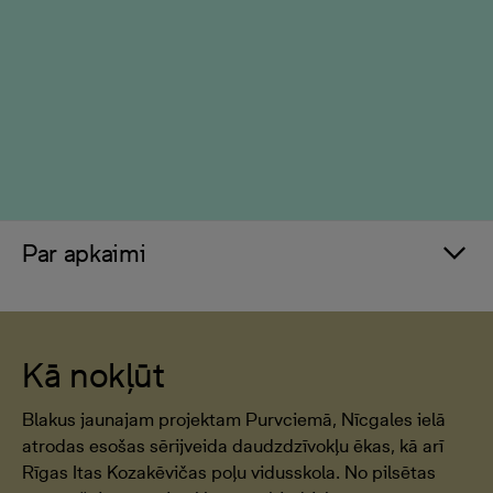
Par apkaimi
Kā nokļūt
Blakus jaunajam projektam Purvciemā, Nīcgales ielā
atrodas esošas sērijveida daudzdzīvokļu ēkas, kā arī
Rīgas Itas Kozakēvičas poļu vidusskola. No pilsētas