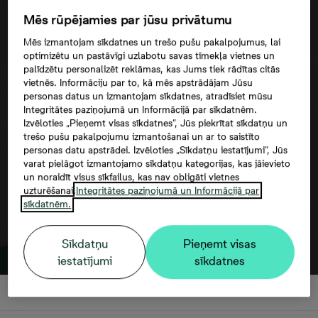
Mēs rūpējamies par jūsu privātumu
Mēs izmantojam sīkdatnes un trešo pušu pakalpojumus, lai
optimizētu un pastāvīgi uzlabotu savas tīmekļa vietnes un
palīdzētu personalizēt reklāmas, kas Jums tiek rādītas citās
vietnēs. Informāciju par to, kā mēs apstrādājam Jūsu
personas datus un izmantojam sīkdatnes, atradīsiet mūsu
Google maps trešās puses datu
Integritātes paziņojumā un Informācijā par sīkdatnēm.
izmantošana
Izvēloties „Pieņemt visas sīkdatnes”, Jūs piekrītat sīkdatņu un
trešo pušu pakalpojumu izmantošanai un ar to saistīto
personas datu apstrādei. Izvēloties „Sīkdatņu iestatījumi”, Jūs
varat pielāgot izmantojamo sīkdatņu kategorijas, kas jāievieto
un noraidīt visus sīkfailus, kas nav obligāti vietnes
uzturēšanai.
Integritātes paziņojumā un Informācijā par
sīkdatnēm.
Sīkdatņu
Pieņemt visas
iestatījumi
sīkdatnes