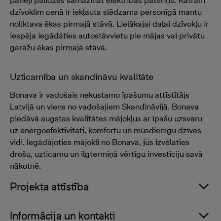
paneļi palīdzēs samazināt elektrības patēriņu. Katram
dzīvoklim cenā ir iekļauta slēdzama personīgā mantu
noliktava ēkas pirmajā stāvā. Lielākajai daļai dzīvokļu ir
iespēja iegādāties autostāvvietu pie mājas vai privātu
garāžu ēkas pirmajā stāvā.
Uzticamība un skandināvu kvalitāte
Bonava ir vadošais nekustamo īpašumu attīstītājs
Latvijā un viens no vadošajiem Skandināvijā. Bonava
piedāvā augstas kvalitātes mājokļus ar īpašu uzsvaru
uz energoefektivitāti, komfortu un mūsdienīgu dzīves
vidi. Iegādājoties mājokli no Bonava, jūs izvēlaties
drošu, uzticamu un ilgtermiņā vērtīgu investīciju savā
nākotnē.
Projekta attīstība
Informācija un kontakti