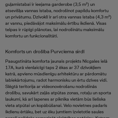
guļamistabai ir ieejama garderobe (3,5 m²) un
atsevišķa vannas istaba, nodrošinot papildu komfortu
un privātumu. Dzīvoklī ir arī otra vannas istaba (4,3 m²)
ar vannu, piedāvājot maksimālu ērtību ikdienā. Visas
telpas ir rūpīgi plānotas, lai nodrošinātu maksimālu
komfortu un funkcionalitāti.
Komforts un drošība Purvciema sirdī
Paaugstināta komforta jaunais projekts Nīcgales ielā
17A, kurā vienlaicīgi taps 2 ēkas ar 37 dzīvokļiem
katrā, apvieno mūsdienīgu arhitektūru ar pārdomātu
labiekārtojumu, radot harmonisku un ērtu dzīves vidi.
Slēgtā teritorija ar videonovērošanu nodrošinās
drošību, savukārt zaļās atpūtas zonas, rotaļu un sporta
laukumi, kā arī lapenes ar piknika vietām būs lieliska
vieta atpūtai un kopābūšanai. Velo novietnes padarīs
ikdienu ērtāku, bet uz ēku jumtiem izvietotie saules