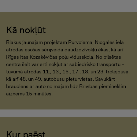
Kā nokļūt
Blakus jaunajam projektam Purvciemā, Nīcgales ielā
atrodas esošas sērijveida daudzdzīvokļu ēkas, kā arī
Rīgas Itas Kozakēvičas poļu vidusskola. No pilsētas
centra šeit var ērti nokļūt ar sabiedrisko transportu –
tuvumā atrodas 11., 13., 16., 17., 18. un 23. trolejbusa,
kā arī 48. un 49. autobusu pieturvietas. Savukārt
brauciens ar auto no mājām līdz Brīvības piemineklim
aizņems 15 minūtes.
Kur paēst