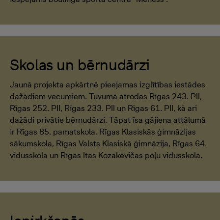
Skolas un bērnudārzi
Jaunā projekta apkārtnē pieejamas izglītības iestādes
dažādiem vecumiem. Tuvumā atrodas Rīgas 243. PII,
Rīgas 252. PII, Rīgas 233. PII un Rīgas 61. PII, kā arī
dažādi privātie bērnudārzi. Tāpat īsa gājiena attālumā
ir Rīgas 85. pamatskola, Rīgas Klasiskās ģimnāzijas
sākumskola, Rīgas Valsts Klasiskā ģimnāzija, Rīgas 64.
vidusskola un Rīgas Itas Kozakēvičas poļu vidusskola.