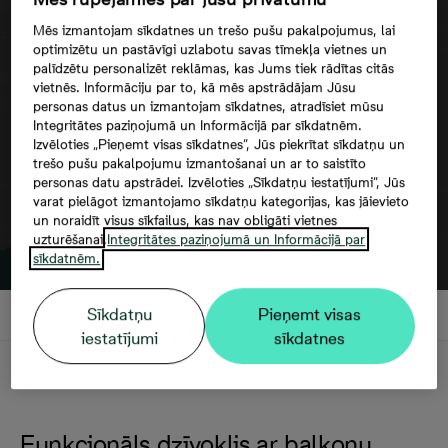
Mēs izmantojam sīkdatnes un trešo pušu pakalpojumus, lai
Google maps trešās puses datu
optimizētu un pastāvīgi uzlabotu savas tīmekļa vietnes un
palīdzētu personalizēt reklāmas, kas Jums tiek rādītas citās
izmantošana
vietnēs. Informāciju par to, kā mēs apstrādājam Jūsu
personas datus un izmantojam sīkdatnes, atradīsiet mūsu
Integritātes paziņojumā un Informācijā par sīkdatnēm.
Izvēloties „Pieņemt visas sīkdatnes”, Jūs piekrītat sīkdatņu un
trešo pušu pakalpojumu izmantošanai un ar to saistīto
personas datu apstrādei. Izvēloties „Sīkdatņu iestatījumi”, Jūs
varat pielāgot izmantojamo sīkdatņu kategorijas, kas jāievieto
un noraidīt visus sīkfailus, kas nav obligāti vietnes
uzturēšanai.
Integritātes paziņojumā un Informācijā par
sīkdatnēm.
Sīkdatņu
Pieņemt visas
iestatījumi
sīkdatnes
Apraksts
Funkcionāls dzīvoklis ar balkonu