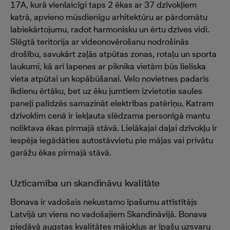
17A, kurā vienlaicīgi taps 2 ēkas ar 37 dzīvokļiem
katrā, apvieno mūsdienīgu arhitektūru ar pārdomātu
labiekārtojumu, radot harmonisku un ērtu dzīves vidi.
Slēgtā teritorija ar videonovērošanu nodrošinās
drošību, savukārt zaļās atpūtas zonas, rotaļu un sporta
laukumi, kā arī lapenes ar piknika vietām būs lieliska
vieta atpūtai un kopābūšanai. Velo novietnes padarīs
ikdienu ērtāku, bet uz ēku jumtiem izvietotie saules
paneļi palīdzēs samazināt elektrības patēriņu. Katram
dzīvoklim cenā ir iekļauta slēdzama personīgā mantu
noliktava ēkas pirmajā stāvā. Lielākajai daļai dzīvokļu ir
iespēja iegādāties autostāvvietu pie mājas vai privātu
garāžu ēkas pirmajā stāvā.
Uzticamība un skandināvu kvalitāte
Bonava ir vadošais nekustamo īpašumu attīstītājs
Latvijā un viens no vadošajiem Skandināvijā. Bonava
piedāvā augstas kvalitātes mājokļus ar īpašu uzsvaru