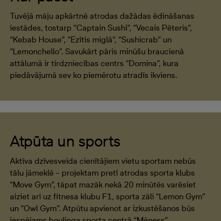
Tuvējā māju apkārtnē atrodas dažādas ēdināšanas
iestādes, tostarp “Captain Sushi”, “Vecais Pēteris”,
“Kebab House”, “Ezītis miglā”, “Sushicrab” un
“Lemonchello”. Savukārt pāris minūšu braucienā
attālumā ir tirdzniecības centrs “Domina”, kura
piedāvājumā sev ko piemērotu atradīs ikviens.
Atpūta un sports
Aktīva dzīvesveida cienītājiem vietu sportam nebūs
tālu jāmeklē – projektam pretī atrodas sporta klubs
“Move Gym”, tāpat mazāk nekā 20 minūtēs varēsiet
aiziet arī uz fitnesa klubu F1, sporta zāli “Lemon Gym”
un “Owl Gym”. Atpūtu apvienot ar izkustēšanos būs
iespējams boulinga sporta centrā “Mēness”.