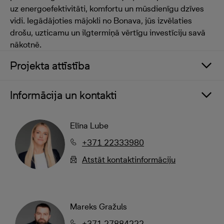
uz energoefektivitāti, komfortu un mūsdienīgu dzīves
vidi. Iegādājoties mājokli no Bonava, jūs izvēlaties
drošu, uzticamu un ilgtermiņā vērtīgu investīciju savā
nākotnē.
Projekta attīstība
Informācija un kontakti
Elīna Lube
+371 22333980
Atstāt kontaktinformāciju
Mareks Gražuls
+371 27884222