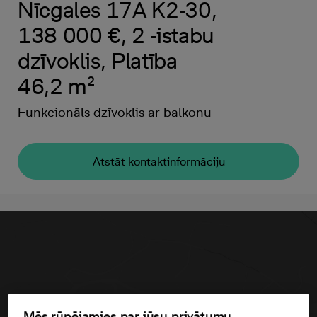
Nīcgales 17A K2-30,
138 000 €, 2 -istabu
dzīvoklis, Platība
46,2 m²
Funkcionāls dzīvoklis ar balkonu
Atstāt kontaktinformāciju
Mēs rūpējamies par jūsu privātumu