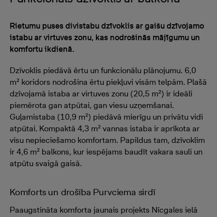
Rietumu puses divistabu dzīvoklis ar gaišu dzīvojamo
istabu ar virtuves zonu, kas nodrošinās mājīgumu un
komfortu ikdienā.
Dzīvoklis piedāvā ērtu un funkcionālu plānojumu. 6,0
m² koridors nodrošina ērtu piekļuvi visām telpām. Plašā
dzīvojamā istaba ar virtuves zonu (20,5 m²) ir ideāli
piemērota gan atpūtai, gan viesu uzņemšanai.
Guļamistaba (10,9 m²) piedāvā mierīgu un privātu vidi
atpūtai. Kompaktā 4,3 m² vannas istaba ir aprīkota ar
visu nepieciešamo komfortam. Papildus tam, dzīvoklim
ir 4,6 m² balkons, kur iespējams baudīt vakara sauli un
atpūtu svaigā gaisā.
Komforts un drošība Purvciema sirdī
Paaugstināta komforta jaunais projekts Nīcgales ielā