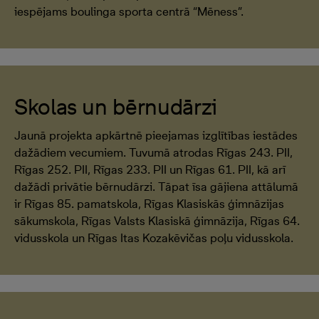
iespējams boulinga sporta centrā “Mēness”.
Skolas un bērnudārzi
Jaunā projekta apkārtnē pieejamas izglītības iestādes
dažādiem vecumiem. Tuvumā atrodas Rīgas 243. PII,
Rīgas 252. PII, Rīgas 233. PII un Rīgas 61. PII, kā arī
dažādi privātie bērnudārzi. Tāpat īsa gājiena attālumā
ir Rīgas 85. pamatskola, Rīgas Klasiskās ģimnāzijas
sākumskola, Rīgas Valsts Klasiskā ģimnāzija, Rīgas 64.
vidusskola un Rīgas Itas Kozakēvičas poļu vidusskola.