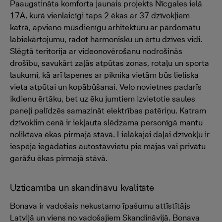
Paaugstināta komforta jaunais projekts Nīcgales ielā
17A, kurā vienlaicīgi taps 2 ēkas ar 37 dzīvokļiem
katrā, apvieno mūsdienīgu arhitektūru ar pārdomātu
labiekārtojumu, radot harmonisku un ērtu dzīves vidi.
Slēgtā teritorija ar videonovērošanu nodrošinās
drošību, savukārt zaļās atpūtas zonas, rotaļu un sporta
laukumi, kā arī lapenes ar piknika vietām būs lieliska
vieta atpūtai un kopābūšanai. Velo novietnes padarīs
ikdienu ērtāku, bet uz ēku jumtiem izvietotie saules
paneļi palīdzēs samazināt elektrības patēriņu. Katram
dzīvoklim cenā ir iekļauta slēdzama personīgā mantu
noliktava ēkas pirmajā stāvā. Lielākajai daļai dzīvokļu ir
iespēja iegādāties autostāvvietu pie mājas vai privātu
garāžu ēkas pirmajā stāvā.
Uzticamība un skandināvu kvalitāte
Bonava ir vadošais nekustamo īpašumu attīstītājs
Latvijā un viens no vadošajiem Skandināvijā. Bonava