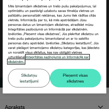
Mēs izmantojam sīkdatnes un trešo pušu pakalpojumus, lai
optimizētu un pastāvīgi uzlabotu savas tīmekļa vietnes un
palīdzētu personalizēt reklāmas, kas Jums tiek rādītas citās
vietnēs. Informāciju par to, kā mēs apstrādājam Jūsu
personas datus un izmantojam sīkdatnes, atradīsiet mūsu
Google maps trešās puses datu
Integritātes paziņojumā un Informācijā par sīkdatnēm.
Izvēloties „Pieņemt visas sīkdatnes”, Jūs piekrītat sīkdatņu un
izmantošana
trešo pušu pakalpojumu izmantošanai un ar to saistīto
personas datu apstrādei. Izvēloties „Sīkdatņu iestatījumi”, Jūs
varat pielāgot izmantojamo sīkdatņu kategorijas, kas jāievieto
un noraidīt visus sīkfailus, kas nav obligāti vietnes
uzturēšanai.
Integritātes paziņojumā un Informācijā par
sīkdatnēm.
Sīkdatņu
Pieņemt visas
iestatījumi
sīkdatnes
Apraksts