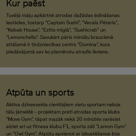
Kur paēst
Tuvējā māju apkārtnē atrodas dažādas ēdināšanas
iestādes, tostarp “Captain Sushi”, “Vecais Pēteris”,
“Kebab House”, “Ezītis miglā”, “Sushicrab” un
“Lemonchello”. Savukārt pāris minūšu braucienā
attālumā ir tirdzniecības centrs “Domina”, kura
piedāvājumā sev ko piemērotu atradīs ikviens.
Atpūta un sports
Aktīva dzīvesveida cienītājiem vietu sportam nebūs
tālu jāmeklē – projektam pretī atrodas sporta klubs
“Move Gym”, tāpat mazāk nekā 20 minūtēs varēsiet
aiziet arī uz fitnesa klubu F1, sporta zāli “Lemon Gym”
un “Owl Gym”. Atpūtu apvienot ar izkustēšanos būs