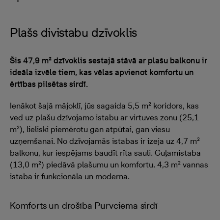
Plašs divistabu dzīvoklis
Šis 47,9 m² dzīvoklis sestajā stāvā ar plašu balkonu ir
ideāla izvēle tiem, kas vēlas apvienot komfortu un
ērtības pilsētas sirdī.
Ienākot šajā mājoklī, jūs sagaida 5,5 m² koridors, kas
ved uz plašu dzīvojamo istabu ar virtuves zonu (25,1
m²), lieliski piemērotu gan atpūtai, gan viesu
uzņemšanai. No dzīvojamās istabas ir izeja uz 4,7 m²
balkonu, kur iespējams baudīt rīta sauli. Guļamistaba
(13,0 m²) piedāvā plašumu un komfortu. 4,3 m² vannas
istaba ir funkcionāla un moderna.
Komforts un drošība Purvciema sirdī