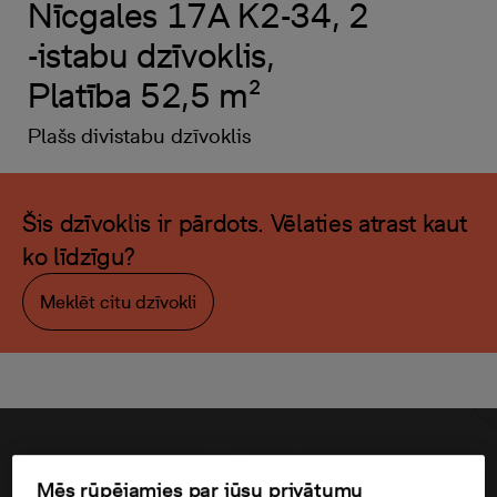
Nīcgales 17A K2-34, 2
-istabu dzīvoklis,
Platība 52,5 m²
Plašs divistabu dzīvoklis
Šis dzīvoklis ir pārdots. Vēlaties atrast kaut
ko līdzīgu?
Meklēt citu dzīvokli
Mēs rūpējamies par jūsu privātumu