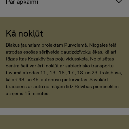
Par apkaimi
Kā nokļūt
Blakus jaunajam projektam Purvciemā, Nīcgales ielā
atrodas esošas sērijveida daudzdzīvokļu ēkas, kā arī
Rīgas Itas Kozakēvičas poļu vidusskola. No pilsētas
centra šeit var ērti nokļūt ar sabiedrisko transportu –
tuvumā atrodas 11., 13., 16., 17., 18. un 23. trolejbusa,
kā arī 48. un 49. autobusu pieturvietas. Savukārt
brauciens ar auto no mājām līdz Brīvības piemineklim
aizņems 15 minūtes.