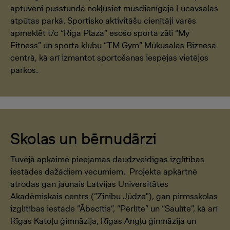
aptuveni pusstundā nokļūsiet mūsdienīgajā Lucavsalas
atpūtas parkā. Sportisko aktivitāšu cienītāji varēs
apmeklēt t/c “Riga Plaza” esošo sporta zāli “My
Fitness” un sporta klubu “TM Gym” Mūkusalas Biznesa
centrā, kā arī izmantot sportošanas iespējas vietējos
parkos.
Skolas un bērnudārzi
Tuvējā apkaimē pieejamas daudzveidīgas izglītības
iestādes dažādiem vecumiem. Projekta apkārtnē
atrodas gan jaunais Latvijas Universitātes
Akadēmiskais centrs (“Zinību Jūdze"), gan pirmsskolas
izglītības iestāde “Ābecītis”, “Pērlīte” un “Saulīte”, kā arī
Rīgas Katoļu ģimnāzija, Rīgas Angļu ģimnāzija un