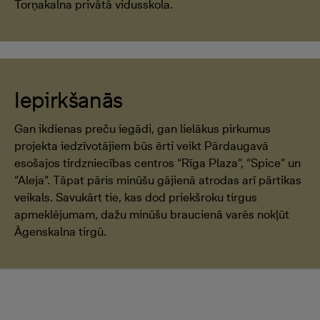
Torņakalna privātā vidusskola.
Iepirkšanās
Gan ikdienas preču iegādi, gan lielākus pirkumus
projekta iedzīvotājiem būs ērti veikt Pārdaugavā
esošajos tirdzniecības centros “Rīga Plaza”, “Spice” un
“Aleja”. Tāpat pāris minūšu gājienā atrodas arī pārtikas
veikals. Savukārt tie, kas dod priekšroku tirgus
apmeklējumam, dažu minūšu braucienā varēs nokļūt
Āgenskalna tirgū.