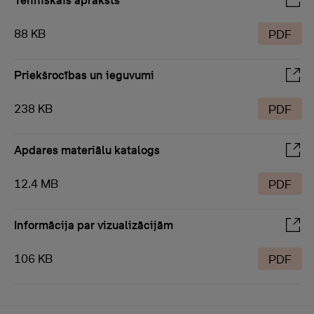
Tehniskais apraksts
88 KB
PDF
Priekšrocības un ieguvumi
238 KB
PDF
Apdares materiālu katalogs
12.4 MB
PDF
Informācija par vizualizācijām
106 KB
PDF