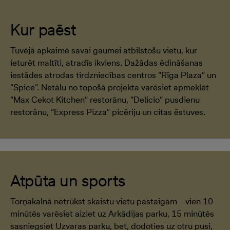
Kur paēst
Tuvējā apkaimē savai gaumei atbilstošu vietu, kur
ieturēt maltīti, atradīs ikviens. Dažādas ēdināšanas
iestādes atrodas tirdzniecības centros “Rīga Plaza” un
“Spice”. Netālu no topošā projekta varēsiet apmeklēt
“Max Cekot Kitchen” restorānu, “Delicio” pusdienu
restorānu, “Express Pizza” picēriju un citas ēstuves.
Atpūta un sports
Torņakalnā netrūkst skaistu vietu pastaigām – vien 10
minūtēs varēsiet aiziet uz Arkādijas parku, 15 minūtēs
sasniegsiet Uzvaras parku, bet, dodoties uz otru pusi,