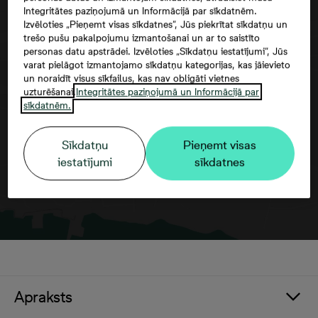
Integritātes paziņojumā un Informācijā par sīkdatnēm.
Izvēloties „Pieņemt visas sīkdatnes”, Jūs piekrītat sīkdatņu un
trešo pušu pakalpojumu izmantošanai un ar to saistīto
personas datu apstrādei. Izvēloties „Sīkdatņu iestatījumi”, Jūs
varat pielāgot izmantojamo sīkdatņu kategorijas, kas jāievieto
Google maps trešās puses datu
un noraidīt visus sīkfailus, kas nav obligāti vietnes
izmantošana
uzturēšanai.
Integritātes paziņojumā un Informācijā par
sīkdatnēm.
Sīkdatņu
Pieņemt visas
iestatījumi
sīkdatnes
Apraksts