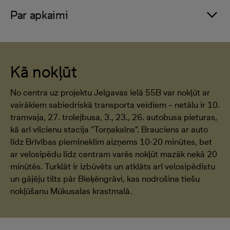
Par apkaimi
Kā nokļūt
No centra uz projektu Jelgavas ielā 55B var nokļūt ar
vairākiem sabiedriskā transporta veidiem – netālu ir 10.
tramvaja, 27. trolejbusa, 3., 23., 26. autobusa pieturas,
kā arī vilcienu stacija “Torņakalns”. Brauciens ar auto
līdz Brīvības piemineklim aizņems 10-20 minūtes, bet
ar velosipēdu līdz centram varēs nokļūt mazāk nekā 20
minūtēs. Turklāt ir izbūvēts un atklāts arī velosipēdistu
un gājēju tilts pār Bieķēngrāvi, kas nodrošina tiešu
nokļūšanu Mūkusalas krastmalā.