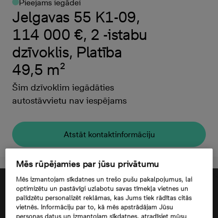
Pieejams iegādei
Jelgavas 55 K1-09,
114 000 €, 2 -istabu
dzīvoklis, Platība
49,5 m²
Šim dzīvoklim iegādāties
autostāvvietu nav iespējams
Atstāt kontaktinformāciju
Mēs rūpējamies par jūsu privātumu
Mēs izmantojam sīkdatnes un trešo pušu pakalpojumus, lai
optimizētu un pastāvīgi uzlabotu savas tīmekļa vietnes un
palīdzētu personalizēt reklāmas, kas Jums tiek rādītas citās
vietnēs. Informāciju par to, kā mēs apstrādājam Jūsu
personas datus un izmantojam sīkdatnes, atradīsiet mūsu