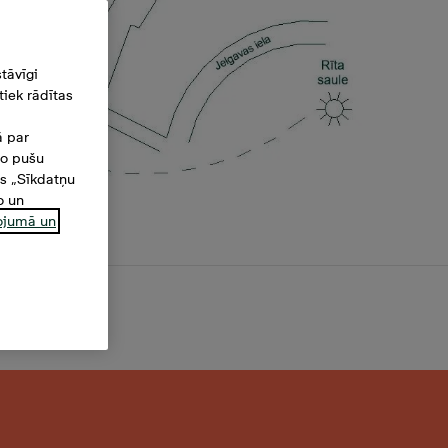
tāvīgi
iek rādītas
ā par
šo pušu
es „Sīkdatņu
o un
ņojumā un
1 m²