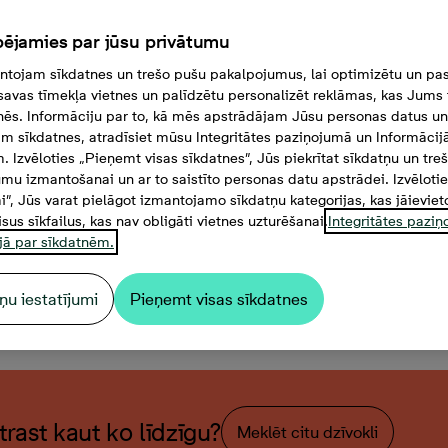
ējamies par jūsu privātumu
tojam sīkdatnes un trešo pušu pakalpojumus, lai optimizētu un pas
savas tīmekļa vietnes un palīdzētu personalizēt reklāmas, kas Jums t
tnēs. Informāciju par to, kā mēs apstrādājam Jūsu personas datus un
m sīkdatnes, atradīsiet mūsu Integritātes paziņojumā un Informācij
. Izvēloties „Pieņemt visas sīkdatnes”, Jūs piekrītat sīkdatņu un tre
mu izmantošanai un ar to saistīto personas datu apstrādei. Izvēloti
mi”, Jūs varat pielāgot izmantojamo sīkdatņu kategorijas, kas jāieviet
isus sīkfailus, kas nav obligāti vietnes uzturēšanai.
Integritātes pazi
jā par sīkdatnēm.
ņu iestatījumi
Pieņemt visas sīkdatnes
stabu dzīvoklis, Platība 62,
atrast kaut ko līdzīgu?
Meklēt citu dzīvokli