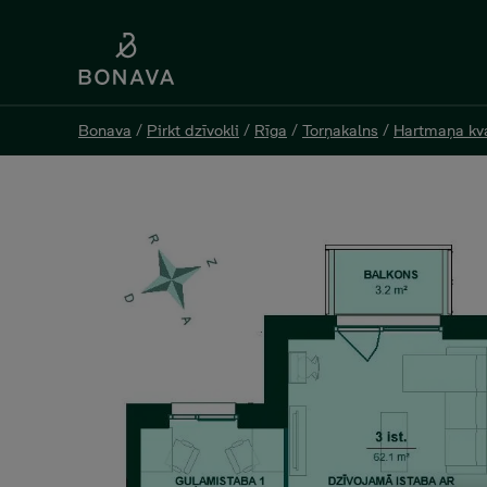
Bonava
Bonava
/
/
Pirkt dzīvokli
Pirkt dzīvokli
/
/
Rīga
Rīga
/
/
Torņakalns
Torņakalns
/
/
Hartmaņa kva
Hartmaņa kva
Jelgavas 55 K1-19, 3 -istabu