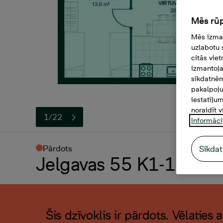
Mēs rūp
Mēs izman
uzlabotu 
citās vie
izmantoja
sīkdatnēm
pakalpoju
iestatīju
noraidīt v
1/22
Informāci
Pārdots
Sīkdat
Jelgavas 55 K1-19, 3 -i
Šis dzīvoklis ir pārdots. Vēlaties 