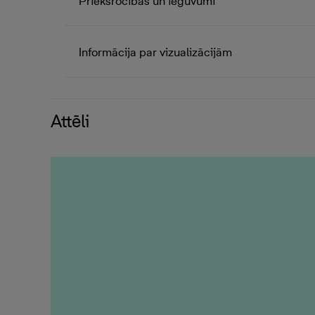
Priekšrocības un ieguvumi
Informācija par vizualizācijām
Attēli