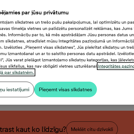
ējamies par jūsu privātumu
tojam sīkdatnes un trešo pušu pakalpojumus, lai optimizētu un pas
savas tīmekļa vietnes un palīdzētu personalizēt reklāmas, kas Jums t
tnēs. Informāciju par to, kā mēs apstrādājam Jūsu personas datus un
m sīkdatnes, atradīsiet mūsu Integritātes paziņojumā un Informācij
. Izvēloties „Pieņemt visas sīkdatnes”, Jūs piekrītat sīkdatņu un tre
mu izmantošanai un ar to saistīto personas datu apstrādei. Izvēloti
mi”, Jūs varat pielāgot izmantojamo sīkdatņu kategorijas, kas jāieviet
isus sīkfailus, kas nav obligāti vietnes uzturēšanai.
Integritātes pazi
jā par sīkdatnēm.
ņu iestatījumi
Pieņemt visas sīkdatnes
stabu dzīvoklis, Platība 66 
atrast kaut ko līdzīgu?
Meklēt citu dzīvokli