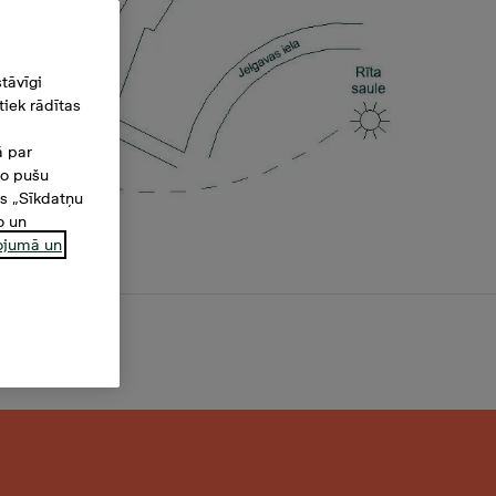
tāvīgi
iek rādītas
ā par
šo pušu
es „Sīkdatņu
o un
ņojumā un
m²