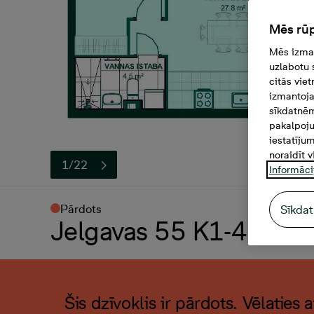
Mēs rūp
Mēs izman
uzlabotu 
citās vie
izmantoja
sīkdatnēm
pakalpoju
iestatīju
noraidīt v
1/22
Informāci
Pārdots
Sīkdat
Jelgavas 55 K1-42, 3 -i
Šis dzīvoklis ir pārdots. Vēlaties 