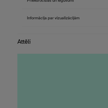
Priekšrocības un ieguvumi
Informācija par vizualizācijām
Attēli