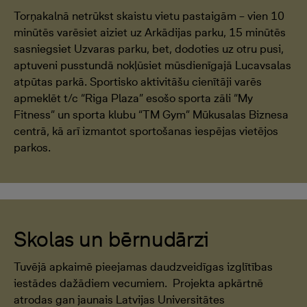
Torņakalnā netrūkst skaistu vietu pastaigām – vien 10
minūtēs varēsiet aiziet uz Arkādijas parku, 15 minūtēs
sasniegsiet Uzvaras parku, bet, dodoties uz otru pusi,
aptuveni pusstundā nokļūsiet mūsdienīgajā Lucavsalas
atpūtas parkā. Sportisko aktivitāšu cienītāji varēs
apmeklēt t/c “Riga Plaza” esošo sporta zāli “My
Fitness” un sporta klubu “TM Gym” Mūkusalas Biznesa
centrā, kā arī izmantot sportošanas iespējas vietējos
parkos.
Skolas un bērnudārzi
Tuvējā apkaimē pieejamas daudzveidīgas izglītības
iestādes dažādiem vecumiem. Projekta apkārtnē
atrodas gan jaunais Latvijas Universitātes