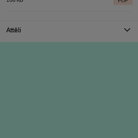
106 KB
PDF
Attēli