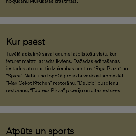
nokļūšanu Mūkusalas krastmalā.
Kur paēst
Tuvējā apkaimē savai gaumei atbilstošu vietu, kur
ieturēt maltīti, atradīs ikviens. Dažādas ēdināšanas
iestādes atrodas tirdzniecības centros “Rīga Plaza” un
“Spice”. Netālu no topošā projekta varēsiet apmeklēt
“Max Cekot Kitchen” restorānu, “Delicio” pusdienu
restorānu, “Express Pizza” picēriju un citas ēstuves.
Atpūta un sports