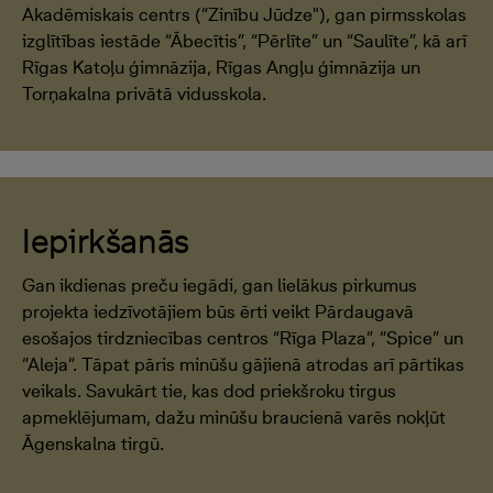
Akadēmiskais centrs (“Zinību Jūdze"), gan pirmsskolas
izglītības iestāde “Ābecītis”, “Pērlīte” un “Saulīte”, kā arī
Rīgas Katoļu ģimnāzija, Rīgas Angļu ģimnāzija un
Torņakalna privātā vidusskola.
Iepirkšanās
Gan ikdienas preču iegādi, gan lielākus pirkumus
projekta iedzīvotājiem būs ērti veikt Pārdaugavā
esošajos tirdzniecības centros “Rīga Plaza”, “Spice” un
“Aleja”. Tāpat pāris minūšu gājienā atrodas arī pārtikas
veikals. Savukārt tie, kas dod priekšroku tirgus
apmeklējumam, dažu minūšu braucienā varēs nokļūt
Āgenskalna tirgū.