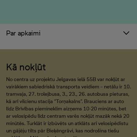
Par apkaimi
Kā nokļūt
No centra uz projektu Jelgavas ielā 55B var nokļūt ar
vairākiem sabiedriskā transporta veidiem – netālu ir 10.
tramvaja, 27. trolejbusa, 3., 23., 26. autobusa pieturas,
kā arī vilcienu stacija “Torņakalns”. Brauciens ar auto
līdz Brīvības piemineklim aizņems 10-20 minūtes, bet
ar velosipēdu līdz centram varēs nokļūt mazāk nekā 20
minūtēs. Turklāt ir izbūvēts un atklāts arī velosipēdistu
un gājēju tilts pār Bieķēngrāvi, kas nodrošina tiešu