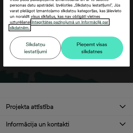
personas datu apstrādei. Izvēloties „Sīkdatņu iestatījumi”, Jūs
varat pielāgot izmantojamo sīkdatņu kategorijas, kas jāievieto
Google maps trešās puses datu
un noraidīt visus sīkfailus, kas nav obligāti vietnes
izmantošana
uzturēšanai.
Integritātes paziņojumā un Informācijā par
sīkdatnēm.
Sīkdatņu
Pieņemt visas
iestatījumi
sīkdatnes
Projekta attīstība
Informācija un kontakti