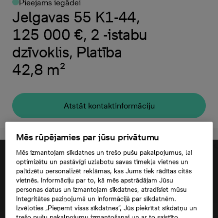
Pieejams iegādei
Jelgavas 55 K1-44,
125 000 €, 2 -istabu
dzīvoklis, Platība
42,8 m²
Atstāt kontaktinformāciju
Mēs rūpējamies par jūsu privātumu
Mēs izmantojam sīkdatnes un trešo pušu pakalpojumus, lai
optimizētu un pastāvīgi uzlabotu savas tīmekļa vietnes un
palīdzētu personalizēt reklāmas, kas Jums tiek rādītas citās
vietnēs. Informāciju par to, kā mēs apstrādājam Jūsu
personas datus un izmantojam sīkdatnes, atradīsiet mūsu
Integritātes paziņojumā un Informācijā par sīkdatnēm.
Izvēloties „Pieņemt visas sīkdatnes”, Jūs piekrītat sīkdatņu un
trešo pušu pakalpojumu izmantošanai un ar to saistīto