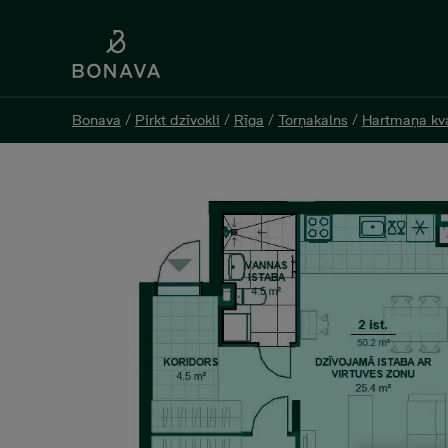
Bonava
Bonava
/
/
Pirkt dzīvokli
Pirkt dzīvokli
/
/
Rīga
Rīga
/
/
Torņakalns
Torņakalns
/
/
Hartmaņa kva
Hartmaņa kva
Jelgavas 55 K1-46, 2 -istabu