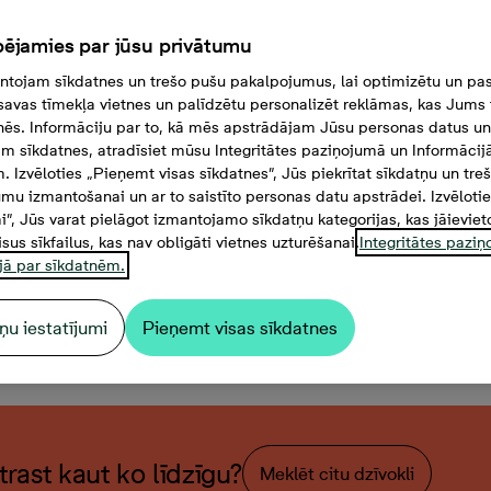
ējamies par jūsu privātumu
tojam sīkdatnes un trešo pušu pakalpojumus, lai optimizētu un pas
savas tīmekļa vietnes un palīdzētu personalizēt reklāmas, kas Jums t
tnēs. Informāciju par to, kā mēs apstrādājam Jūsu personas datus un
m sīkdatnes, atradīsiet mūsu Integritātes paziņojumā un Informācij
. Izvēloties „Pieņemt visas sīkdatnes”, Jūs piekrītat sīkdatņu un tre
mu izmantošanai un ar to saistīto personas datu apstrādei. Izvēloti
mi”, Jūs varat pielāgot izmantojamo sīkdatņu kategorijas, kas jāieviet
isus sīkfailus, kas nav obligāti vietnes uzturēšanai.
Integritātes pazi
jā par sīkdatnēm.
ņu iestatījumi
Pieņemt visas sīkdatnes
stabu dzīvoklis, Platība 50,
atrast kaut ko līdzīgu?
Meklēt citu dzīvokli