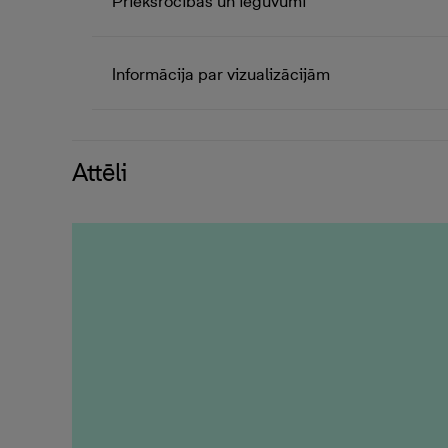
Priekšrocības un ieguvumi
Informācija par vizualizācijām
Attēli