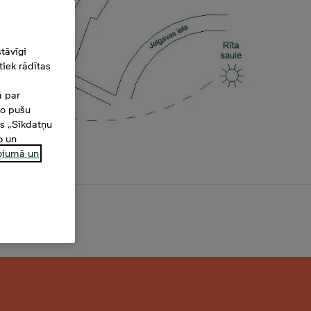
tāvīgi
iek rādītas
ā par
šo pušu
es „Sīkdatņu
o un
ņojumā un
2 m²