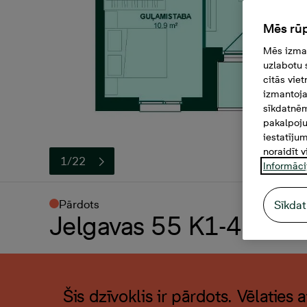
Mēs rūp
Mēs izman
uzlabotu 
citās vie
izmantoja
sīkdatnēm
pakalpoju
iestatīju
noraidīt v
1/22
Informāci
Pārdots
Sīkdat
Jelgavas 55 K1-46, 2 -i
Šis dzīvoklis ir pārdots. Vēlaties 