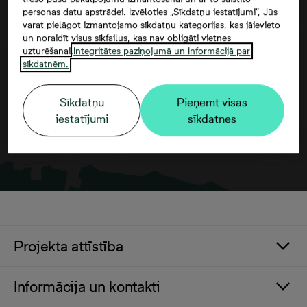
personas datu apstrādei. Izvēloties „Sīkdatņu iestatījumi”, Jūs
varat pielāgot izmantojamo sīkdatņu kategorijas, kas jāievieto
Google maps trešās puses datu
un noraidīt visus sīkfailus, kas nav obligāti vietnes
izmantošana
uzturēšanai.
Integritātes paziņojumā un Informācijā par
sīkdatnēm.
Sīkdatņu
Pieņemt visas
iestatījumi
sīkdatnes
Projekta attīstība
Informācija un kontakti