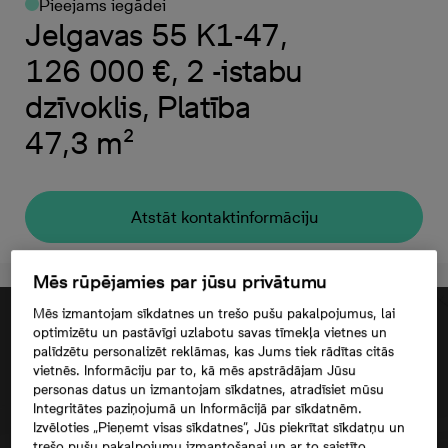
Pieejams iegādei
Jelgavas 55 K1-47,
126 000 €, 2 -istabu
dzīvoklis, Platība
47,3 m²
Atstāt kontaktinformāciju
Mēs rūpējamies par jūsu privātumu
Mēs izmantojam sīkdatnes un trešo pušu pakalpojumus, lai
optimizētu un pastāvīgi uzlabotu savas tīmekļa vietnes un
palīdzētu personalizēt reklāmas, kas Jums tiek rādītas citās
vietnēs. Informāciju par to, kā mēs apstrādājam Jūsu
personas datus un izmantojam sīkdatnes, atradīsiet mūsu
Integritātes paziņojumā un Informācijā par sīkdatnēm.
Izvēloties „Pieņemt visas sīkdatnes”, Jūs piekrītat sīkdatņu un
trešo pušu pakalpojumu izmantošanai un ar to saistīto