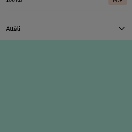
106 KB
PDF
Attēli