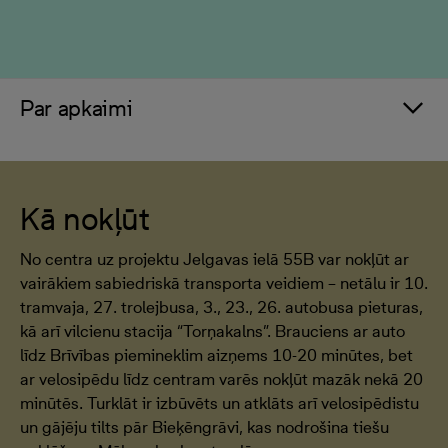
Par apkaimi
Kā nokļūt
No centra uz projektu Jelgavas ielā 55B var nokļūt ar
vairākiem sabiedriskā transporta veidiem – netālu ir 10.
tramvaja, 27. trolejbusa, 3., 23., 26. autobusa pieturas,
kā arī vilcienu stacija “Torņakalns”. Brauciens ar auto
līdz Brīvības piemineklim aizņems 10-20 minūtes, bet
ar velosipēdu līdz centram varēs nokļūt mazāk nekā 20
minūtēs. Turklāt ir izbūvēts un atklāts arī velosipēdistu
un gājēju tilts pār Bieķēngrāvi, kas nodrošina tiešu