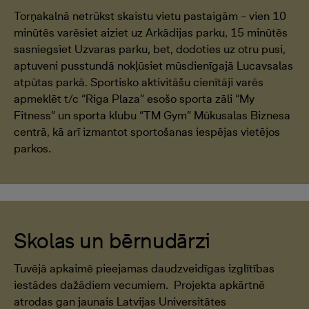
Torņakalnā netrūkst skaistu vietu pastaigām – vien 10
minūtēs varēsiet aiziet uz Arkādijas parku, 15 minūtēs
sasniegsiet Uzvaras parku, bet, dodoties uz otru pusi,
aptuveni pusstundā nokļūsiet mūsdienīgajā Lucavsalas
atpūtas parkā. Sportisko aktivitāšu cienītāji varēs
apmeklēt t/c “Riga Plaza” esošo sporta zāli “My
Fitness” un sporta klubu “TM Gym” Mūkusalas Biznesa
centrā, kā arī izmantot sportošanas iespējas vietējos
parkos.
Skolas un bērnudārzi
Tuvējā apkaimē pieejamas daudzveidīgas izglītības
iestādes dažādiem vecumiem. Projekta apkārtnē
atrodas gan jaunais Latvijas Universitātes