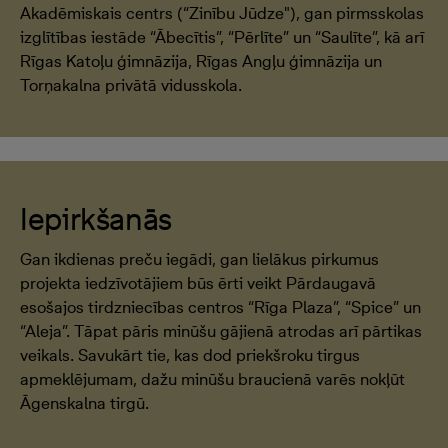
Akadēmiskais centrs (“Zinību Jūdze"), gan pirmsskolas
izglītības iestāde “Ābecītis”, “Pērlīte” un “Saulīte”, kā arī
Rīgas Katoļu ģimnāzija, Rīgas Angļu ģimnāzija un
Torņakalna privātā vidusskola.
Iepirkšanās
Gan ikdienas preču iegādi, gan lielākus pirkumus
projekta iedzīvotājiem būs ērti veikt Pārdaugavā
esošajos tirdzniecības centros “Rīga Plaza”, “Spice” un
“Aleja”. Tāpat pāris minūšu gājienā atrodas arī pārtikas
veikals. Savukārt tie, kas dod priekšroku tirgus
apmeklējumam, dažu minūšu braucienā varēs nokļūt
Āgenskalna tirgū.