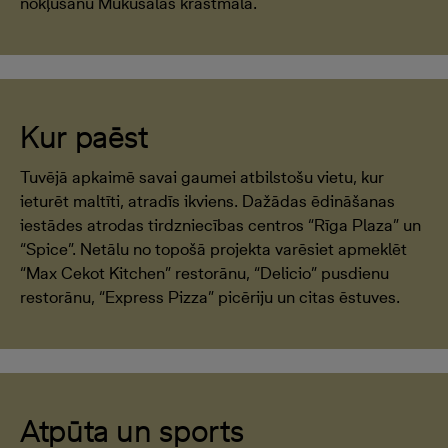
nokļūšanu Mūkusalas krastmalā.
Kur paēst
Tuvējā apkaimē savai gaumei atbilstošu vietu, kur
ieturēt maltīti, atradīs ikviens. Dažādas ēdināšanas
iestādes atrodas tirdzniecības centros “Rīga Plaza” un
“Spice”. Netālu no topošā projekta varēsiet apmeklēt
“Max Cekot Kitchen” restorānu, “Delicio” pusdienu
restorānu, “Express Pizza” picēriju un citas ēstuves.
Atpūta un sports