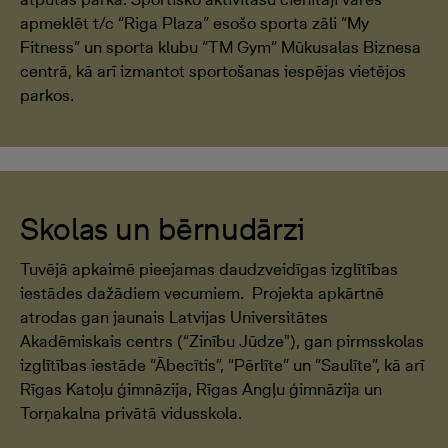
apmeklēt t/c “Riga Plaza” esošo sporta zāli “My
Fitness” un sporta klubu “TM Gym” Mūkusalas Biznesa
centrā, kā arī izmantot sportošanas iespējas vietējos
parkos.
Skolas un bērnudārzi
Tuvējā apkaimē pieejamas daudzveidīgas izglītības
iestādes dažādiem vecumiem. Projekta apkārtnē
atrodas gan jaunais Latvijas Universitātes
Akadēmiskais centrs (“Zinību Jūdze"), gan pirmsskolas
izglītības iestāde “Ābecītis”, “Pērlīte” un “Saulīte”, kā arī
Rīgas Katoļu ģimnāzija, Rīgas Angļu ģimnāzija un
Torņakalna privātā vidusskola.