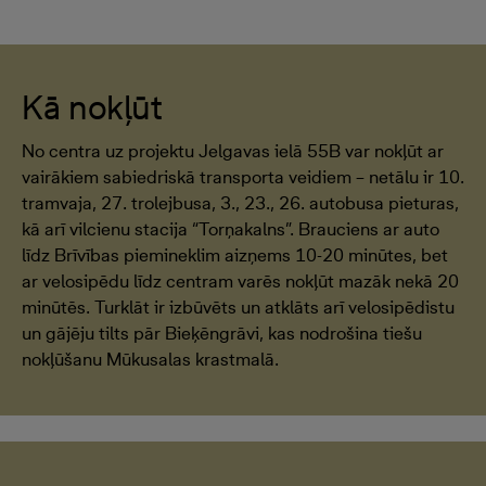
Kā nokļūt
No centra uz projektu Jelgavas ielā 55B var nokļūt ar
vairākiem sabiedriskā transporta veidiem – netālu ir 10.
tramvaja, 27. trolejbusa, 3., 23., 26. autobusa pieturas,
kā arī vilcienu stacija “Torņakalns”. Brauciens ar auto
līdz Brīvības piemineklim aizņems 10-20 minūtes, bet
ar velosipēdu līdz centram varēs nokļūt mazāk nekā 20
minūtēs. Turklāt ir izbūvēts un atklāts arī velosipēdistu
un gājēju tilts pār Bieķēngrāvi, kas nodrošina tiešu
nokļūšanu Mūkusalas krastmalā.