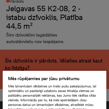
Pārdots
Jelgavas 55 K2-08, 2 -
istabu dzīvoklis, Platība
44,5 m²
Šim dzīvoklim iegādāties
autostāvvietu nav iespējams
Šis dzīvoklis ir pārdots. Vēlaties atrast kaut
ko līdzīgu?
Meklēt citu dzīvokli
Mēs rūpējamies par jūsu privātumu
Mēs izmantojam sīkdatnes un trešo pušu pakalpojumus, lai
optimizētu un pastāvīgi uzlabotu savas tīmekļa vietnes un
palīdzētu personalizēt reklāmas, kas Jums tiek rādītas citās
vietnēs. Informāciju par to, kā mēs apstrādājam Jūsu
personas datus un izmantojam sīkdatnes, atradīsiet mūsu