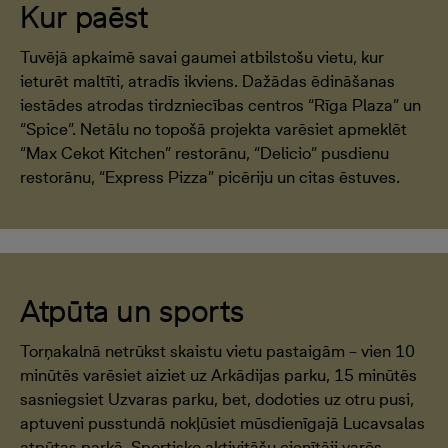
Kur paēst
Tuvējā apkaimē savai gaumei atbilstošu vietu, kur
ieturēt maltīti, atradīs ikviens. Dažādas ēdināšanas
iestādes atrodas tirdzniecības centros “Rīga Plaza” un
“Spice”. Netālu no topošā projekta varēsiet apmeklēt
“Max Cekot Kitchen” restorānu, “Delicio” pusdienu
restorānu, “Express Pizza” picēriju un citas ēstuves.
Atpūta un sports
Torņakalnā netrūkst skaistu vietu pastaigām – vien 10
minūtēs varēsiet aiziet uz Arkādijas parku, 15 minūtēs
sasniegsiet Uzvaras parku, bet, dodoties uz otru pusi,
aptuveni pusstundā nokļūsiet mūsdienīgajā Lucavsalas
atpūtas parkā. Sportisko aktivitāšu cienītāji varēs