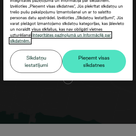
Integritātes paziņojumā un Informācijā par sīkdatnēm.
Izvēloties „Pieņemt visas sīkdatnes”, Jūs piekrītat sīkdatņu un
trešo pušu pakalpojumu izmantošanai un ar to saistīto
personas datu apstrādei. Izvēloties „Sīkdatņu iestatījumi”, Jūs
varat pielāgot izmantojamo sīkdatņu kategorijas, kas jāievieto
un noraidīt visus sīkfailus, kas nav obligāti vietnes
uzturēšanai.
Integritātes paziņojumā un Informācijā par
sīkdatnēm.
Google maps trešās puses datu
Sīkdatņu
Pieņemt visas
izmantošana
iestatījumi
sīkdatnes