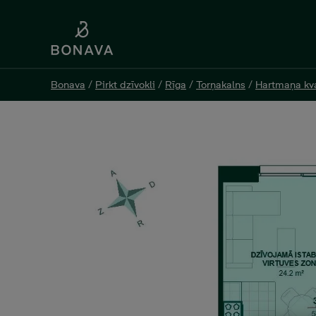
Bonava
Bonava
/
/
Pirkt dzīvokli
Pirkt dzīvokli
/
/
Rīga
Rīga
/
/
Torņakalns
Torņakalns
/
/
Hartmaņa kva
Hartmaņa kva
Jelgavas 55 K2-14, 150 000 