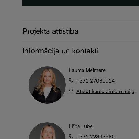
Projekta attīstība
Informācija un kontakti
Lauma Meimere
+371 27080014
Atstāt kontaktinformāciju
Elīna Lube
+371 22333980