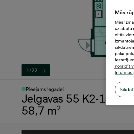
Mēs rūp
Mēs izman
uzlabotu 
citās vie
izmantoja
sīkdatnēm
pakalpoju
iestatīju
noraidīt v
1/22
Informāci
Pieejams iegādei
Sīkdat
Jelgavas 55 K2-14, 150 
58,7 m²