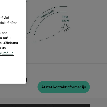
tāvīgi
iek rādītas
ā par
šo pušu
es „Sīkdatņu
o un
ņojumā un
 Platība
Atstāt kontaktinformāciju