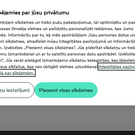
ējamies par jūsu privātumu
tojam sīkdatnes un trešo pušu pakalpojumus, lai optimizētu un pas
savas tīmekļa vietnes un palīdzētu personalizēt reklāmas, kas Jums t
tnēs. Informāciju par to, kā mēs apstrādājam Jūsu personas datus un
m sīkdatnes, atradīsiet mūsu Integritātes paziņojumā un Informācij
. Izvēloties „Pieņemt visas sīkdatnes”, Jūs piekrītat sīkdatņu un tre
mu izmantošanai un ar to saistīto personas datu apstrādei. Izvēloti
mi”, Jūs varat pielāgot izmantojamo sīkdatņu kategorijas, kas jāieviet
isus sīkfailus, kas nav obligāti vietnes uzturēšanai.
Integritātes pazi
jā par sīkdatnēm.
ņu iestatījumi
Pieņemt visas sīkdatnes
000 €, 3 -istabu dzīvoklis,