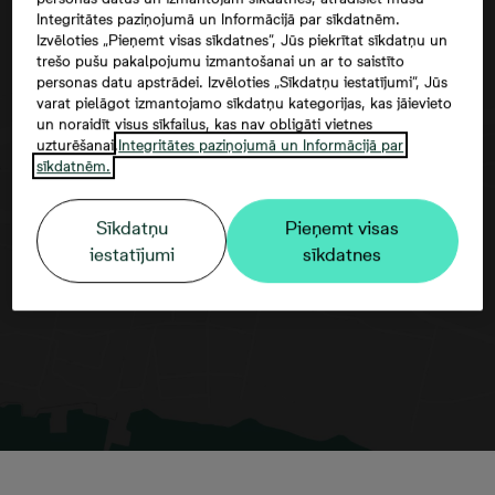
Integritātes paziņojumā un Informācijā par sīkdatnēm.
Izvēloties „Pieņemt visas sīkdatnes”, Jūs piekrītat sīkdatņu un
trešo pušu pakalpojumu izmantošanai un ar to saistīto
personas datu apstrādei. Izvēloties „Sīkdatņu iestatījumi”, Jūs
varat pielāgot izmantojamo sīkdatņu kategorijas, kas jāievieto
un noraidīt visus sīkfailus, kas nav obligāti vietnes
uzturēšanai.
Integritātes paziņojumā un Informācijā par
sīkdatnēm.
Google maps trešās puses datu
izmantošana
Sīkdatņu
Pieņemt visas
iestatījumi
sīkdatnes