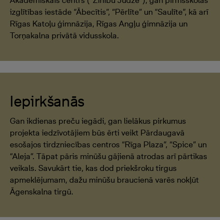
Akadēmiskais centrs (“Zinību Jūdze"), gan pirmsskolas
izglītības iestāde “Ābecītis”, “Pērlīte” un “Saulīte”, kā arī
Rīgas Katoļu ģimnāzija, Rīgas Angļu ģimnāzija un
Torņakalna privātā vidusskola.
Iepirkšanās
Gan ikdienas preču iegādi, gan lielākus pirkumus
projekta iedzīvotājiem būs ērti veikt Pārdaugavā
esošajos tirdzniecības centros “Rīga Plaza”, “Spice” un
“Aleja”. Tāpat pāris minūšu gājienā atrodas arī pārtikas
veikals. Savukārt tie, kas dod priekšroku tirgus
apmeklējumam, dažu minūšu braucienā varēs nokļūt
Āgenskalna tirgū.