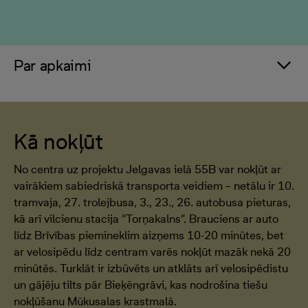
Par apkaimi
Kā nokļūt
No centra uz projektu Jelgavas ielā 55B var nokļūt ar
vairākiem sabiedriskā transporta veidiem – netālu ir 10.
tramvaja, 27. trolejbusa, 3., 23., 26. autobusa pieturas,
kā arī vilcienu stacija “Torņakalns”. Brauciens ar auto
līdz Brīvības piemineklim aizņems 10-20 minūtes, bet
ar velosipēdu līdz centram varēs nokļūt mazāk nekā 20
minūtēs. Turklāt ir izbūvēts un atklāts arī velosipēdistu
un gājēju tilts pār Bieķēngrāvi, kas nodrošina tiešu
nokļūšanu Mūkusalas krastmalā.