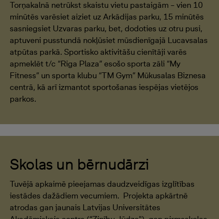
Torņakalnā netrūkst skaistu vietu pastaigām – vien 10
minūtēs varēsiet aiziet uz Arkādijas parku, 15 minūtēs
sasniegsiet Uzvaras parku, bet, dodoties uz otru pusi,
aptuveni pusstundā nokļūsiet mūsdienīgajā Lucavsalas
atpūtas parkā. Sportisko aktivitāšu cienītāji varēs
apmeklēt t/c “Riga Plaza” esošo sporta zāli “My
Fitness” un sporta klubu “TM Gym” Mūkusalas Biznesa
centrā, kā arī izmantot sportošanas iespējas vietējos
parkos.
Skolas un bērnudārzi
Tuvējā apkaimē pieejamas daudzveidīgas izglītības
iestādes dažādiem vecumiem. Projekta apkārtnē
atrodas gan jaunais Latvijas Universitātes