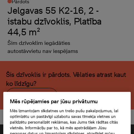
Pārdots
Jelgavas 55 K2-16, 2 -
istabu dzīvoklis, Platība
44,5 m²
Šim dzīvoklim iegādāties
autostāvvietu nav iespējams
Šis dzīvoklis ir pārdots. Vēlaties atrast kaut
ko līdzīgu?
Meklēt citu dzīvokli
Mēs rūpējamies par jūsu privātumu
Mēs izmantojam sīkdatnes un trešo pušu pakalpojumus, lai
optimizētu un pastāvīgi uzlabotu savas tīmekļa vietnes un
palīdzētu personalizēt reklāmas, kas Jums tiek rādītas citās
vietnēs. Informāciju par to, kā mēs apstrādājam Jūsu
personas datus un izmantojam sīkdatnes, atradīsiet mūsu