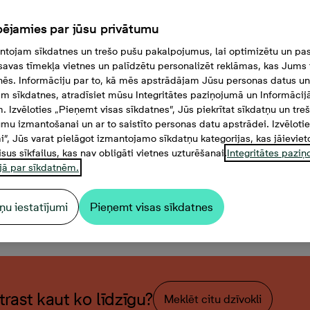
ējamies par jūsu privātumu
tojam sīkdatnes un trešo pušu pakalpojumus, lai optimizētu un pas
savas tīmekļa vietnes un palīdzētu personalizēt reklāmas, kas Jums t
tnēs. Informāciju par to, kā mēs apstrādājam Jūsu personas datus un
m sīkdatnes, atradīsiet mūsu Integritātes paziņojumā un Informācij
. Izvēloties „Pieņemt visas sīkdatnes”, Jūs piekrītat sīkdatņu un tre
mu izmantošanai un ar to saistīto personas datu apstrādei. Izvēloti
mi”, Jūs varat pielāgot izmantojamo sīkdatņu kategorijas, kas jāieviet
isus sīkfailus, kas nav obligāti vietnes uzturēšanai.
Integritātes pazi
jā par sīkdatnēm.
ņu iestatījumi
Pieņemt visas sīkdatnes
stabu dzīvoklis, Platība 77,
atrast kaut ko līdzīgu?
Meklēt citu dzīvokli