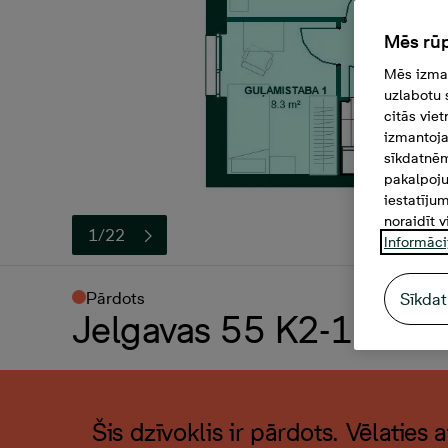
Mēs rūp
Mēs izman
uzlabotu 
citās vie
izmantoja
sīkdatnēm
pakalpoju
iestatīju
noraidīt v
1/22
Informāci
Pārdots
Sīkdat
Jelgavas 55 K2-19, 4 -i
Šis dzīvoklis ir pārdots. Vēlaties 