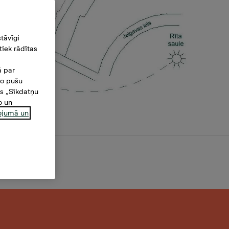
tāvīgi
iek rādītas
ā par
šo pušu
es „Sīkdatņu
o un
ņojumā un
3 m²