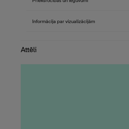
Priekšrocības un ieguvumi
Informācija par vizualizācijām
Attēli