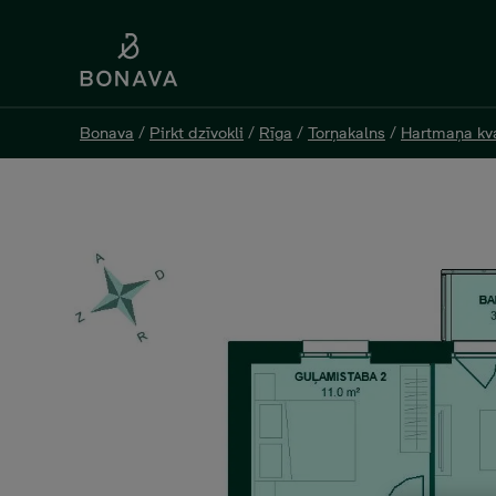
Bonava
Bonava
/
/
Pirkt dzīvokli
Pirkt dzīvokli
/
/
Rīga
Rīga
/
/
Torņakalns
Torņakalns
/
/
Hartmaņa kva
Hartmaņa kva
Jelgavas 55 K2-19, 4 -istabu