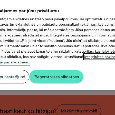
ējamies par jūsu privātumu
tojam sīkdatnes un trešo pušu pakalpojumus, lai optimizētu un pas
savas tīmekļa vietnes un palīdzētu personalizēt reklāmas, kas Jums t
tnēs. Informāciju par to, kā mēs apstrādājam Jūsu personas datus un
m sīkdatnes, atradīsiet mūsu Integritātes paziņojumā un Informācij
. Izvēloties „Pieņemt visas sīkdatnes”, Jūs piekrītat sīkdatņu un tre
mu izmantošanai un ar to saistīto personas datu apstrādei. Izvēloti
mi”, Jūs varat pielāgot izmantojamo sīkdatņu kategorijas, kas jāieviet
isus sīkfailus, kas nav obligāti vietnes uzturēšanai.
Integritātes pazi
jā par sīkdatnēm.
ņu iestatījumi
Pieņemt visas sīkdatnes
stabu dzīvoklis, Platība 59,
atrast kaut ko līdzīgu?
Meklēt citu dzīvokli