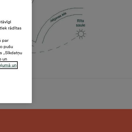
tāvīgi
iek rādītas
ā par
šo pušu
es „Sīkdatņu
o un
ņojumā un
5 m²