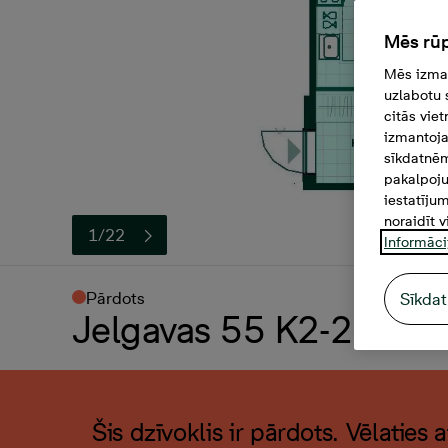
Mēs rūp
Mēs izman
uzlabotu 
citās vie
izmantoja
sīkdatnēm
pakalpoju
iestatīju
noraidīt v
1/22
Informāci
Pārdots
Sīkdat
Jelgavas 55 K2-22, 3 -i
Šis dzīvoklis ir pārdots. Vēlaties 