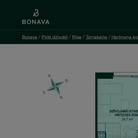
Bonava
Bonava
/
/
Pirkt dzīvokli
Pirkt dzīvokli
/
/
Rīga
Rīga
/
/
Torņakalns
Torņakalns
/
/
Hartmaņa kva
Hartmaņa kva
Jelgavas 55 K2-22, 3 -istabu