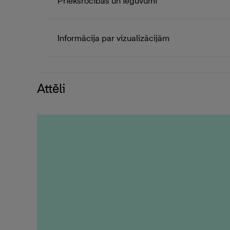
Priekšrocības un ieguvumi
Informācija par vizualizācijām
Attēli