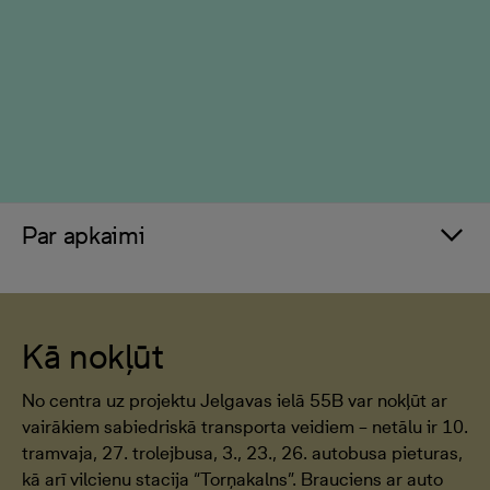
Par apkaimi
Kā nokļūt
No centra uz projektu Jelgavas ielā 55B var nokļūt ar
vairākiem sabiedriskā transporta veidiem – netālu ir 10.
tramvaja, 27. trolejbusa, 3., 23., 26. autobusa pieturas,
kā arī vilcienu stacija “Torņakalns”. Brauciens ar auto