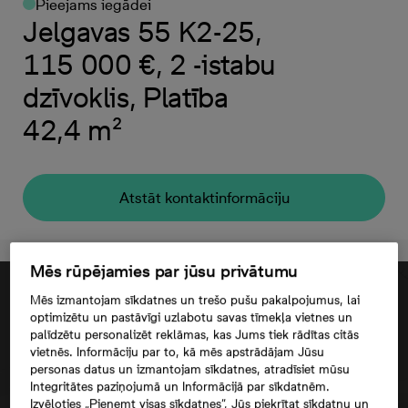
Pieejams iegādei
Jelgavas 55 K2-25,
115 000 €, 2 -istabu
dzīvoklis, Platība
42,4 m²
Atstāt kontaktinformāciju
Mēs rūpējamies par jūsu privātumu
Mēs izmantojam sīkdatnes un trešo pušu pakalpojumus, lai
optimizētu un pastāvīgi uzlabotu savas tīmekļa vietnes un
palīdzētu personalizēt reklāmas, kas Jums tiek rādītas citās
vietnēs. Informāciju par to, kā mēs apstrādājam Jūsu
personas datus un izmantojam sīkdatnes, atradīsiet mūsu
Integritātes paziņojumā un Informācijā par sīkdatnēm.
Izvēloties „Pieņemt visas sīkdatnes”, Jūs piekrītat sīkdatņu un