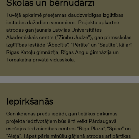
Skolas un bērnudārzi
Tuvējā apkaimē pieejamas daudzveidīgas izglītības
iestādes dažādiem vecumiem. Projekta apkārtnē
atrodas gan jaunais Latvijas Universitātes
Akadēmiskais centrs (“Zinību Jūdze"), gan pirmsskolas
izglītības iestāde “Ābecītis”, “Pērlīte” un “Saulīte”, kā arī
Rīgas Katoļu ģimnāzija, Rīgas Angļu ģimnāzija un
Torņakalna privātā vidusskola.
Iepirkšanās
Gan ikdienas preču iegādi, gan lielākus pirkumus
projekta iedzīvotājiem būs ērti veikt Pārdaugavā
esošajos tirdzniecības centros “Rīga Plaza”, “Spice” un
“Aleja”. Tāpat pāris minūšu gājienā atrodas arī pārtikas