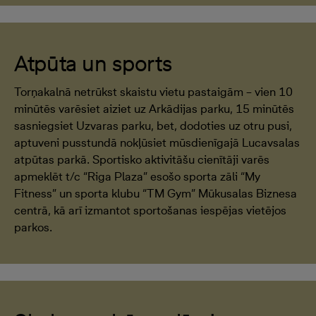
Atpūta un sports
Torņakalnā netrūkst skaistu vietu pastaigām – vien 10
minūtēs varēsiet aiziet uz Arkādijas parku, 15 minūtēs
sasniegsiet Uzvaras parku, bet, dodoties uz otru pusi,
aptuveni pusstundā nokļūsiet mūsdienīgajā Lucavsalas
atpūtas parkā. Sportisko aktivitāšu cienītāji varēs
apmeklēt t/c “Riga Plaza” esošo sporta zāli “My
Fitness” un sporta klubu “TM Gym” Mūkusalas Biznesa
centrā, kā arī izmantot sportošanas iespējas vietējos
parkos.