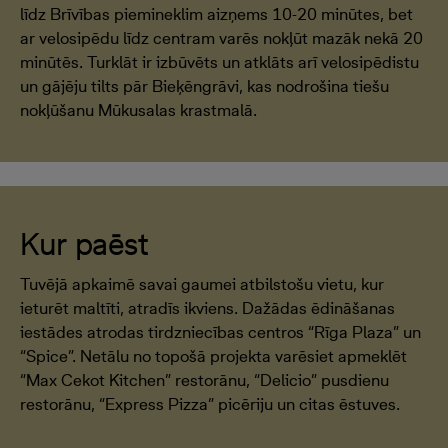
līdz Brīvības piemineklim aizņems 10-20 minūtes, bet
ar velosipēdu līdz centram varēs nokļūt mazāk nekā 20
minūtēs. Turklāt ir izbūvēts un atklāts arī velosipēdistu
un gājēju tilts pār Bieķēngrāvi, kas nodrošina tiešu
nokļūšanu Mūkusalas krastmalā.
Kur paēst
Tuvējā apkaimē savai gaumei atbilstošu vietu, kur
ieturēt maltīti, atradīs ikviens. Dažādas ēdināšanas
iestādes atrodas tirdzniecības centros “Rīga Plaza” un
“Spice”. Netālu no topošā projekta varēsiet apmeklēt
“Max Cekot Kitchen” restorānu, “Delicio” pusdienu
restorānu, “Express Pizza” picēriju un citas ēstuves.