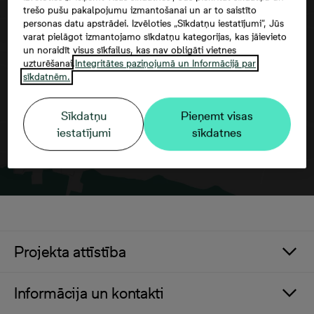
trešo pušu pakalpojumu izmantošanai un ar to saistīto
personas datu apstrādei. Izvēloties „Sīkdatņu iestatījumi”, Jūs
Google maps trešās puses datu
varat pielāgot izmantojamo sīkdatņu kategorijas, kas jāievieto
izmantošana
un noraidīt visus sīkfailus, kas nav obligāti vietnes
uzturēšanai.
Integritātes paziņojumā un Informācijā par
sīkdatnēm.
Sīkdatņu
Pieņemt visas
iestatījumi
sīkdatnes
Projekta attīstība
Informācija un kontakti