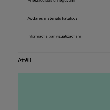
Priekšrocības un ieguvumi
Apdares materiālu katalogs
Informācija par vizualizācijām
Attēli