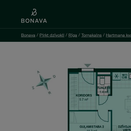
Bonava
Bonava
/
/
Pirkt dzīvokli
Pirkt dzīvokli
/
/
Rīga
Rīga
/
/
Torņakalns
Torņakalns
/
/
Hartmaņa kva
Hartmaņa kva
Jelgavas 55 K2-31, 3 -istabu