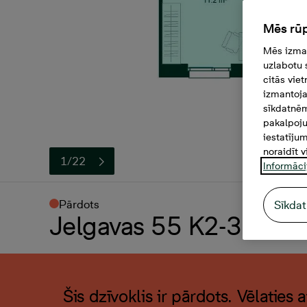
Mēs rūp
Mēs izman
uzlabotu 
citās vie
izmantoja
sīkdatnēm
pakalpoju
iestatīju
noraidīt v
1/22
Informāci
Pārdots
Sīkdat
Jelgavas 55 K2-31, 3 -i
Šis dzīvoklis ir pārdots. Vēlaties 