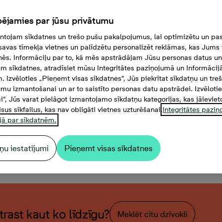
ējamies par jūsu privātumu
tojam sīkdatnes un trešo pušu pakalpojumus, lai optimizētu un pas
savas tīmekļa vietnes un palīdzētu personalizēt reklāmas, kas Jums t
tnēs. Informāciju par to, kā mēs apstrādājam Jūsu personas datus un
m sīkdatnes, atradīsiet mūsu Integritātes paziņojumā un Informācij
. Izvēloties „Pieņemt visas sīkdatnes”, Jūs piekrītat sīkdatņu un tre
mu izmantošanai un ar to saistīto personas datu apstrādei. Izvēloti
mi”, Jūs varat pielāgot izmantojamo sīkdatņu kategorijas, kas jāieviet
isus sīkfailus, kas nav obligāti vietnes uzturēšanai.
Integritātes pazi
jā par sīkdatnēm.
ņu iestatījumi
Pieņemt visas sīkdatnes
stabu dzīvoklis, Platība 66,
atrast kaut ko līdzīgu?
Meklēt citu dzīvokli