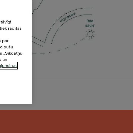
tāvīgi
iek rādītas
ā par
šo pušu
es „Sīkdatņu
o un
ņojumā un
2 m²