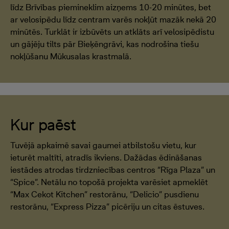
līdz Brīvības piemineklim aizņems 10-20 minūtes, bet
ar velosipēdu līdz centram varēs nokļūt mazāk nekā 20
minūtēs. Turklāt ir izbūvēts un atklāts arī velosipēdistu
un gājēju tilts pār Bieķēngrāvi, kas nodrošina tiešu
nokļūšanu Mūkusalas krastmalā.
Kur paēst
Tuvējā apkaimē savai gaumei atbilstošu vietu, kur
ieturēt maltīti, atradīs ikviens. Dažādas ēdināšanas
iestādes atrodas tirdzniecības centros “Rīga Plaza” un
“Spice”. Netālu no topošā projekta varēsiet apmeklēt
“Max Cekot Kitchen” restorānu, “Delicio” pusdienu
restorānu, “Express Pizza” picēriju un citas ēstuves.