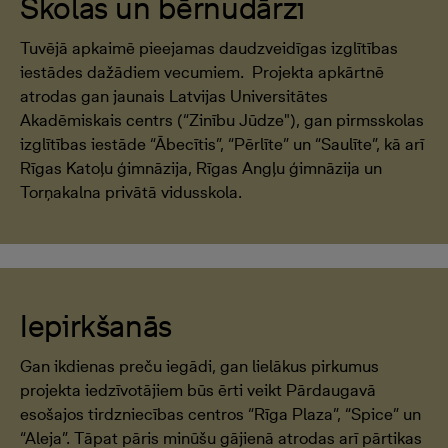
Skolas un bērnudārzi
Tuvējā apkaimē pieejamas daudzveidīgas izglītības
iestādes dažādiem vecumiem. Projekta apkārtnē
atrodas gan jaunais Latvijas Universitātes
Akadēmiskais centrs (“Zinību Jūdze"), gan pirmsskolas
izglītības iestāde “Ābecītis”, “Pērlīte” un “Saulīte”, kā arī
Rīgas Katoļu ģimnāzija, Rīgas Angļu ģimnāzija un
Torņakalna privātā vidusskola.
Iepirkšanās
Gan ikdienas preču iegādi, gan lielākus pirkumus
projekta iedzīvotājiem būs ērti veikt Pārdaugavā
esošajos tirdzniecības centros “Rīga Plaza”, “Spice” un
“Aleja”. Tāpat pāris minūšu gājienā atrodas arī pārtikas