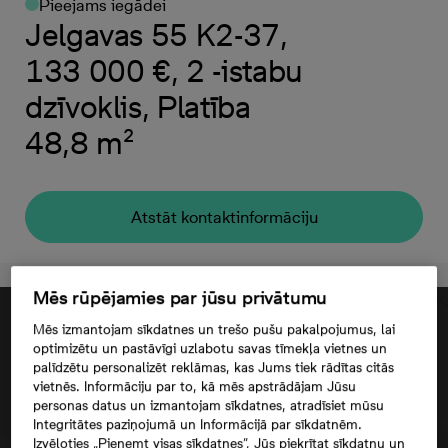
Pieejams iegādei
Jelgavas 55 K2-37,
133 000 €, 2 -istabu
dzīvoklis, Platība
48,8 m²
Atstāt kontaktinformāciju
Mēs rūpējamies par jūsu privātumu
Mēs izmantojam sīkdatnes un trešo pušu pakalpojumus, lai
optimizētu un pastāvīgi uzlabotu savas tīmekļa vietnes un
palīdzētu personalizēt reklāmas, kas Jums tiek rādītas citās
vietnēs. Informāciju par to, kā mēs apstrādājam Jūsu
personas datus un izmantojam sīkdatnes, atradīsiet mūsu
Integritātes paziņojumā un Informācijā par sīkdatnēm.
Izvēloties „Pieņemt visas sīkdatnes”, Jūs piekrītat sīkdatņu un