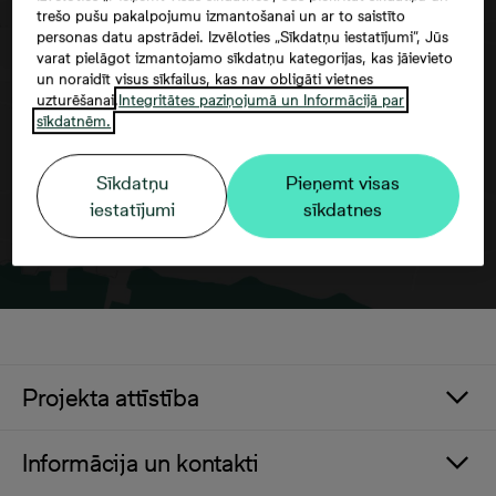
trešo pušu pakalpojumu izmantošanai un ar to saistīto
personas datu apstrādei. Izvēloties „Sīkdatņu iestatījumi”, Jūs
Google maps trešās puses datu
varat pielāgot izmantojamo sīkdatņu kategorijas, kas jāievieto
izmantošana
un noraidīt visus sīkfailus, kas nav obligāti vietnes
uzturēšanai.
Integritātes paziņojumā un Informācijā par
sīkdatnēm.
Sīkdatņu
Pieņemt visas
iestatījumi
sīkdatnes
Projekta attīstība
Informācija un kontakti