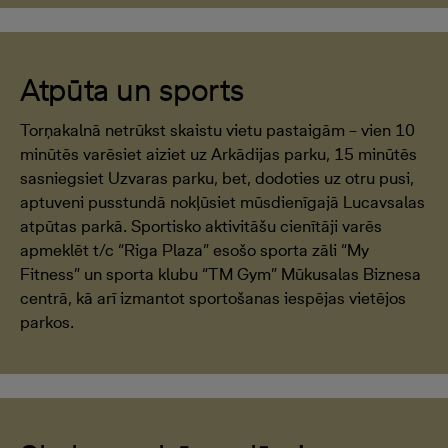
Atpūta un sports
Torņakalnā netrūkst skaistu vietu pastaigām – vien 10
minūtēs varēsiet aiziet uz Arkādijas parku, 15 minūtēs
sasniegsiet Uzvaras parku, bet, dodoties uz otru pusi,
aptuveni pusstundā nokļūsiet mūsdienīgajā Lucavsalas
atpūtas parkā. Sportisko aktivitāšu cienītāji varēs
apmeklēt t/c “Riga Plaza” esošo sporta zāli “My
Fitness” un sporta klubu “TM Gym” Mūkusalas Biznesa
centrā, kā arī izmantot sportošanas iespējas vietējos
parkos.