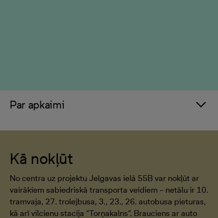
Par apkaimi
Kā nokļūt
No centra uz projektu Jelgavas ielā 55B var nokļūt ar
vairākiem sabiedriskā transporta veidiem – netālu ir 10.
tramvaja, 27. trolejbusa, 3., 23., 26. autobusa pieturas,
kā arī vilcienu stacija “Torņakalns”. Brauciens ar auto