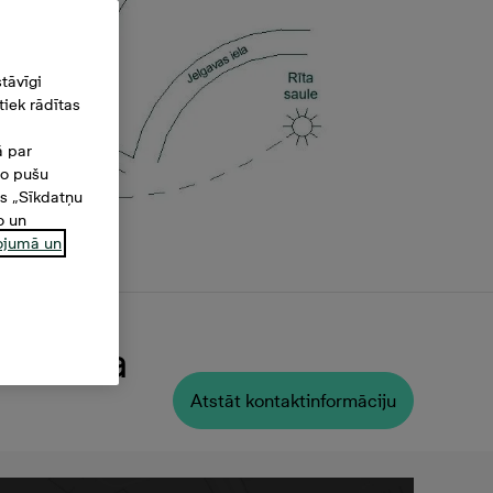
tāvīgi
iek rādītas
ā par
šo pušu
es „Sīkdatņu
o un
ņojumā un
 Platība
Atstāt kontaktinformāciju