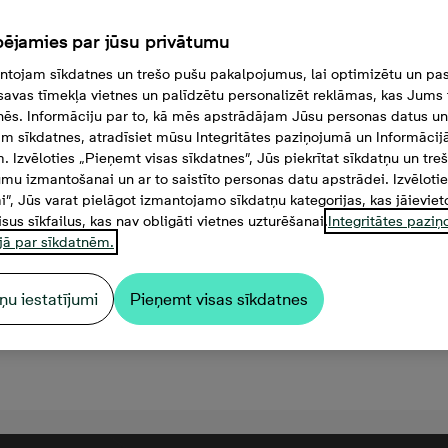
ējamies par jūsu privātumu
tojam sīkdatnes un trešo pušu pakalpojumus, lai optimizētu un pas
savas tīmekļa vietnes un palīdzētu personalizēt reklāmas, kas Jums t
tnēs. Informāciju par to, kā mēs apstrādājam Jūsu personas datus un
m sīkdatnes, atradīsiet mūsu Integritātes paziņojumā un Informācij
. Izvēloties „Pieņemt visas sīkdatnes”, Jūs piekrītat sīkdatņu un tre
mu izmantošanai un ar to saistīto personas datu apstrādei. Izvēloti
mi”, Jūs varat pielāgot izmantojamo sīkdatņu kategorijas, kas jāieviet
isus sīkfailus, kas nav obligāti vietnes uzturēšanai.
Integritātes pazi
jā par sīkdatnēm.
ņu iestatījumi
Pieņemt visas sīkdatnes
000 €, 3 -istabu dzīvoklis,