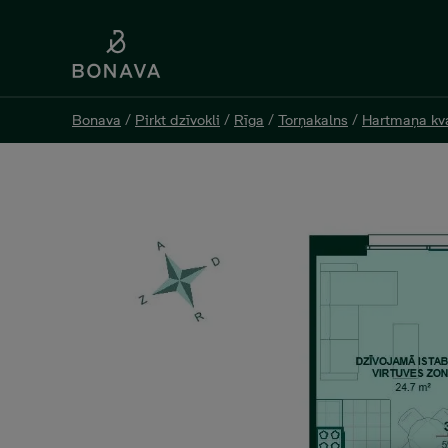
Bonava
Bonava
/
/
Pirkt dzīvokli
Pirkt dzīvokli
/
/
Rīga
Rīga
/
/
Torņakalns
Torņakalns
/
/
Hartmaņa kva
Hartmaņa kva
Jelgavas 55 K2-38, 161 000 