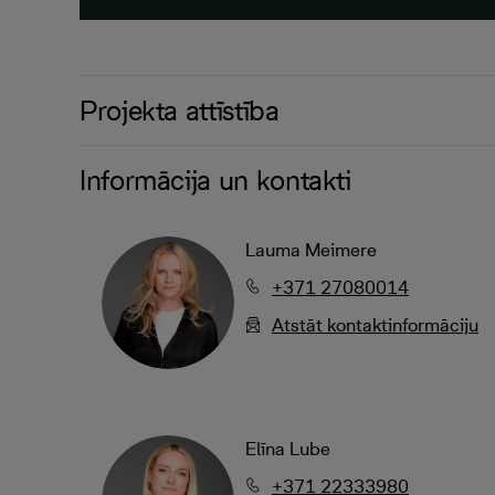
Projekta attīstība
Informācija un kontakti
Lauma Meimere
+371 27080014
Atstāt kontaktinformāciju
Elīna Lube
+371 22333980