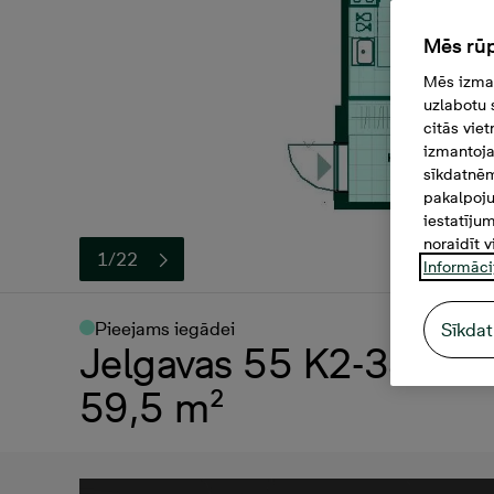
Mēs rūp
Mēs izman
uzlabotu 
citās vie
izmantoja
sīkdatnēm
pakalpoju
iestatīju
noraidīt v
1/22
Informāci
Pieejams iegādei
Sīkdat
Jelgavas 55 K2-38, 161 
59,5 m²