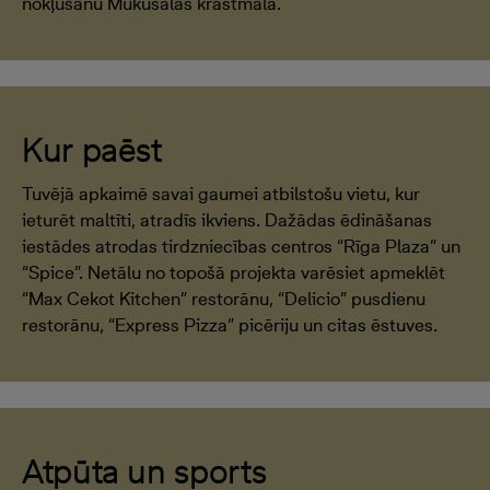
nokļūšanu Mūkusalas krastmalā.
Kur paēst
Tuvējā apkaimē savai gaumei atbilstošu vietu, kur
ieturēt maltīti, atradīs ikviens. Dažādas ēdināšanas
iestādes atrodas tirdzniecības centros “Rīga Plaza” un
“Spice”. Netālu no topošā projekta varēsiet apmeklēt
“Max Cekot Kitchen” restorānu, “Delicio” pusdienu
restorānu, “Express Pizza” picēriju un citas ēstuves.
Atpūta un sports