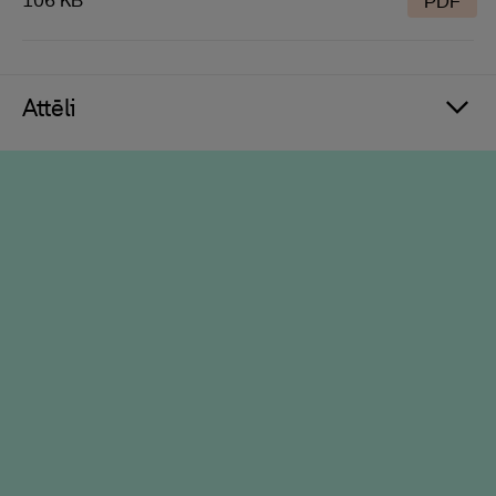
106 KB
PDF
Attēli