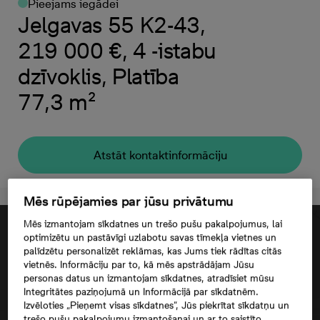
Pieejams iegādei
Jelgavas 55 K2-43,
219 000 €, 4 -istabu
dzīvoklis, Platība
77,3 m²
Atstāt kontaktinformāciju
Mēs rūpējamies par jūsu privātumu
Mēs izmantojam sīkdatnes un trešo pušu pakalpojumus, lai
optimizētu un pastāvīgi uzlabotu savas tīmekļa vietnes un
palīdzētu personalizēt reklāmas, kas Jums tiek rādītas citās
vietnēs. Informāciju par to, kā mēs apstrādājam Jūsu
personas datus un izmantojam sīkdatnes, atradīsiet mūsu
Integritātes paziņojumā un Informācijā par sīkdatnēm.
Izvēloties „Pieņemt visas sīkdatnes”, Jūs piekrītat sīkdatņu un
trešo pušu pakalpojumu izmantošanai un ar to saistīto