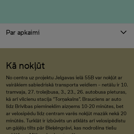
Par apkaimi
Kā nokļūt
No centra uz projektu Jelgavas ielā 55B var nokļūt ar
vairākiem sabiedriskā transporta veidiem – netālu ir 10.
tramvaja, 27. trolejbusa, 3., 23., 26. autobusa pieturas,
kā arī vilcienu stacija “Torņakalns”. Brauciens ar auto
līdz Brīvības piemineklim aizņems 10-20 minūtes, bet
ar velosipēdu līdz centram varēs nokļūt mazāk nekā 20
minūtēs. Turklāt ir izbūvēts un atklāts arī velosipēdistu
un gājēju tilts pār Bieķēngrāvi, kas nodrošina tiešu