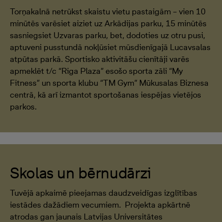
Torņakalnā netrūkst skaistu vietu pastaigām – vien 10
minūtēs varēsiet aiziet uz Arkādijas parku, 15 minūtēs
sasniegsiet Uzvaras parku, bet, dodoties uz otru pusi,
aptuveni pusstundā nokļūsiet mūsdienīgajā Lucavsalas
atpūtas parkā. Sportisko aktivitāšu cienītāji varēs
apmeklēt t/c “Riga Plaza” esošo sporta zāli “My
Fitness” un sporta klubu “TM Gym” Mūkusalas Biznesa
centrā, kā arī izmantot sportošanas iespējas vietējos
parkos.
Skolas un bērnudārzi
Tuvējā apkaimē pieejamas daudzveidīgas izglītības
iestādes dažādiem vecumiem. Projekta apkārtnē
atrodas gan jaunais Latvijas Universitātes