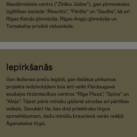
Akadēmiskais centrs (“Zinību Jūdze"), gan pirmsskolas
izglītības iestāde “Ābecītis”, “Pērlīte” un “Saulīte”, kā arī
Rīgas Katoļu ģimnāzija, Rīgas Angļu ģimnāzija un
Torņakalna privātā vidusskola.
Iepirkšanās
Gan ikdienas preču iegādi, gan lielākus pirkumus
projekta iedzīvotājiem būs ērti veikt Pārdaugavā
esošajos tirdzniecības centros “Rīga Plaza”, “Spice” un
“Aleja”. Tāpat pāris minūšu gājienā atrodas arī pārtikas
veikals. Savukārt tie, kas dod priekšroku tirgus
apmeklējumam, dažu minūšu braucienā varēs nokļūt
Āgenskalna tirgū.