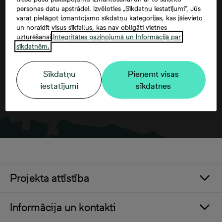
personas datu apstrādei. Izvēloties „Sīkdatņu iestatījumi”, Jūs
varat pielāgot izmantojamo sīkdatņu kategorijas, kas jāievieto
Google maps trešās puses datu
un noraidīt visus sīkfailus, kas nav obligāti vietnes
izmantošana
uzturēšanai.
Integritātes paziņojumā un Informācijā par
sīkdatnēm.
Sīkdatņu
Pieņemt visas
iestatījumi
sīkdatnes
Projekta attīstība
Informācija un kontakti