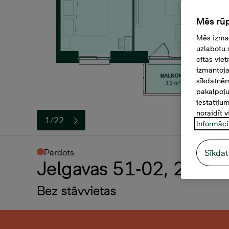
Mēs rūp
Mēs izman
uzlabotu 
citās vie
izmantoja
sīkdatnēm
pakalpoju
iestatīju
noraidīt v
1/22
Informāci
Pārdots
Sīkdat
Jelgavas 51-02, 2 -ista
Bez stāvvietas