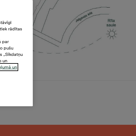
tāvīgi
iek rādītas
ā par
šo pušu
es „Sīkdatņu
o un
ņojumā un
²