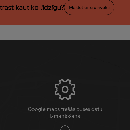
atrast kaut ko līdzīgu?
Meklēt citu dzīvokli
Google maps trešās puses datu
izmantošana