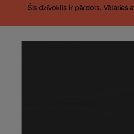
Šis dzīvoklis ir pārdots. Vēlaties 