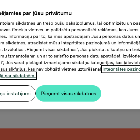
ējamies par jūsu privātumu
tojam sīkdatnes un trešo pušu pakalpojumus, lai optimizētu un pas
savas tīmekļa vietnes un palīdzētu personalizēt reklāmas, kas Jums t
tnēs. Informāciju par to, kā mēs apstrādājam Jūsu personas datus un
m sīkdatnes, atradīsiet mūsu Integritātes paziņojumā un Informācij
. Izvēloties „Pieņemt visas sīkdatnes”, Jūs piekrītat sīkdatņu un tre
mu izmantošanai un ar to saistīto personas datu apstrādei. Izvēloti
mi”, Jūs varat pielāgot izmantojamo sīkdatņu kategorijas, kas jāieviet
isus sīkfailus, kas nav obligāti vietnes uzturēšanai.
Integritātes pazi
jā par sīkdatnēm.
ņu iestatījumi
Pieņemt visas sīkdatnes
bu dzīvoklis, Platība 44,6 m