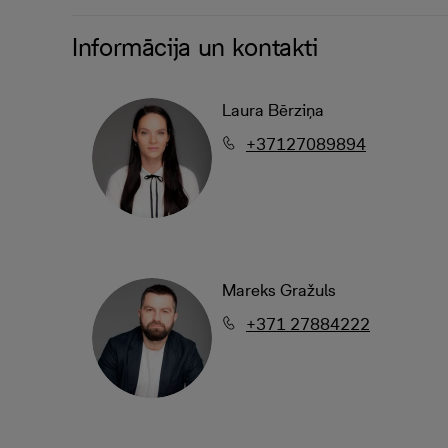
Informācija un kontakti
Laura Bērziņa
+37127089894
Mareks Gražuls
+371 27884222