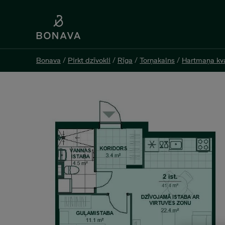
Bonava
Bonava
/
/
Pirkt dzīvokli
Pirkt dzīvokli
/
/
Rīga
Rīga
/
/
Torņakalns
Torņakalns
/
/
Hartmaņa kva
Hartmaņa kva
Jelgavas 51-02, 2 -istabu dz