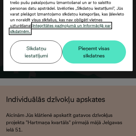
trešo pušu pakalpojumu izmantošanai un ar to saistīto
Google maps trešās puses datu
personas datu apstrādei. Izvēloties „Sīkdatņu iestatījumi”, Jūs
izmantošana
varat pielāgot izmantojamo sīkdatņu kategorijas, kas jāievieto
un noraidīt visus sīkfailus, kas nav obligāti vietnes
uzturēšanai.
Integritātes paziņojumā un Informācijā par
sīkdatnēm.
Sīkdatņu
Pieņemt visas
iestatījumi
sīkdatnes
Individuālās dzīvokļu apskates
Aicinām Jūs klātienē apskatīt gatavos dzīvokļus
projekta "Hartmaņa kvartāls" pirmajā mājā Jelgavas
ielā 51.