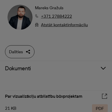
Mareks Gražuls
+371 27884222
Atstāt kontaktinformāciju
Dalīties
Dokumenti
Par vizualizāciju atbilstību būvprojektam
21 KB
PDF