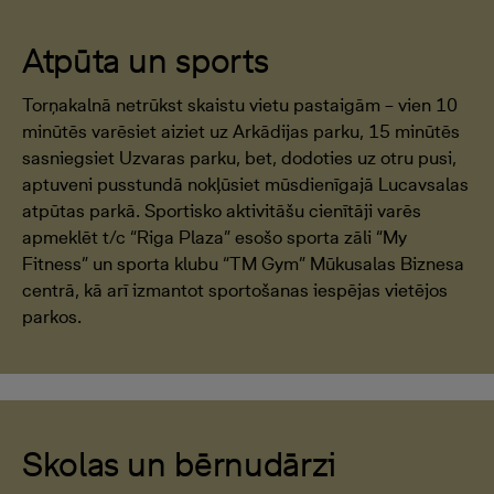
Atpūta un sports
Torņakalnā netrūkst skaistu vietu pastaigām – vien 10
minūtēs varēsiet aiziet uz Arkādijas parku, 15 minūtēs
sasniegsiet Uzvaras parku, bet, dodoties uz otru pusi,
aptuveni pusstundā nokļūsiet mūsdienīgajā Lucavsalas
atpūtas parkā. Sportisko aktivitāšu cienītāji varēs
apmeklēt t/c “Riga Plaza” esošo sporta zāli “My
Fitness” un sporta klubu “TM Gym” Mūkusalas Biznesa
centrā, kā arī izmantot sportošanas iespējas vietējos
parkos.
Skolas un bērnudārzi