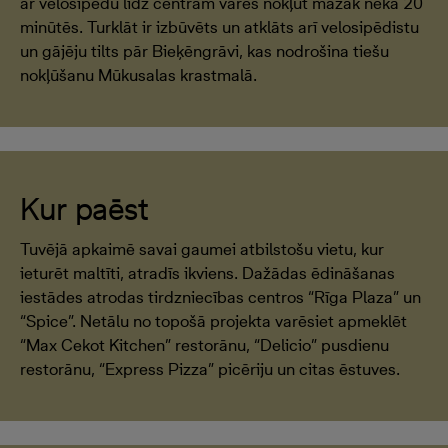
ar velosipēdu līdz centram varēs nokļūt mazāk nekā 20
minūtēs. Turklāt ir izbūvēts un atklāts arī velosipēdistu
un gājēju tilts pār Bieķēngrāvi, kas nodrošina tiešu
nokļūšanu Mūkusalas krastmalā.
Kur paēst
Tuvējā apkaimē savai gaumei atbilstošu vietu, kur
ieturēt maltīti, atradīs ikviens. Dažādas ēdināšanas
iestādes atrodas tirdzniecības centros “Rīga Plaza” un
“Spice”. Netālu no topošā projekta varēsiet apmeklēt
“Max Cekot Kitchen” restorānu, “Delicio” pusdienu
restorānu, “Express Pizza” picēriju un citas ēstuves.