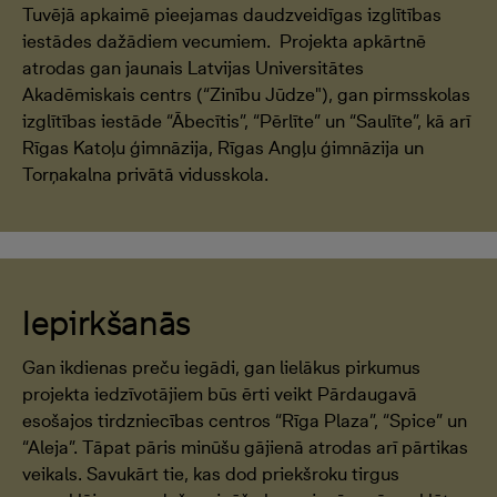
Tuvējā apkaimē pieejamas daudzveidīgas izglītības
iestādes dažādiem vecumiem. Projekta apkārtnē
atrodas gan jaunais Latvijas Universitātes
Akadēmiskais centrs (“Zinību Jūdze"), gan pirmsskolas
izglītības iestāde “Ābecītis”, “Pērlīte” un “Saulīte”, kā arī
Rīgas Katoļu ģimnāzija, Rīgas Angļu ģimnāzija un
Torņakalna privātā vidusskola.
Iepirkšanās
Gan ikdienas preču iegādi, gan lielākus pirkumus
projekta iedzīvotājiem būs ērti veikt Pārdaugavā
esošajos tirdzniecības centros “Rīga Plaza”, “Spice” un
“Aleja”. Tāpat pāris minūšu gājienā atrodas arī pārtikas
veikals. Savukārt tie, kas dod priekšroku tirgus