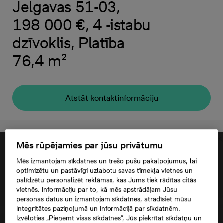
Jelgavas 51-03,
198 000 €, 4 -istabu
dzīvoklis, Platība
76,4 m²
Atstāt kontaktinformāciju
Mēs rūpējamies par jūsu privātumu
Mēs izmantojam sīkdatnes un trešo pušu pakalpojumus, lai
optimizētu un pastāvīgi uzlabotu savas tīmekļa vietnes un
palīdzētu personalizēt reklāmas, kas Jums tiek rādītas citās
vietnēs. Informāciju par to, kā mēs apstrādājam Jūsu
personas datus un izmantojam sīkdatnes, atradīsiet mūsu
Integritātes paziņojumā un Informācijā par sīkdatnēm.
Izvēloties „Pieņemt visas sīkdatnes”, Jūs piekrītat sīkdatņu un