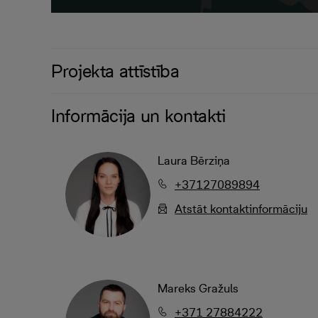
Projekta attīstība
Informācija un kontakti
Laura Bērziņa
+37127089894
Atstāt kontaktinformāciju
Mareks Gražuls
+371 27884222