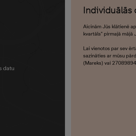
Individuālās
Aicinām Jūs klātienē a
kvartāls" pirmajā mājā 
Lai vienotos par sev ēr
sazināties ar mūsu pār
(Mareks) vai 27089894 
s datu