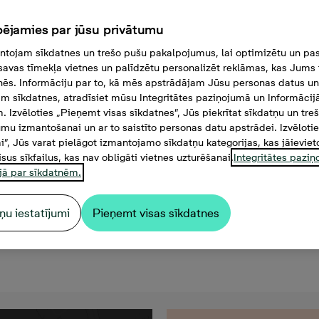
ējamies par jūsu privātumu
tojam sīkdatnes un trešo pušu pakalpojumus, lai optimizētu un pas
savas tīmekļa vietnes un palīdzētu personalizēt reklāmas, kas Jums t
tnēs. Informāciju par to, kā mēs apstrādājam Jūsu personas datus un
m sīkdatnes, atradīsiet mūsu Integritātes paziņojumā un Informācij
. Izvēloties „Pieņemt visas sīkdatnes”, Jūs piekrītat sīkdatņu un tre
mu izmantošanai un ar to saistīto personas datu apstrādei. Izvēloti
mi”, Jūs varat pielāgot izmantojamo sīkdatņu kategorijas, kas jāieviet
isus sīkfailus, kas nav obligāti vietnes uzturēšanai.
Integritātes pazi
jā par sīkdatnēm.
ņu iestatījumi
Pieņemt visas sīkdatnes
 €, 4 -istabu dzīvoklis, Pla