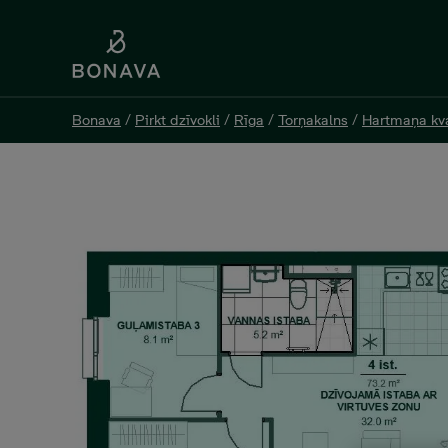
Bonava
Bonava
/
/
Pirkt dzīvokli
Pirkt dzīvokli
/
/
Rīga
Rīga
/
/
Torņakalns
Torņakalns
/
/
Hartmaņa kva
Hartmaņa kva
Jelgavas 51-15, 214 000 €, 