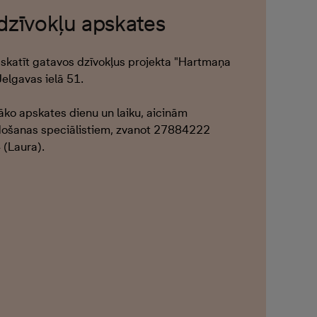
 dzīvokļu apskates
pskatīt gatavos dzīvokļus projekta "Hartmaņa
Jelgavas ielā 51.
tāko apskates dienu un laiku, aicinām
došanas speciālistiem, zvanot 27884222
(Laura).