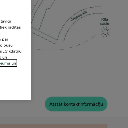
tāvīgi
iek rādītas
ā par
šo pušu
es „Sīkdatņu
o un
ņojumā un
tība
Atstāt kontaktinformāciju