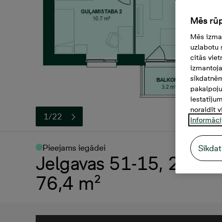
Mēs rūp
Mēs izman
uzlabotu 
citās vie
izmantoja
sīkdatnēm
pakalpoju
iestatīju
noraidīt v
1/22
Informāci
Pieejams iegādei
Sīkdat
Jelgavas 51-15, 214 000
76,4 m²