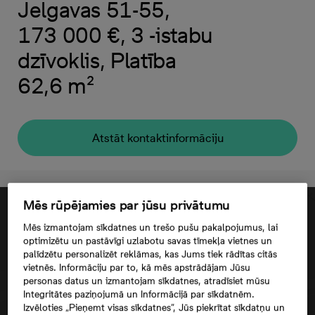
Jelgavas 51-55,
173 000 €, 3 -istabu
dzīvoklis, Platība
62,6 m²
Atstāt kontaktinformāciju
Mēs rūpējamies par jūsu privātumu
Mēs izmantojam sīkdatnes un trešo pušu pakalpojumus, lai
optimizētu un pastāvīgi uzlabotu savas tīmekļa vietnes un
palīdzētu personalizēt reklāmas, kas Jums tiek rādītas citās
vietnēs. Informāciju par to, kā mēs apstrādājam Jūsu
personas datus un izmantojam sīkdatnes, atradīsiet mūsu
Integritātes paziņojumā un Informācijā par sīkdatnēm.
Izvēloties „Pieņemt visas sīkdatnes”, Jūs piekrītat sīkdatņu un