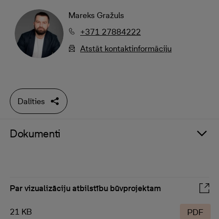
Mareks Gražuls
+371 27884222
Atstāt kontaktinformāciju
Dalīties
Dokumenti
Par vizualizāciju atbilstību būvprojektam
21 KB
PDF