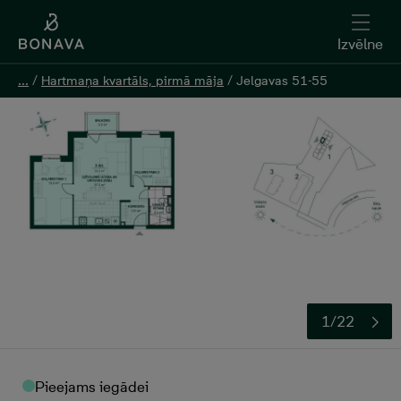
Izvēlne
Izvēlne
...
...
/
/
Hartmaņa kvartāls, pirmā māja
Hartmaņa kvartāls, pirmā māja
/
/
Jelgavas 51-55
Jelgavas 51-55
Atstāt kontaktinformāciju
1/22
Pieejams iegādei