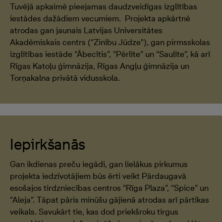
Tuvējā apkaimē pieejamas daudzveidīgas izglītības
iestādes dažādiem vecumiem. Projekta apkārtnē
atrodas gan jaunais Latvijas Universitātes
Akadēmiskais centrs (“Zinību Jūdze"), gan pirmsskolas
izglītības iestāde “Ābecītis”, “Pērlīte” un “Saulīte”, kā arī
Rīgas Katoļu ģimnāzija, Rīgas Angļu ģimnāzija un
Torņakalna privātā vidusskola.
Iepirkšanās
Gan ikdienas preču iegādi, gan lielākus pirkumus
projekta iedzīvotājiem būs ērti veikt Pārdaugavā
esošajos tirdzniecības centros “Rīga Plaza”, “Spice” un
“Aleja”. Tāpat pāris minūšu gājienā atrodas arī pārtikas
veikals. Savukārt tie, kas dod priekšroku tirgus