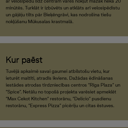
ar velosipēdu līdz centram varēs nokļūt mazāk nekā 20
minūtēs. Turklāt ir izbūvēts un atklāts arī velosipēdistu
un gājēju tilts pār Bieķēngrāvi, kas nodrošina tiešu
nokļūšanu Mūkusalas krastmalā.
Kur paēst
Tuvējā apkaimē savai gaumei atbilstošu vietu, kur
ieturēt maltīti, atradīs ikviens. Dažādas ēdināšanas
iestādes atrodas tirdzniecības centros “Rīga Plaza” un
“Spice”. Netālu no topošā projekta varēsiet apmeklēt
“Max Cekot Kitchen” restorānu, “Delicio” pusdienu
restorānu, “Express Pizza” picēriju un citas ēstuves.