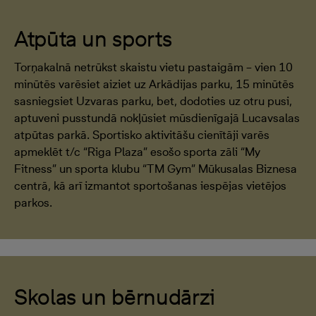
Atpūta un sports
Torņakalnā netrūkst skaistu vietu pastaigām – vien 10
minūtēs varēsiet aiziet uz Arkādijas parku, 15 minūtēs
sasniegsiet Uzvaras parku, bet, dodoties uz otru pusi,
aptuveni pusstundā nokļūsiet mūsdienīgajā Lucavsalas
atpūtas parkā. Sportisko aktivitāšu cienītāji varēs
apmeklēt t/c “Riga Plaza” esošo sporta zāli “My
Fitness” un sporta klubu “TM Gym” Mūkusalas Biznesa
centrā, kā arī izmantot sportošanas iespējas vietējos
parkos.
Skolas un bērnudārzi