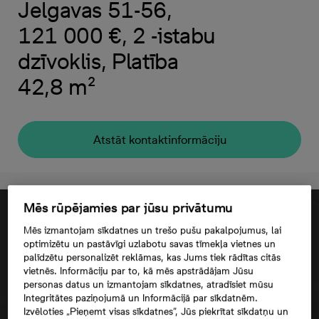
Jelgavas 51-56,
121 000 €, 2 -istabu
dzīvoklis, Platība
42,8 m²
Atstāt kontaktinformāciju
Mēs rūpējamies par jūsu privātumu
Mēs izmantojam sīkdatnes un trešo pušu pakalpojumus, lai
optimizētu un pastāvīgi uzlabotu savas tīmekļa vietnes un
palīdzētu personalizēt reklāmas, kas Jums tiek rādītas citās
vietnēs. Informāciju par to, kā mēs apstrādājam Jūsu
personas datus un izmantojam sīkdatnes, atradīsiet mūsu
Integritātes paziņojumā un Informācijā par sīkdatnēm.
Izvēloties „Pieņemt visas sīkdatnes”, Jūs piekrītat sīkdatņu un