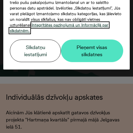
trešo pušu pakalpojumu izmantošanai un ar to saistīto
Google maps trešās puses datu
personas datu apstrādei. Izvēloties „Sīkdatņu iestatījumi”, Jūs
izmantošana
varat pielāgot izmantojamo sīkdatņu kategorijas, kas jāievieto
un noraidīt visus sīkfailus, kas nav obligāti vietnes
uzturēšanai.
Integritātes paziņojumā un Informācijā par
sīkdatnēm.
Sīkdatņu
Pieņemt visas
iestatījumi
sīkdatnes
Individuālās dzīvokļu apskates
Aicinām Jūs klātienē apskatīt gatavos dzīvokļus
projekta "Hartmaņa kvartāls" pirmajā mājā Jelgavas
ielā 51.