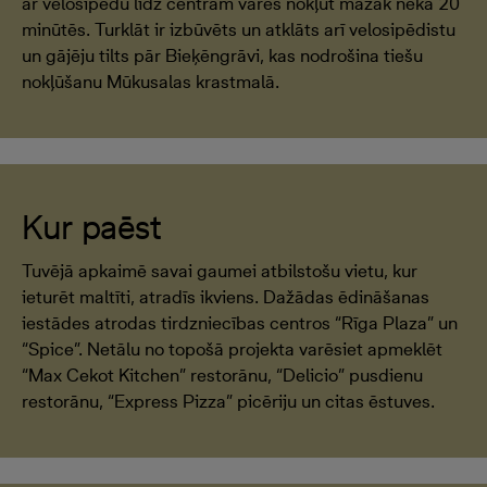
ar velosipēdu līdz centram varēs nokļūt mazāk nekā 20
minūtēs. Turklāt ir izbūvēts un atklāts arī velosipēdistu
un gājēju tilts pār Bieķēngrāvi, kas nodrošina tiešu
nokļūšanu Mūkusalas krastmalā.
Kur paēst
Tuvējā apkaimē savai gaumei atbilstošu vietu, kur
ieturēt maltīti, atradīs ikviens. Dažādas ēdināšanas
iestādes atrodas tirdzniecības centros “Rīga Plaza” un
“Spice”. Netālu no topošā projekta varēsiet apmeklēt
“Max Cekot Kitchen” restorānu, “Delicio” pusdienu
restorānu, “Express Pizza” picēriju un citas ēstuves.