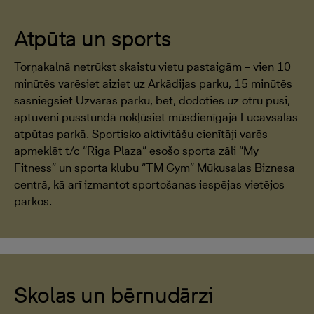
Atpūta un sports
Torņakalnā netrūkst skaistu vietu pastaigām – vien 10
minūtēs varēsiet aiziet uz Arkādijas parku, 15 minūtēs
sasniegsiet Uzvaras parku, bet, dodoties uz otru pusi,
aptuveni pusstundā nokļūsiet mūsdienīgajā Lucavsalas
atpūtas parkā. Sportisko aktivitāšu cienītāji varēs
apmeklēt t/c “Riga Plaza” esošo sporta zāli “My
Fitness” un sporta klubu “TM Gym” Mūkusalas Biznesa
centrā, kā arī izmantot sportošanas iespējas vietējos
parkos.
Skolas un bērnudārzi