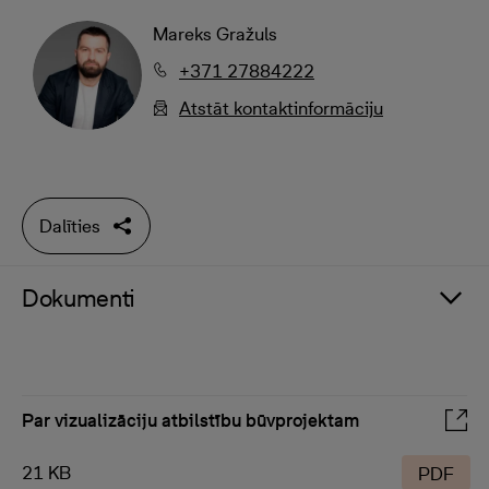
Mareks Gražuls
+371 27884222
Atstāt kontaktinformāciju
Dalīties
Dokumenti
Par vizualizāciju atbilstību būvprojektam
21 KB
PDF