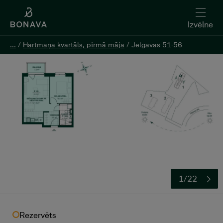
Izvēlne
Izvēlne
...
...
/
/
Hartmaņa kvartāls, pirmā māja
Hartmaņa kvartāls, pirmā māja
/
/
Jelgavas 51-56
Jelgavas 51-56
Atstāt kontaktinformāciju
1/22
Rezervēts