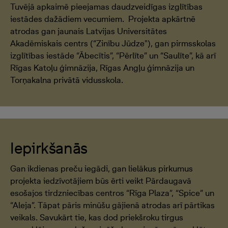
Tuvējā apkaimē pieejamas daudzveidīgas izglītības
iestādes dažādiem vecumiem. Projekta apkārtnē
atrodas gan jaunais Latvijas Universitātes
Akadēmiskais centrs (“Zinību Jūdze"), gan pirmsskolas
izglītības iestāde “Ābecītis”, “Pērlīte” un “Saulīte”, kā arī
Rīgas Katoļu ģimnāzija, Rīgas Angļu ģimnāzija un
Torņakalna privātā vidusskola.
Iepirkšanās
Gan ikdienas preču iegādi, gan lielākus pirkumus
projekta iedzīvotājiem būs ērti veikt Pārdaugavā
esošajos tirdzniecības centros “Rīga Plaza”, “Spice” un
“Aleja”. Tāpat pāris minūšu gājienā atrodas arī pārtikas
veikals. Savukārt tie, kas dod priekšroku tirgus