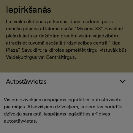
Iepirkšanās
Lai veiktu ikdienas pirkumus, Jums noderēs pāris
minūšu gājiena attālumā esošā “Maxima XX”. Savukārt
plašu klāstu ar dažādām precēm visām vajadzībām
atradīsiet tuvumā esošajā tirdzniecības centrā “Rīga
Plaza”. Savukārt, ja kārojas apmeklēt tirgu, vistuvāk būs
Valdeķu tirgus vai Centrāltirgus.
Autostāvvietas
Visiem dzīvokļiem iespējams iegādāties autostāvvietu
pie mājas. Atsevišķiem dzīvokļiem, kuriem tas norādīts
dzīvokļu sarakstā, iespējams iegādāties arī divas
autostāvvietas.