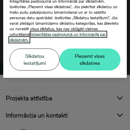
Integritātes paziņojumā un Informācijā par sīkdatnēm.
Google maps trešās puses datu
Izvēloties „Pieņemt visas sīkdatnes”, Jūs piekrītat sīkdatņu un
izmantošana
trešo pušu pakalpojumu izmantošanai un ar to saistīto
personas datu apstrādei. Izvēloties „Sīkdatņu iestatījumi”, Jūs
varat pielāgot izmantojamo sīkdatņu kategorijas, kas jāievieto
un noraidīt visus sīkfailus, kas nav obligāti vietnes
uzturēšanai.
Integritātes paziņojumā un Informācijā par
sīkdatnēm.
Sīkdatņu
Pieņemt visas
iestatījumi
sīkdatnes
Projekta attīstība
Informācija un kontakti