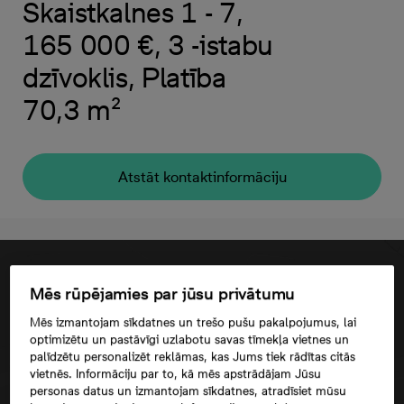
Skaistkalnes 1 - 7,
165 000 €, 3 -istabu
dzīvoklis, Platība
70,3 m²
Atstāt kontaktinformāciju
Mēs rūpējamies par jūsu privātumu
Mēs izmantojam sīkdatnes un trešo pušu pakalpojumus, lai
optimizētu un pastāvīgi uzlabotu savas tīmekļa vietnes un
palīdzētu personalizēt reklāmas, kas Jums tiek rādītas citās
vietnēs. Informāciju par to, kā mēs apstrādājam Jūsu
personas datus un izmantojam sīkdatnes, atradīsiet mūsu