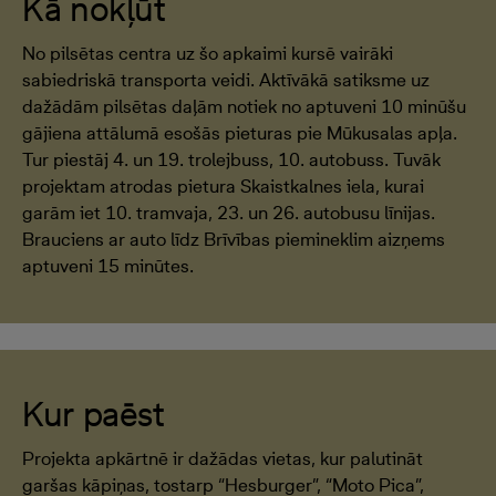
Kā nokļūt
No pilsētas centra uz šo apkaimi kursē vairāki
sabiedriskā transporta veidi. Aktīvākā satiksme uz
dažādām pilsētas daļām notiek no aptuveni 10 minūšu
gājiena attālumā esošās pieturas pie Mūkusalas apļa.
Tur piestāj 4. un 19. trolejbuss, 10. autobuss. Tuvāk
projektam atrodas pietura Skaistkalnes iela, kurai
garām iet 10. tramvaja, 23. un 26. autobusu līnijas.
Brauciens ar auto līdz Brīvības piemineklim aizņems
aptuveni 15 minūtes.
Kur paēst
Projekta apkārtnē ir dažādas vietas, kur palutināt
garšas kāpiņas, tostarp “Hesburger”, “Moto Pica”,