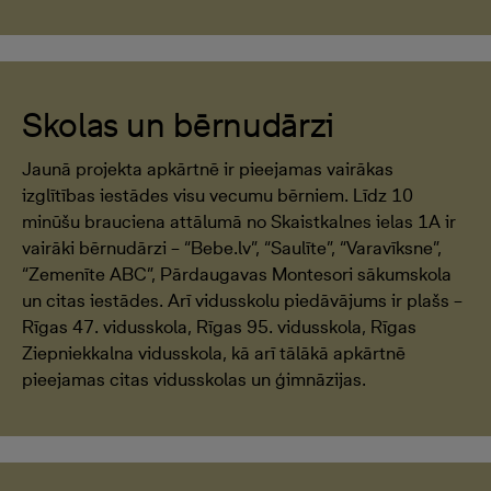
Skolas un bērnudārzi
Jaunā projekta apkārtnē ir pieejamas vairākas
izglītības iestādes visu vecumu bērniem. Līdz 10
minūšu brauciena attālumā no Skaistkalnes ielas 1A ir
vairāki bērnudārzi – “Bebe.lv”, “Saulīte”, “Varavīksne”,
“Zemenīte ABC”, Pārdaugavas Montesori sākumskola
un citas iestādes. Arī vidusskolu piedāvājums ir plašs –
Rīgas 47. vidusskola, Rīgas 95. vidusskola, Rīgas
Ziepniekkalna vidusskola, kā arī tālākā apkārtnē
pieejamas citas vidusskolas un ģimnāzijas.