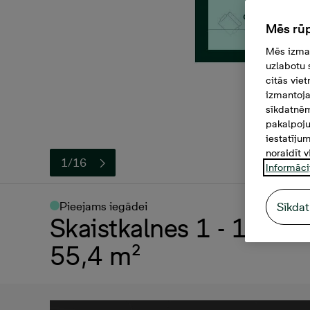
Mēs rūp
Mēs izman
uzlabotu 
citās vie
izmantoja
sīkdatnēm
pakalpoju
iestatīju
noraidīt v
1/16
Informāci
Pieejams iegādei
Sīkdat
Skaistkalnes 1 - 13, 14
55,4 m²