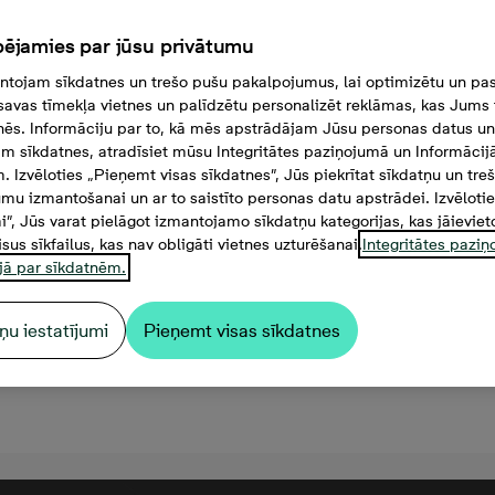
ējamies par jūsu privātumu
tojam sīkdatnes un trešo pušu pakalpojumus, lai optimizētu un pas
savas tīmekļa vietnes un palīdzētu personalizēt reklāmas, kas Jums t
tnēs. Informāciju par to, kā mēs apstrādājam Jūsu personas datus un
m sīkdatnes, atradīsiet mūsu Integritātes paziņojumā un Informācij
. Izvēloties „Pieņemt visas sīkdatnes”, Jūs piekrītat sīkdatņu un tre
mu izmantošanai un ar to saistīto personas datu apstrādei. Izvēloti
mi”, Jūs varat pielāgot izmantojamo sīkdatņu kategorijas, kas jāieviet
isus sīkfailus, kas nav obligāti vietnes uzturēšanai.
Integritātes pazi
jā par sīkdatnēm.
ņu iestatījumi
Pieņemt visas sīkdatnes
8 000 €, 3 -istabu dzīvoklis,