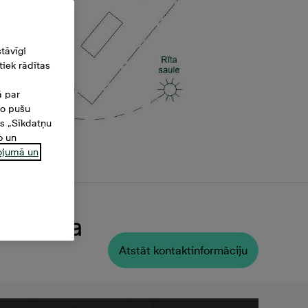
tāvīgi
iek rādītas
ā par
šo pušu
es „Sīkdatņu
o un
ņojumā un
 Platība
Atstāt kontaktinformāciju