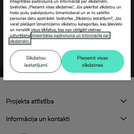
Integritātes paziņojumā un Informācijā par sīkdatnēm.
Google maps trešās puses datu
Izvēloties „Pieņemt visas sīkdatnes”, Jūs piekrītat sīkdatņu un
izmantošana
trešo pušu pakalpojumu izmantošanai un ar to saistīto
personas datu apstrādei. Izvēloties „Sīkdatņu iestatījumi”, Jūs
varat pielāgot izmantojamo sīkdatņu kategorijas, kas jāievieto
un noraidīt visus sīkfailus, kas nav obligāti vietnes
uzturēšanai.
Integritātes paziņojumā un Informācijā par
sīkdatnēm.
Sīkdatņu
Pieņemt visas
iestatījumi
sīkdatnes
Projekta attīstība
Informācija un kontakti