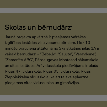
Skolas un bērnudārzi
Jaunā projekta apkārtnē ir pieejamas vairākas
izglītības iestādes visu vecumu bērniem. Līdz 10
minūšu brauciena attālumā no Skaistkalnes ielas 1A ir
vairāki bērnudārzi – “Bebe.lv”, “Saulīte”, “Varavīksne”,
“Zemenīte ABC”, Pārdaugavas Montesori sākumskola
un citas iestādes. Arī vidusskolu piedāvājums ir plašs –
Rīgas 47. vidusskola, Rīgas 95. vidusskola, Rīgas
Ziepniekkalna vidusskola, kā arī tālākā apkārtnē
pieejamas citas vidusskolas un ģimnāzijas.