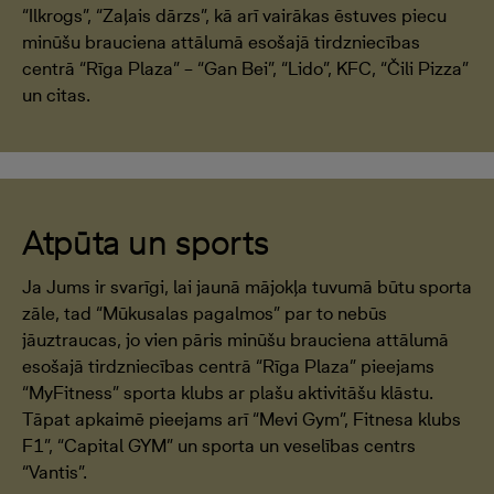
“Ilkrogs”, “Zaļais dārzs”, kā arī vairākas ēstuves piecu
minūšu brauciena attālumā esošajā tirdzniecības
centrā “Rīga Plaza” – “Gan Bei”, “Lido”, KFC, “Čili Pizza”
un citas.
Atpūta un sports
Ja Jums ir svarīgi, lai jaunā mājokļa tuvumā būtu sporta
zāle, tad “Mūkusalas pagalmos” par to nebūs
jāuztraucas, jo vien pāris minūšu brauciena attālumā
esošajā tirdzniecības centrā “Rīga Plaza” pieejams
“MyFitness” sporta klubs ar plašu aktivitāšu klāstu.
Tāpat apkaimē pieejams arī “Mevi Gym”, Fitnesa klubs
F1”, “Capital GYM” un sporta un veselības centrs
“Vantis”.