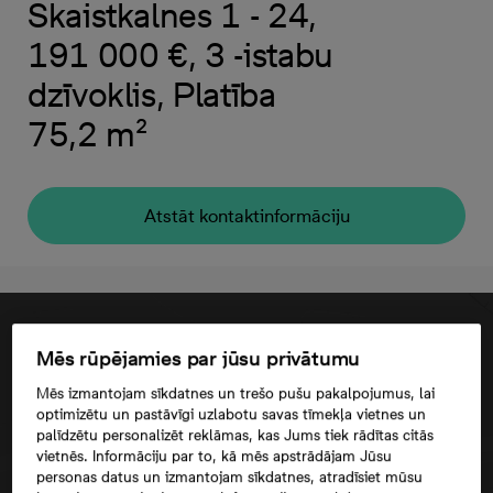
Skaistkalnes 1 - 24,
191 000 €, 3 -istabu
dzīvoklis, Platība
75,2 m²
Atstāt kontaktinformāciju
Mēs rūpējamies par jūsu privātumu
Mēs izmantojam sīkdatnes un trešo pušu pakalpojumus, lai
optimizētu un pastāvīgi uzlabotu savas tīmekļa vietnes un
palīdzētu personalizēt reklāmas, kas Jums tiek rādītas citās
vietnēs. Informāciju par to, kā mēs apstrādājam Jūsu
personas datus un izmantojam sīkdatnes, atradīsiet mūsu