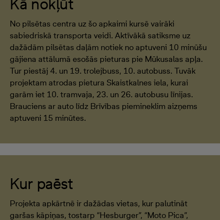
Kā nokļūt
No pilsētas centra uz šo apkaimi kursē vairāki
sabiedriskā transporta veidi. Aktīvākā satiksme uz
dažādām pilsētas daļām notiek no aptuveni 10 minūšu
gājiena attālumā esošās pieturas pie Mūkusalas apļa.
Tur piestāj 4. un 19. trolejbuss, 10. autobuss. Tuvāk
projektam atrodas pietura Skaistkalnes iela, kurai
garām iet 10. tramvaja, 23. un 26. autobusu līnijas.
Brauciens ar auto līdz Brīvības piemineklim aizņems
aptuveni 15 minūtes.
Kur paēst
Projekta apkārtnē ir dažādas vietas, kur palutināt
garšas kāpiņas, tostarp “Hesburger”, “Moto Pica”,