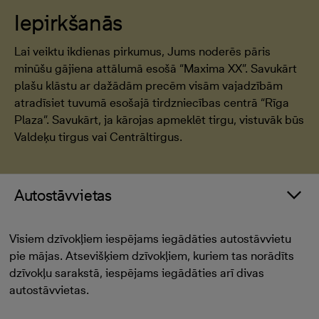
Iepirkšanās
Lai veiktu ikdienas pirkumus, Jums noderēs pāris
minūšu gājiena attālumā esošā “Maxima XX”. Savukārt
plašu klāstu ar dažādām precēm visām vajadzībām
atradīsiet tuvumā esošajā tirdzniecības centrā “Rīga
Plaza”. Savukārt, ja kārojas apmeklēt tirgu, vistuvāk būs
Valdeķu tirgus vai Centrāltirgus.
Autostāvvietas
Visiem dzīvokļiem iespējams iegādāties autostāvvietu
pie mājas. Atsevišķiem dzīvokļiem, kuriem tas norādīts
dzīvokļu sarakstā, iespējams iegādāties arī divas
autostāvvietas.