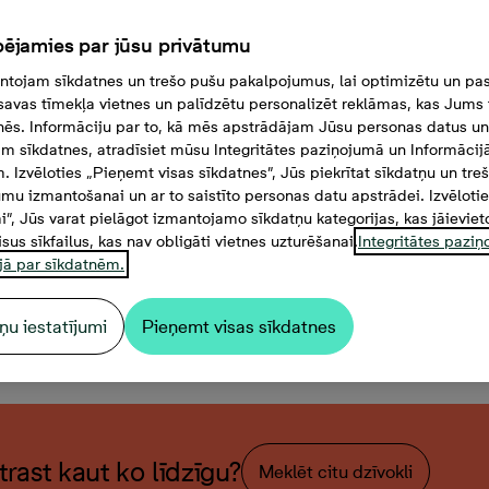
ējamies par jūsu privātumu
tojam sīkdatnes un trešo pušu pakalpojumus, lai optimizētu un pas
savas tīmekļa vietnes un palīdzētu personalizēt reklāmas, kas Jums t
tnēs. Informāciju par to, kā mēs apstrādājam Jūsu personas datus un
m sīkdatnes, atradīsiet mūsu Integritātes paziņojumā un Informācij
. Izvēloties „Pieņemt visas sīkdatnes”, Jūs piekrītat sīkdatņu un tre
mu izmantošanai un ar to saistīto personas datu apstrādei. Izvēloti
mi”, Jūs varat pielāgot izmantojamo sīkdatņu kategorijas, kas jāieviet
isus sīkfailus, kas nav obligāti vietnes uzturēšanai.
Integritātes pazi
jā par sīkdatnēm.
ņu iestatījumi
Pieņemt visas sīkdatnes
istabu dzīvoklis, Platība 47
atrast kaut ko līdzīgu?
Meklēt citu dzīvokli