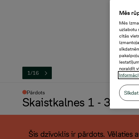
Mēs rūp
Mēs izman
uzlabotu 
citās vie
izmantoja
sīkdatnēm
pakalpoju
iestatīju
noraidīt v
1/16
Informāci
Pārdots
Sīkdat
Skaistkalnes 1 - 31, 2 -
Šis dzīvoklis ir pārdots. Vēlaties 