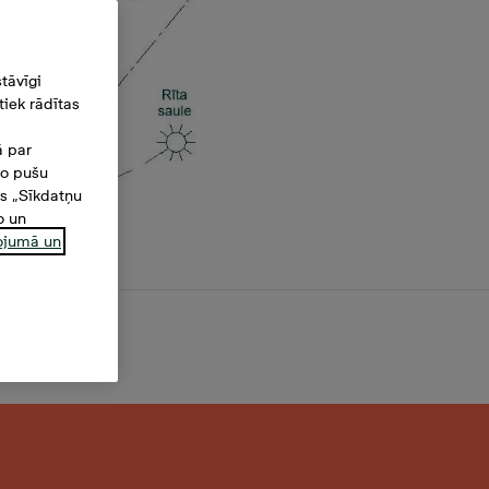
tāvīgi
iek rādītas
ā par
šo pušu
es „Sīkdatņu
o un
ņojumā un
,3 m²