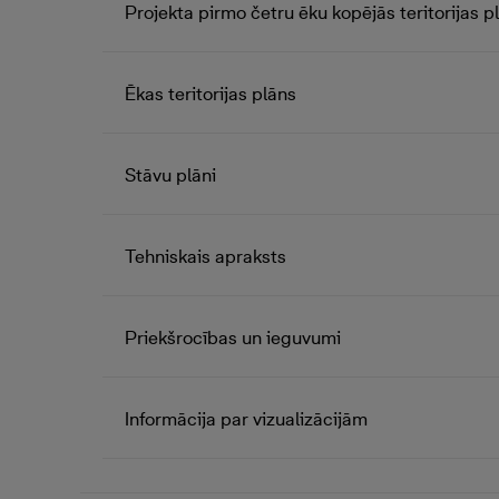
Projekta pirmo četru ēku kopējās teritorijas p
Ēkas teritorijas plāns
Stāvu plāni
Tehniskais apraksts
Priekšrocības un ieguvumi
Informācija par vizualizācijām