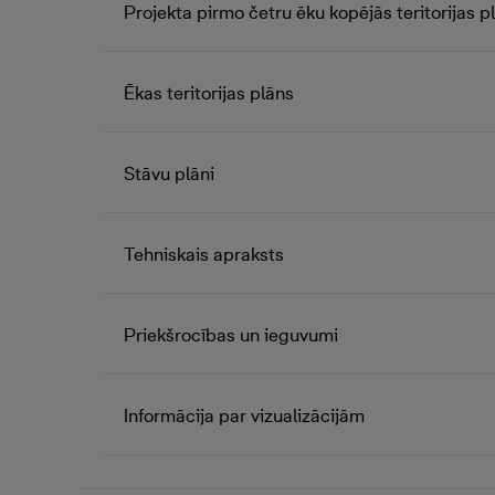
Projekta pirmo četru ēku kopējās teritorijas p
Ēkas teritorijas plāns
Stāvu plāni
Tehniskais apraksts
Priekšrocības un ieguvumi
Informācija par vizualizācijām