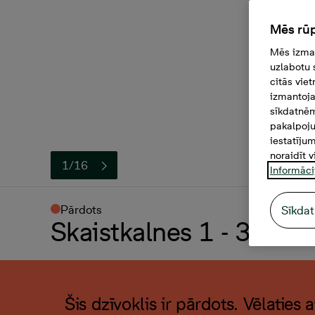
Mēs rūp
Mēs izman
uzlabotu 
citās vie
izmantoja
sīkdatnēm
pakalpoju
iestatīju
noraidīt v
1/16
Informāci
Pārdots
Sīkdat
Skaistkalnes 1 - 37, 2 -
Šis dzīvoklis ir pārdots. Vēlaties 