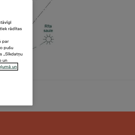
tāvīgi
iek rādītas
ā par
šo pušu
es „Sīkdatņu
o un
ņojumā un
,3 m²