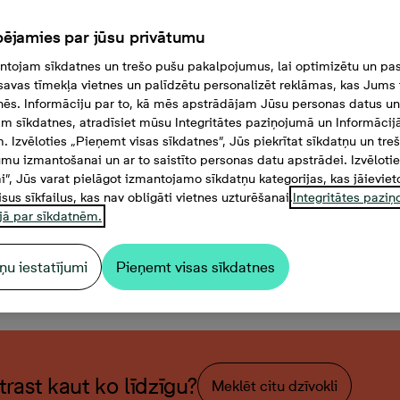
ējamies par jūsu privātumu
tojam sīkdatnes un trešo pušu pakalpojumus, lai optimizētu un pas
savas tīmekļa vietnes un palīdzētu personalizēt reklāmas, kas Jums t
tnēs. Informāciju par to, kā mēs apstrādājam Jūsu personas datus un
m sīkdatnes, atradīsiet mūsu Integritātes paziņojumā un Informācij
. Izvēloties „Pieņemt visas sīkdatnes”, Jūs piekrītat sīkdatņu un tre
mu izmantošanai un ar to saistīto personas datu apstrādei. Izvēloti
mi”, Jūs varat pielāgot izmantojamo sīkdatņu kategorijas, kas jāieviet
isus sīkfailus, kas nav obligāti vietnes uzturēšanai.
Integritātes pazi
jā par sīkdatnēm.
ņu iestatījumi
Pieņemt visas sīkdatnes
istabu dzīvoklis, Platība 47
atrast kaut ko līdzīgu?
Meklēt citu dzīvokli