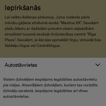
Iepirkšanās
Lai veiktu ikdienas pirkumus, Jums noderēs pāris
minūšu gājiena attālumā esošā “Maxima XX”. Savukārt
plašu klāstu ar dažādām precēm visām vajadzībām
atradīsiet tuvumā esošajā tirdzniecības centrā “Rīga
Plaza”. Savukārt, ja kārojas apmeklēt tirgu, vistuvāk būs
Valdeķu tirgus vai Centrāltirgus.
Autostāvvietas
Visiem dzīvokļiem iespējams iegādāties autostāvvietu
pie mājas. Atsevišķiem dzīvokļiem, kuriem tas norādīts
dzīvokļu sarakstā, iespējams iegādāties arī divas
autostāvvietas.