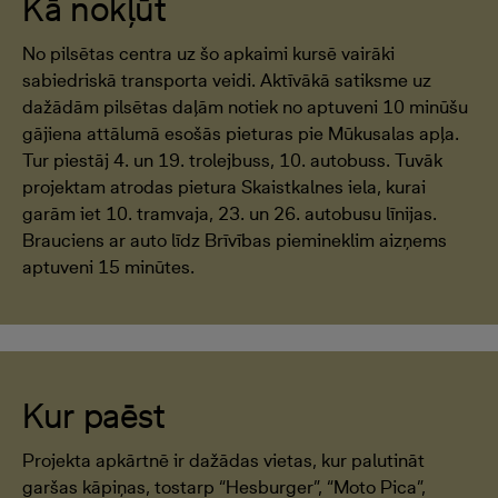
Kā nokļūt
No pilsētas centra uz šo apkaimi kursē vairāki
sabiedriskā transporta veidi. Aktīvākā satiksme uz
dažādām pilsētas daļām notiek no aptuveni 10 minūšu
gājiena attālumā esošās pieturas pie Mūkusalas apļa.
Tur piestāj 4. un 19. trolejbuss, 10. autobuss. Tuvāk
projektam atrodas pietura Skaistkalnes iela, kurai
garām iet 10. tramvaja, 23. un 26. autobusu līnijas.
Brauciens ar auto līdz Brīvības piemineklim aizņems
aptuveni 15 minūtes.
Kur paēst
Projekta apkārtnē ir dažādas vietas, kur palutināt
garšas kāpiņas, tostarp “Hesburger”, “Moto Pica”,