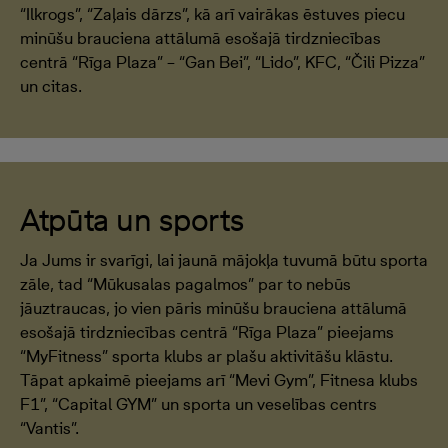
“Ilkrogs”, “Zaļais dārzs”, kā arī vairākas ēstuves piecu
minūšu brauciena attālumā esošajā tirdzniecības
centrā “Rīga Plaza” – “Gan Bei”, “Lido”, KFC, “Čili Pizza”
un citas.
Atpūta un sports
Ja Jums ir svarīgi, lai jaunā mājokļa tuvumā būtu sporta
zāle, tad “Mūkusalas pagalmos” par to nebūs
jāuztraucas, jo vien pāris minūšu brauciena attālumā
esošajā tirdzniecības centrā “Rīga Plaza” pieejams
“MyFitness” sporta klubs ar plašu aktivitāšu klāstu.
Tāpat apkaimē pieejams arī “Mevi Gym”, Fitnesa klubs
F1”, “Capital GYM” un sporta un veselības centrs
“Vantis”.