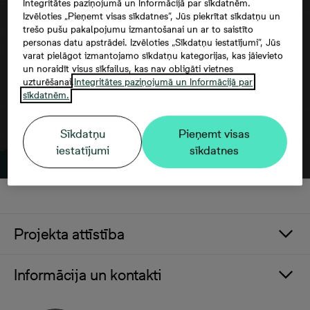
Integritātes paziņojumā un Informācijā par sīkdatnēm.
Google maps trešās puses datu
Izvēloties „Pieņemt visas sīkdatnes”, Jūs piekrītat sīkdatņu un
izmantošana
trešo pušu pakalpojumu izmantošanai un ar to saistīto
personas datu apstrādei. Izvēloties „Sīkdatņu iestatījumi”, Jūs
varat pielāgot izmantojamo sīkdatņu kategorijas, kas jāievieto
un noraidīt visus sīkfailus, kas nav obligāti vietnes
uzturēšanai.
Integritātes paziņojumā un Informācijā par
sīkdatnēm.
Sīkdatņu
Pieņemt visas
iestatījumi
sīkdatnes
Projekta attīstība
Informācija un kontakti