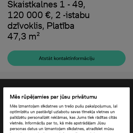
Skaistkalnes 1 - 49,
120 000 €, 2 -istabu
dzīvoklis, Platība
47,3 m²
Atstāt kontaktinformāciju
Mēs rūpējamies par jūsu privātumu
Mēs izmantojam sīkdatnes un trešo pušu pakalpojumus, lai
optimizētu un pastāvīgi uzlabotu savas tīmekļa vietnes un
palīdzētu personalizēt reklāmas, kas Jums tiek rādītas citās
vietnēs. Informāciju par to, kā mēs apstrādājam Jūsu
personas datus un izmantojam sīkdatnes, atradīsiet mūsu