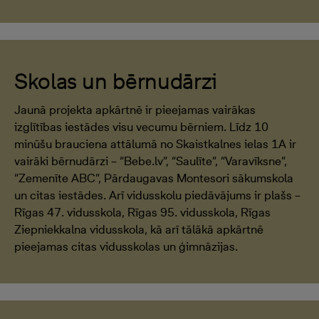
Skolas un bērnudārzi
Jaunā projekta apkārtnē ir pieejamas vairākas
izglītības iestādes visu vecumu bērniem. Līdz 10
minūšu brauciena attālumā no Skaistkalnes ielas 1A ir
vairāki bērnudārzi – “Bebe.lv”, “Saulīte”, “Varavīksne”,
“Zemenīte ABC”, Pārdaugavas Montesori sākumskola
un citas iestādes. Arī vidusskolu piedāvājums ir plašs –
Rīgas 47. vidusskola, Rīgas 95. vidusskola, Rīgas
Ziepniekkalna vidusskola, kā arī tālākā apkārtnē
pieejamas citas vidusskolas un ģimnāzijas.