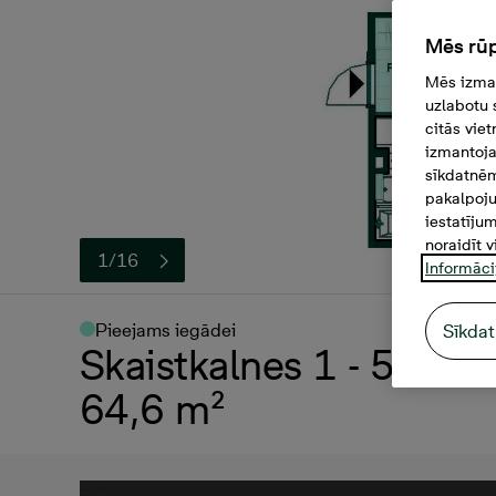
Mēs rūp
Mēs izman
uzlabotu 
citās vie
izmantoja
sīkdatnēm
pakalpoju
iestatīju
noraidīt v
1/16
Informāci
Pieejams iegādei
Sīkdat
Skaistkalnes 1 - 52, 16
64,6 m²