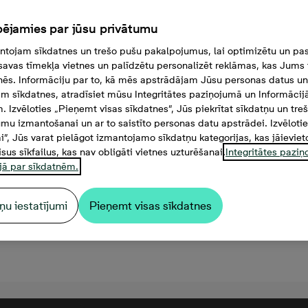
ējamies par jūsu privātumu
tojam sīkdatnes un trešo pušu pakalpojumus, lai optimizētu un pas
savas tīmekļa vietnes un palīdzētu personalizēt reklāmas, kas Jums t
tnēs. Informāciju par to, kā mēs apstrādājam Jūsu personas datus un
m sīkdatnes, atradīsiet mūsu Integritātes paziņojumā un Informācij
. Izvēloties „Pieņemt visas sīkdatnes”, Jūs piekrītat sīkdatņu un tre
mu izmantošanai un ar to saistīto personas datu apstrādei. Izvēloti
mi”, Jūs varat pielāgot izmantojamo sīkdatņu kategorijas, kas jāieviet
isus sīkfailus, kas nav obligāti vietnes uzturēšanai.
Integritātes pazi
jā par sīkdatnēm.
ņu iestatījumi
Pieņemt visas sīkdatnes
7 000 €, 3 -istabu dzīvoklis,