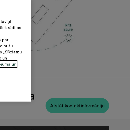
tāvīgi
iek rādītas
ā par
šo pušu
es „Sīkdatņu
o un
ņojumā un
 Platība
Atstāt kontaktinformāciju